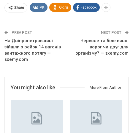
VK
OK.ru
Facebook
Share
PREV POST
NEXT POST
На Дніпропетровщині
Червоне та біле вино:
зійшли з рейок 14 вагонів
ворог чи друг для
вантажного потягу —
організму? — sxemy.com
sxemy.com
You might also like
More From Author