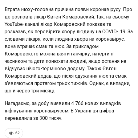
Втрата нюху-головна причина появи коронавірусу. Про
це розповів лікар Євген Комаровский. Так, на своєму
YouTube-каналі лікар Комаровский показав та
розказав, як перевірити хвору людину на COVID- 19. За
словами лікаря, коли людина хвора на коронавірус,
вона втрачає смак та нюх. За прикладом
Комаровского можна взяти ганчірку, натерти її
часником та дати понюхати людині, якщо остання не
відчуває нічого-терміново додому. Також Євген
Комаровский додав, що після одужання нюх та смак
з’являються протягом трьох тижнів. Однак, є випадки,
що й через три місяці.
Нагадаємо, за добу виявили 4 766 нових випадків
інфікування коронавірусом. В Україні ця цифра
перевалила за 300 тисяч.
62