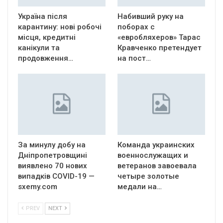
Україна після
Набивший руку на
карантину: нові робочі
поборах с
місця, кредитні
«евробляхеров» Тарас
канікули та
Кравченко претендует
продовження…
на пост…
За минулу добу на
Команда украинских
Дніпропетровщині
военнослужащих и
виявлено 70 нових
ветеранов завоевала
випадків COVID-19 —
четыре золотые
sxemy.com
медали на…
PREV
NEXT