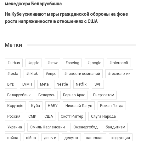
менеджера Беларусбанка
На Кубе усиливают меры гражданской обороны на фоне
роста напряженности в отношениях с США
Метки
#airbus
#apple
#bmw
#boeing
#google
#microsoft
#tesla
#tiktok
#евро
#новости компаний
#технологии
BYD
LVMH
Meta
Nestle
Netflix
SAP
Беларусбанк
Беларусь
Бернар Арно
Енергоатом
Корупція
Куба
НАБУ
Николай Лагун
Роман Говда
Россия
СМИ
США
Скотт Риттер
Слуга Народа
Украина
Эмиль Карленович
Юженергобуд
бандитизм
война
війна
деньги
депутат
капеллан
коррупция