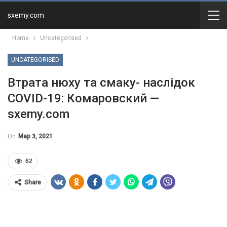
sxemy.com
Home
Uncategorised
UNCATEGORISED
Втрата нюху та смаку- наслідок
COVID-19: Комаровский —
sxemy.com
On
Мар 3, 2021
62
Share