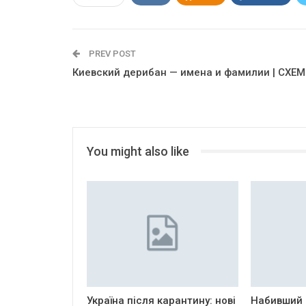
PREV POST
Киевский дерибан — имена и фамилии | СХЕ
You might also like
Україна після карантину: нові
Набивший 