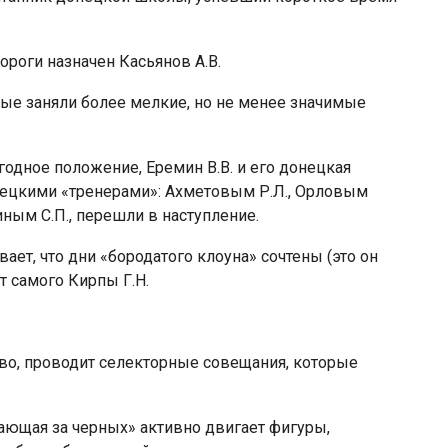
роги назначен Касьянов А.В.
рые заняли более мелкие, но не менее значимые
одное положение, Еремин В.В. и его донецкая
цкими «тренерами»: Ахметовым Р.Л., Орловым
линым С.П., перешли в наступление.
вает, что дни «бородатого клоуна» сочтены (это он
ет самого Кирпы Г.Н.
тво, проводит селекторные совещания, которые
грающая за черных» активно двигает фигуры,