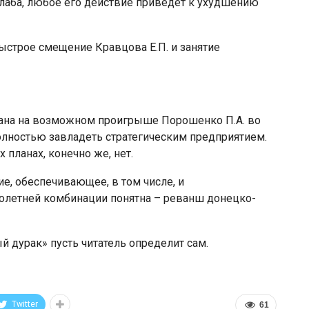
 слаба, любое его действие приведет к ухудшению
ыстрое смещение Кравцова Е.П. и занятие
ана на возможном проигрыше Порошенко П.А. во
полностью завладеть стратегическим предприятием.
х планах, конечно же, нет.
ие, обеспечивающее, в том числе, и
голетней комбинации понятна – реванш донецко-
ый дурак» пусть читатель определит сам.
Twitter
61