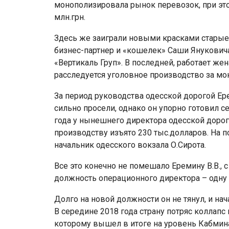
монополизировала рынок перевозок, при эт
млн.грн.
Здесь же заиграли новыми красками старые 
бизнес-партнер и «кошелек» Саши Януковича
«Вертикаль Груп». В последней, работает же
расследуется уголовное производство за м
За период руководства одесской дорогой Ер
сильно просели, однако он упорно готовил с
года у нынешнего директора одесской дорог
производству изъято 230 тыс.долларов. На п
начальник одесского вокзала О.Сирота.
Все это конечно не помешало Еремину В.В.,
должность операционного директора – одну
Долго на новой должности он не тянул, и на
В середине 2018 года страну потряс коллап
которому вышел в итоге на уровень Кабмина