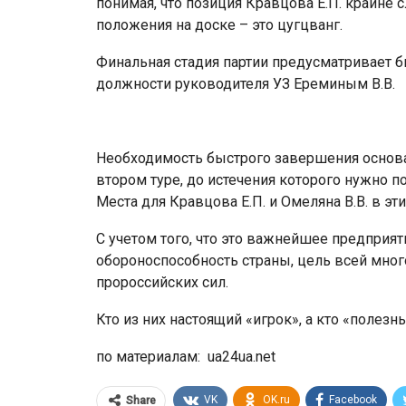
понимая, что позиция Кравцова Е.П. крайне
положения на доске – это цугцванг.
Финальная стадия партии предусматривает б
должности руководителя УЗ Ереминым В.В.
Необходимость быстрого завершения основ
втором туре, до истечения которого нужно 
Места для Кравцова Е.П. и Омеляна В.В. в эти
С учетом того, что это важнейшее предприят
обороноспособность страны, цель всей мно
пророссийских сил.
Кто из них настоящий «игрок», а кто «полезн
по материалам: ua24ua.net
VK
OK.ru
Facebook
Share