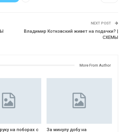
NEXT POST
МЫ
Владимир Котковский живет на подачки? |
СХЕМЫ
More From Author
руку на поборах с
За минулу добу на