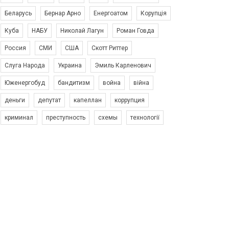
Беларусь
Бернар Арно
Енергоатом
Корупція
Куба
НАБУ
Николай Лагун
Роман Говда
Россия
СМИ
США
Скотт Риттер
Слуга Народа
Украина
Эмиль Карленович
Юженергобуд
бандитизм
война
війна
деньги
депутат
капеллан
коррупция
криминал
преступность
схемы
технології