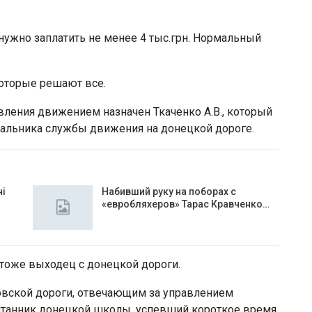
а нужно заплатить не менее 4 тыс.грн. Нормальный
которые решают все.
ления движением назначен Ткаченко А.В., который
альника службы движения на донецкой дороге.
чі
Набивший руку на поборах с
«евробляхеров» Тарас Кравченко…
 тоже выходец с донецкой дороги.
вской дороги, отвечающим за управлением
спитанник донецкой школы, успевший короткое время