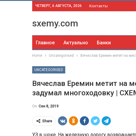
ЧЕТВЕРГ, 6 АВГУСТА, 2026
Контакты
sxemy.com
Главное
Актуально
Банки
Home
Uncategorised
Вячеслав Еремин метит на мес
UNCATEGORISED
Вячеслав Еремин метит на м
задумал многоходовку | СХ
On
Сен 8, 2019
Share
УЗ в шоке. На железную дорогу возвращаетс