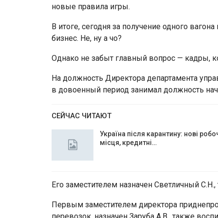
новые правила игры.
В итоге, сегодня за получение одного вагон
бизнес. Не, ну а чо?
Однако не забыт главный вопрос — кадры, 
На должность Директора департамента управ
в довоенный период занимал должность нач
СЕЙЧАС ЧИТАЮТ
Україна після карантину: нові робо
місця, кредитні…
Его заместителем назначен Светличный С.Н.,
Первым заместителем директора приднепро
перевозок, назначен Заруба А.В., также во