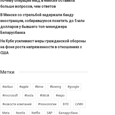
почему операция МВД в Минске оставила
больше вопросов, чем ответов
В Минске со стрельбой задержали банду
иностранцев, собиравшуюся похитить до 5 млн
долларов у бывшего топ-менеджера
Беларусбанка
На Кубе усиливают меры гражданской обороны
на фоне роста напряженности в отношениях с
США
Метки
#airbus
#apple
#bmw
#boeing
#google
#microsoft
#tesla
#tiktok
#евро
#новости компаний
#технологии
BYD
LVMH
Meta
Nestle
Netflix
SAP
Беларусбанк