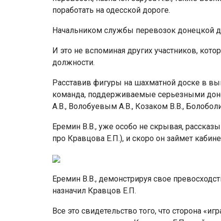
поработать на одесской дороге.
Начальником службы перевозок донецкой до
И это не вспоминая других участников, кото
должности.
Расставив фигуры на шахматной доске в выг
команда, поддерживаемые серьезными доне
А.В., Волобуевым А.В., Козаком В.В., Болобо
Еремин В.В., уже особо не скрывая, рассказы
про Кравцова Е.П.), и скоро он займет кабин
Еремин В.В., демонстрируя свое превосходс
назначил Кравцов Е.П.
Все это свидетельство того, что сторона «и