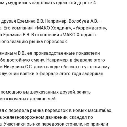
ом умудрилась задолжать одесской дороге 4
друзья Еремина В.В. Например, Волобуев А.В. –
. Его компании: «МАКО Холдинг», «Укрремвагон»,
на Еремина В.В. В отношении «МАКО Холдинг»
онополизацию рынка перевозок.
еминым В.В., ее производственные показатели
ебе достойную смену. Например, в феврале этого
и Никулина С.С. дома в ходе обыска по уголовному
олучении взятки в феврале этого года задержан
 с помощью вышеуказанных друзей, занять
 из ключевых должностей.
чал с передела рынка перевозок в новых масштабах.
с в железнодорожном движении, скандал по
. Участники рынка перевозок стонали, но приняли