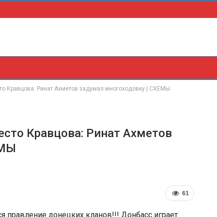
то Кравцова: Ринат Ахметов задумал многоходовку | СХЕМЫ
есто Кравцова: Ринат Ахметов
ЕМЫ
61
я правление донецких кланов!!! Донбасс играет