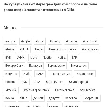
На Кубе усиливают меры гражданской обороны на фоне
роста напряженности в отношениях с США
Метки
#airbus
#apple
#bmw
#boeing
#google
#microsoft
#tesla
#tiktok
#евро
#новости компаний
#технологии
BYD
LVMH
Meta
Nestle
Netflix
SAP
Беларусбанк
Беларусь
Бернар Арно
Енергоатом
Корупція
Куба
НАБУ
Николай Лагун
Роман Говда
Россия
СМИ
США
Скотт Риттер
Слуга Народа
Украина
Эмиль Карленович
Юженергобуд
бандитизм
война
війна
деньги
депутат
капеллан
коррупция
криминал
преступность
схемы
технології