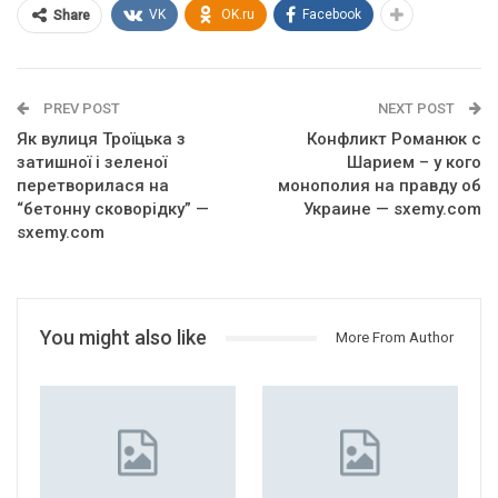
VK
OK.ru
Facebook
Share
PREV POST
NEXT POST
Як вулиця Троїцька з
Конфликт Романюк с
затишної і зеленої
Шарием – у кого
перетворилася на
монополия на правду об
“бетонну сковорідку” —
Украине — sxemy.com
sxemy.com
You might also like
More From Author