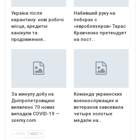
Україна після
Набивший руку на
карантину: нові робочі
поборах с
місця, кредитні
«евробляхеров» Тарас
канікули та
Кравченко претендует
продовження…
на пост…
За минулу добу на
Команда украинских
Дніпропетровщині
военнослужащих и
виявлено 70 нових
ветеранов завоевала
випадків COVID-19 —
четыре золотые
sxemy.com
медали на…
PREV
NEXT