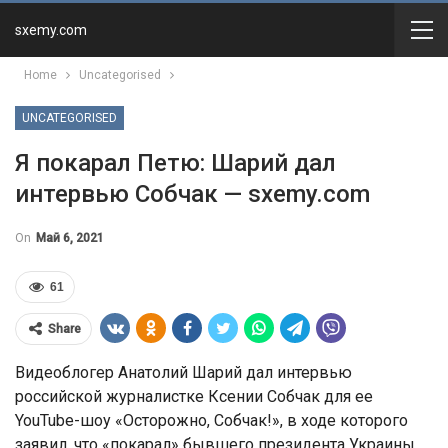
sxemy.com
Home
Uncategorised
UNCATEGORISED
Я покарал Петю: Шарий дал
интервью Собчак — sxemy.com
On
Май 6, 2021
61
Share
Видеоблогер Анатолий Шарий дал интервью
российской журналистке Ксении Собчак для ее
YouTube-шоу «Осторожно, Собчак!», в ходе которого
заявил, что «покарал» бывшего президента Украины