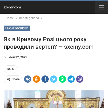
sxemy.com
Home
Uncategorised
UNCATEGORISED
Як в Кривому Розі цього року
проводили вертеп? — sxemy.com
On
Июн 12, 2021
65
Share