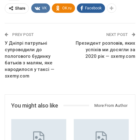
VK
OK.ru
Facebook
Share
PREV POST
NEXT POST
У Дніпрі патрульні
Президент розповів, яких
супроводили до
успіхів ми досягли за
пологового будинку
2020 рік — sxemy.com
батьків з малям, яке
народилося у таксі —
sxemy.com
You might also like
More From Author