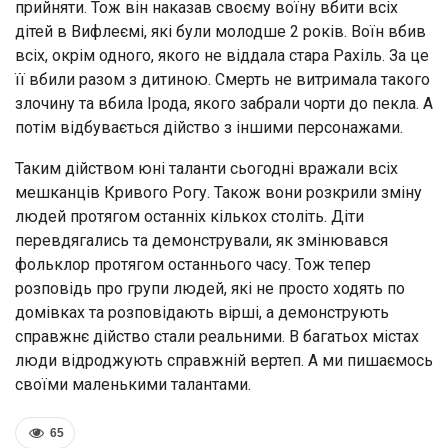
прийняти. Тож він наказав своєму воїну вбити всіх
дітей в Вифлеємі, які були молодше 2 років. Воїн вбив
всіх, окрім одного, якого не віддала стара Рахіль. За це
її вбили разом з дитиною. Смерть не витримала такого
злочину та вбила Ірода, якого забрали чорти до пекла. А
потім відбувається дійство з іншими персонажами.
Таким дійством юні таланти сьогодні вражали всіх
мешканців Кривого Рогу. Також вони розкрили зміну
людей протягом останніх кількох століть. Діти
перевдягались та демонстрували, як змінювався
фольклор протягом останнього часу. Тож тепер
розповідь про групи людей, які не просто ходять по
домівках та розповідають вірші, а демонструють
справжнє дійство стали реальними. В багатьох містах
люди відроджують справжній вертеп. А ми пишаємось
своїми маленькими талантами.
65