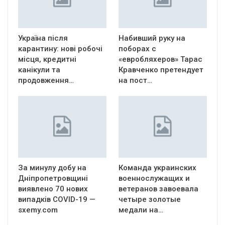
Україна після
Набивший руку на
карантину: нові робочі
поборах с
місця, кредитні
«евробляхеров» Тарас
канікули та
Кравченко претендует
продовження…
на пост…
За минулу добу на
Команда украинских
Дніпропетровщині
военнослужащих и
виявлено 70 нових
ветеранов завоевала
випадків COVID-19 —
четыре золотые
sxemy.com
медали на…