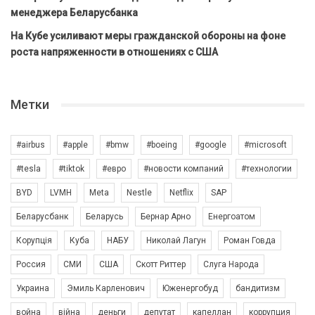
менеджера Беларусбанка
На Кубе усиливают меры гражданской обороны на фоне
роста напряженности в отношениях с США
Метки
#airbus
#apple
#bmw
#boeing
#google
#microsoft
#tesla
#tiktok
#евро
#новости компаний
#технологии
BYD
LVMH
Meta
Nestle
Netflix
SAP
Беларусбанк
Беларусь
Бернар Арно
Енергоатом
Корупція
Куба
НАБУ
Николай Лагун
Роман Говда
Россия
СМИ
США
Скотт Риттер
Слуга Народа
Украина
Эмиль Карленович
Юженергобуд
бандитизм
война
війна
деньги
депутат
капеллан
коррупция