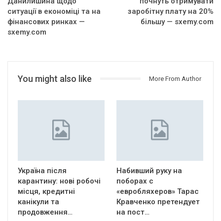
Данилишина щодо
почнуть отримувати
ситуації в економіці та на
заробітну плату на 20%
фінансових ринках —
більшу — sxemy.com
sxemy.com
You might also like
More From Author
Україна після
Набивший руку на
карантину: нові робочі
поборах с
місця, кредитні
«евробляхеров» Тарас
канікули та
Кравченко претендует
продовження…
на пост…