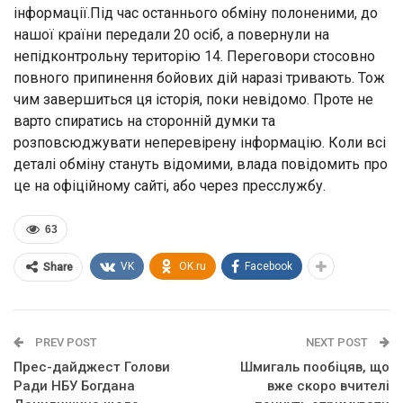
інформації.Під час останнього обміну полоненими, до
нашої країни передали 20 осіб, а повернули на
непідконтрольну територію 14. Переговори стосовно
повного припинення бойових дій наразі тривають. Тож
чим завершиться ця історія, поки невідомо. Проте не
варто спиратись на сторонній думки та
розповсюджувати неперевірену інформацію. Коли всі
деталі обміну стануть відомими, влада повідомить про
це на офіційному сайті, або через пресслужбу.
63
VK
OK.ru
Facebook
Share
PREV POST
NEXT POST
Прес-дайджест Голови
Шмигаль пообіцяв, що
Ради НБУ Богдана
вже скоро вчителі