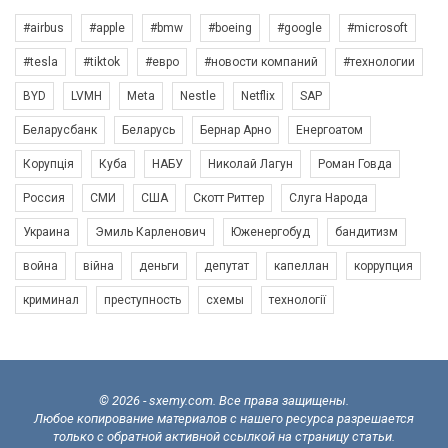
#airbus
#apple
#bmw
#boeing
#google
#microsoft
#tesla
#tiktok
#евро
#новости компаний
#технологии
BYD
LVMH
Meta
Nestle
Netflix
SAP
Беларусбанк
Беларусь
Бернар Арно
Енергоатом
Корупція
Куба
НАБУ
Николай Лагун
Роман Говда
Россия
СМИ
США
Скотт Риттер
Слуга Народа
Украина
Эмиль Карленович
Юженергобуд
бандитизм
война
війна
деньги
депутат
капеллан
коррупция
криминал
преступность
схемы
технології
© 2026 - sxemy.com. Все права защищены.
Любое копирование материалов с нашего ресурса разрешается
только с обратной активной ссылкой на страницу статьи.