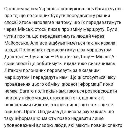
Останнім часом Україною поширювалось багато чуток
про те, що полонених будуть передавати у різний
спосіб Хтось наполягав на тому, що їх передаватимуть
через Мінськ, хтось писав про зміну маршруту. Були
чутки про те, що передаватимуть людей через
Майорське. Але все відбуватиметься так, як казала
влада. Полонених перевозитимуть за маршрутом
Донецьк — Луганськ — Ростов-на-Дону — Мінськ.У
який спосіб це робитимуть, влада вже визначилась.
Літаком полонених перевезуть за вказаним
маршрутом і передадуть нам. Що ж стосується часу
проведення цього обміну, жодної інформації поки
немає. Багато політиків намагаються розповсюдити
невірну інформацію, стосовно того, що літак із
полоненими вилетів, а хтось пише, що потяг ще не
вийшов. Проте Людмила Денисова зауважила, що
таку інформацію мають право надавати лише
уповноважені владою люди, які мають повний спектр