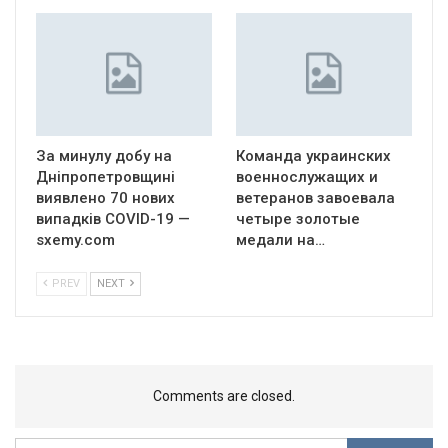
За минулу добу на
Команда украинских
Дніпропетровщині
военнослужащих и
виявлено 70 нових
ветеранов завоевала
випадків COVID-19 —
четыре золотые
sxemy.com
медали на…
PREV
NEXT
Comments are closed.