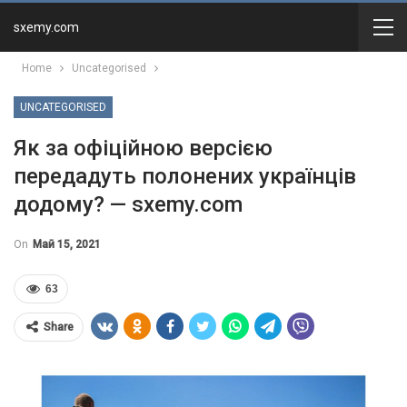
sxemy.com
Home
Uncategorised
UNCATEGORISED
Як за офіційною версією
передадуть полонених українців
додому? — sxemy.com
On
Май 15, 2021
63
Share