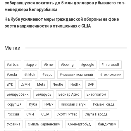
собиравшуюся похитить до 5 млн долларов у бывшего топ-
менеджера Беларусбанка
На Кубе усиливают меры гражданской обороны на фоне
роста напряженности в отношениях с США
Метки
#airbus
#apple
#bmw
#boeing
#google
#microsoft
#tesla
#tiktok
#евро
#новости компаний
#технологии
BYD
LVMH
Meta
Nestle
Netflix
SAP
Беларусбанк
Беларусь
Бернар Арно
Енергоатом
Корупція
Куба
НАБУ
Николай Лагун
Роман Говда
Россия
СМИ
США
Скотт Риттер
Слуга Народа
Украина
Эмиль Карленович
Юженергобуд
бандитизм