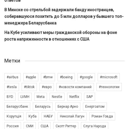
ответов
В Минске со стрельбой задержали банду иностранцев,
собиравшуюся похитить до 5 млн долларов у бывшего топ-
менеджера Беларусбанка
На Кубе усиливают меры гражданской обороны на фоне
роста напряженности в отношениях с США
Метки
#airbus
#apple
#bmw
#boeing
#google
#microsoft
#tesla
#tiktok
#евро
#новости компаний
#технологии
BYD
LVMH
Meta
Nestle
Netflix
SAP
Беларусбанк
Беларусь
Бернар Арно
Енергоатом
Корупція
Куба
НАБУ
Николай Лагун
Роман Говда
Россия
СМИ
США
Скотт Риттер
Слуга Народа