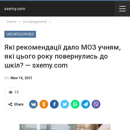
sxemy.com
Home
Uncategorised
UNCATEGORISED
Які рекомендації дало МОЗ учням,
які цього року повернулись до
шкіл? — sxemy.com
On
Июн 14, 2021
73
Share