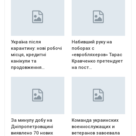
Україна після
Набивший руку на
карантину: нові робочі
поборах с
місця, кредитні
«евробляхеров» Тарас
канікули та
Кравченко претендует
продовження…
на пост…
За минулу добу на
Команда украинских
Дніпропетровщині
военнослужащих и
виявлено 70 нових
ветеранов завоевала