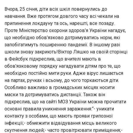
Вчора, 25 січня, діти всіх шкіл повернулись до
навчання. Вже протягом довгого часу всі чекали на
припинення локдауну та ось, нарешті, все позаду.
Проте Міністерство охорони здоров’я України нагадує,
що необхідно обов’язково дотримуватись норм, які
запобігатимуть поширенню пандемії. В іншому разі
школи знову закриють!Віктор Ляшко на своїй сторінці
в Фейсбук підкреслив, що вчителі мають в
обов’язковому порядку нагадувати дітям про те, що
необхідно постійно мити руки. Адже вірус лишається
на партах, ручках і всьому, до чого торкаються діти.
Особливо важливо в громадських місцях носити
маски та дотримуватись дистанції. Також він
підкреслив, що на сайті МОЗ України можна прочитати
основні правила уникнення зараження:“- уникати
контакту з особами, що мають прояви грипозної
інфекції;- обмежити відвідування місць великого
скупчення людей;- часто провітрювати приміщення;-