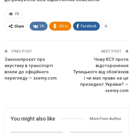
73
VK
OK.ru
Facebook
Share
PREV POST
NEXT POST
Законопроєкт про
Чому КСУ проти
акустику в транспорті
відсторонення
взяли до офіційного
Тупицького від обов’язків
перегляду — sxemy.com
і чи має право на це
президент України? —
sxemy.com
You might also like
More From Author