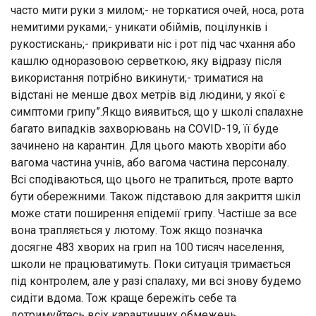
часто мити руки з милом;- не торкатися очей, носа, рота
немитими руками;- уникати обіймів, поцілунків і
рукостискань;- прикривати ніс і рот під час чхання або
кашлю одноразовою серветкою, яку відразу після
використання потрібно викинути;- триматися на
відстані не менше двох метрів від людини, у якої є
симптоми грипу”.Якщо виявиться, що у школі спалахне
багато випадків захворювань на COVID-19, її буде
зачинено на карантин. Для цього мають хворіти або
вагома частина учнів, або вагома частина персоналу.
Всі сподіваються, що цього не трапиться, проте варто
бути обережними. Також підставою для закриття шкіл
може стати поширення епідемії грипу. Частіше за все
вона трапляється у лютому. Тож якщо позначка
досягне 483 хворих на грип на 100 тисяч населення,
школи не працюватимуть. Поки ситуація тримається
під контролем, але у разі спалаху, ми всі знову будемо
сидіти вдома. Тож краще бережіть себе та
дотримуйтесь всіх карантинних обмежень.