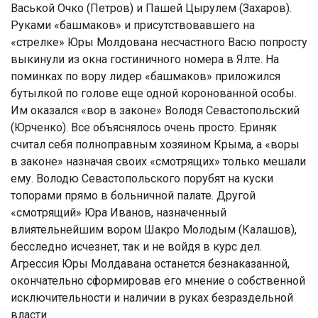
Васькой Очко (Петров) и Пашей Цырулем (Захаров).
Руками «башмаков» и присутствовавшего на
«стрелке» Юры Молдована несчастного Васю попросту
выкинули из окна гостиничного номера в Ялте. На
поминках по вору лидер «башмаков» приложился
бутылкой по голове еще одной коронованной особы.
Им оказался «вор в законе» Володя Севастопольский
(Юрченко). Все объяснялось очень просто. Ериняк
считал себя полноправным хозяином Крыма, а «воры
в законе» назначая своих «смотрящих» только мешали
ему. Володю Севастопольского порубят на куски
топорами прямо в больничной палате. Другой
«смотрящий» Юра Иванов, назначенный
влиятельнейшим вором Шакро Молодым (Калашов),
бесследно исчезнет, так и не войдя в курс дел.
Агрессия Юры Молдавана останется безнаказанной,
окончательно сформировав его мнение о собственной
исключительности и наличии в руках безраздельной
власти.