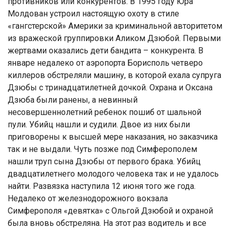
противников или конкурентов. В 1995 году Юра
Молдован устроил настоящую охоту в стиле
«гангстерской» Америки за криминальной авторитетом
из вражеской группировки Аликом Дзюбой. Первыми
жертвами оказались дети бандита – конкурента. В
январе недалеко от аэропорта Борисполь четверо
киллеров обстреляли машину, в которой ехала супруга
Дзюбы с тринадцатилетней дочкой. Охрана и Оксана
Дзюба были ранены, а невинный
несовершеннолетний ребенок пошиб от шальной
пули. Убийц нашли и судили. Двое из них были
приговорены к высшей мере наказания, но заказчика
так и не выдали. Чуть позже под Симферополем
нашли труп сына Дзюбы от первого брака. Убийц
двадцатилетнего молодого человека так и не удалось
найти. Развязка наступила 12 июня того же года.
Недалеко от железнодорожного вокзала
Симферополя «девятка» с Ольгой Дзюбой и охраной
была вновь обстреляна. На этот раз водитель и все