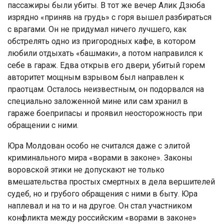
пассажиры были убиты. В тот же вечер Алик Дзюба
изрядно «приняв на грудь» с горя вышел разбираться
с врагами. Он не придумал ничего лучшего, как
обстрелять одно из пригородных кафе, в котором
любили отдыхать «башмаки», а потом направился к
себе в гараж. Едва открыв его двери, убитый горем
авторитет мощным взрывом был направлен к
праотцам. Осталось неизвестным, он подорвался на
специально заложенной мине или сам хранил в
гараже боеприпасы и проявил неосторожность при
обращении с ними.
Юра Молдован особо не считался даже с элитой
криминального мира «ворами в законе». Законы
воровской этики не допускают не только
вмешательства простых смертных в дела вершителей
судеб, но и грубого обращения с ними в быту. Юра
наплевал и на то и на другое. Он стал участником
конфликта между российским «ворами в законе»