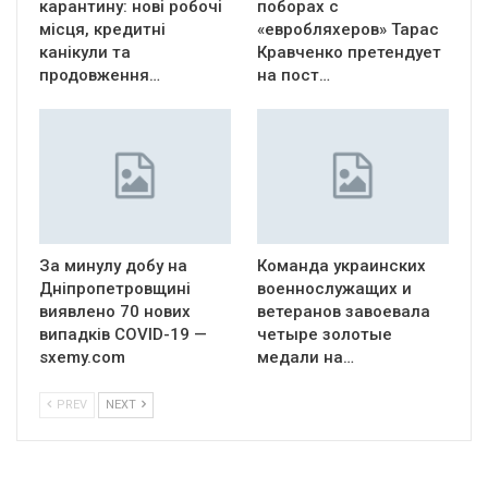
карантину: нові робочі
поборах с
місця, кредитні
«евробляхеров» Тарас
канікули та
Кравченко претендует
продовження…
на пост…
За минулу добу на
Команда украинских
Дніпропетровщині
военнослужащих и
виявлено 70 нових
ветеранов завоевала
випадків COVID-19 —
четыре золотые
sxemy.com
медали на…
PREV
NEXT