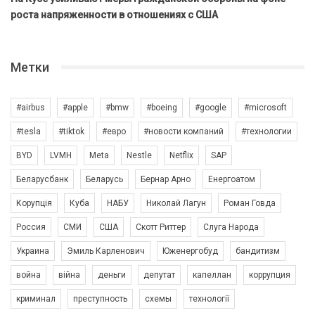
роста напряженности в отношениях с США
Метки
#airbus
#apple
#bmw
#boeing
#google
#microsoft
#tesla
#tiktok
#евро
#новости компаний
#технологии
BYD
LVMH
Meta
Nestle
Netflix
SAP
Беларусбанк
Беларусь
Бернар Арно
Енергоатом
Корупція
Куба
НАБУ
Николай Лагун
Роман Говда
Россия
СМИ
США
Скотт Риттер
Слуга Народа
Украина
Эмиль Карленович
Юженергобуд
бандитизм
война
війна
деньги
депутат
капеллан
коррупция
криминал
преступность
схемы
технології