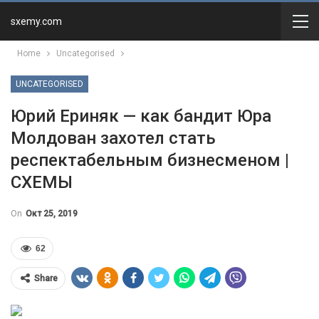
sxemy.com
Home
Uncategorised
UNCATEGORISED
Юрий Ериняк — как бандит Юра
Молдован захотел стать
респектабельным бизнесменом |
СХЕМЫ
On
Окт 25, 2019
62
Share