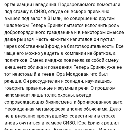
организации нападения. Подозреваемого поместили
под стражу в СИЗО, откуда он вскоре привычно
вышел под залог в $1млн, но совершенно другим
человеком. Теперь Ериняк пытается исполнить роль
добропорядочного гражданина и в некотором смысле
даже рыцаря. Часть нажитых капиталов он пустил
через собственный фонд на благотворительность. Все
чаще его можно увидеть в компании не братков, а
политиков. Смена имиджа повлекла за собой смену
внешнего облика и поведения. Теперь Ериняк уже не
тот неистовый в гневе Юра Молдован, что был
раньше. Он рассудителен и солиден, научившись
говорить правильные и заумные речи. О прошлом
напоминает лишь толпа охраны, всегда
сопровождающих бизнесмена, и бронированное авто.
Неожиданная метаморфоза вполне объяснима. Дело
не в внезапно проснувшейся совести или в страхе
вновь очутиться в камере СИЗО. Юра Ериняк решил
больше не рисковать. Ему есть, что терять. Иногда,