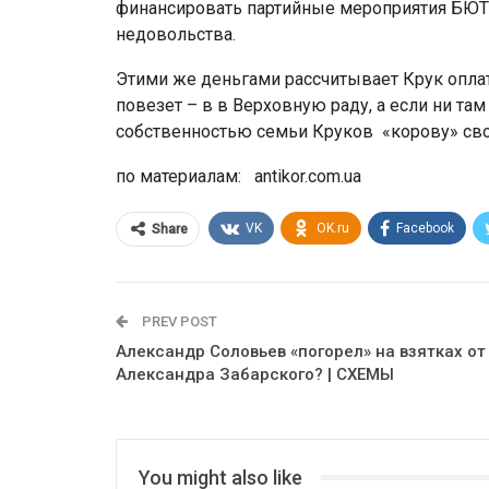
финансировать партийные мероприятия БЮТ,
недовольства.
Этими же деньгами рассчитывает Крук опл
повезет – в в Верховную раду, а если ни там 
собственностью семьи Круков «корову» сво
по материалам: antikor.com.ua
VK
OK.ru
Facebook
Share
PREV POST
Александр Соловьев «погорел» на взятках от
Александра Забарского? | СХЕМЫ
You might also like