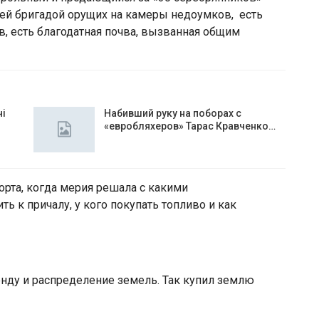
ей бригадой орущих на камеры недоумков, есть
в, есть благодатная почва, вызванная общим
чі
Набивший руку на поборах с
«евробляхеров» Тарас Кравченко…
орта, когда мерия решала с какими
ть к причалу, у кого покупать топливо и как
енду и распределение земель. Так купил землю