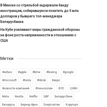
В Минске со стрельбой задержали банду
иностранцев, собиравшуюся похитить до 5 млн
долларов у бывшего топ-менеджера
Беларусбанка
На Кубе усиливают меры гражданской обороны
на фоне роста напряженности в отношениях с
США
Метки
#airbus
#apple
#bmw
#boeing
#google
#microsoft
#tesla
#tiktok
#евро
#новости компаний
#технологии
BYD
LVMH
Meta
Nestle
Netflix
SAP
Беларусбанк
Беларусь
Бернар Арно
Енергоатом
Корупція