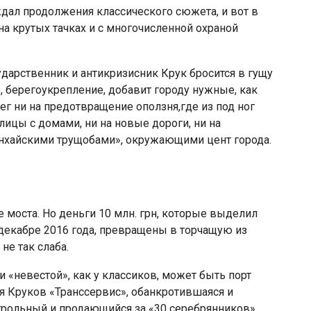
дал продолжения классического сюжета, и вот в
на крутых тачках и с многочисленной охраной
ударственник и антикризисник Крук бросится в гущу
 берегоукрепление, добавит городу нужные, как
ег ни на предотвращение оползня,где из под ног
ицы с домами, ни на новые дороги, ни на
нхайскими трущобами», окружающими цент города.
 моста. Но деньги 10 млн. грн, которые выделил
декабре 2016 года, превращены в торчащую из
не так слаба.
 «невестой», как у классиков, может быть порт
я Круков «Транссервис», обанкротившаяся и
нтрольный и продающийся за «30 серебрянников»