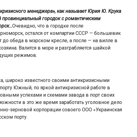
кризисного менеджера», как называет Юрия Ю. Крука
ий провинциальный городок с романтическим
орск…
Очевидно, что в городке после
рноморск, остался от компартии СССР — большевик
 до обеда в мэрском кресле, а после — на вилле в
 хозяина. Валится в море и разграбляется шайкой
ыдущих режимов.
ука, широко известного своими антикризисными
порту Южный, по яркой антикризисной работе в
овными успехами и схемами завода в порт своих
можности в это же время заработать уголовное дело
нно-зерновой корпорации совоего ООО «Украинская
ском порту.