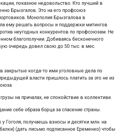
окации, показное недовольство. Кто лучший в
енно Брызгалов. Это на его профсоюз
портовиков. Монополия Брызгалова в
ла ему решать вопросы и поддержки митингов
против неугодных конкурентов по профсоюзам. Не
енном благополучии. Добиваясь бесконечного
ую очередь довел свою до 50 тыс. в мес.
в закрытые когда-то ими уголовные дела по
редыдущей власти пришлось платить за это не из
союза.
грузы на причалах, не спокойствие в коллективе.
дание себе образа борца за спасение страны.
 у Гоголя, получаешь взносы и десятки млн. на
балки) (дать письмо подписанное Еременко) чтобы