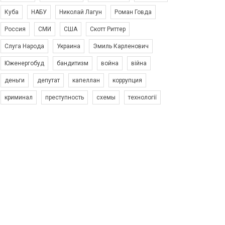
Куба
НАБУ
Николай Лагун
Роман Говда
Россия
СМИ
США
Скотт Риттер
Слуга Народа
Украина
Эмиль Карленович
Юженергобуд
бандитизм
война
війна
деньги
депутат
капеллан
коррупция
криминал
преступность
схемы
технології