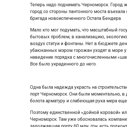
Теперь надо поднимать Черноморск. Город ж
город со стороны пантонного моста въехала 
бригада новоиспеченного Остапа Бендера.
Мало кто мог подумать, что масштабный гос
бытовых проблем, в канализацию, экологию,
воздух статуи и фонтаны. Нет в бюджете ден
убаюканных мэром горожан уходят в море ул
наведение порядка с многочисленными «ша
Все было украденного до него.
Одна была надежда украсть на строительстве
порт Черноморск. Они были моментально, в 
болота арматуру и слабеющая рука мера еще 
Поэтому единственной «дойной коровой» или
Черноморск. Там уже обосновалась компани
задолжавшая порту 60 млн. грн, есть подко