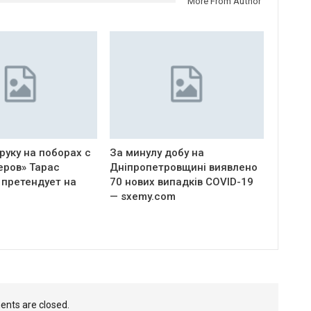
More From Author
руку на поборах с
За минулу добу на
еров» Тарас
Дніпропетровщині виявлено
 претендует на
70 нових випадків COVID-19
— sxemy.com
nts are closed.