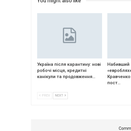
You might also like
Україна після карантину: нові
Набивший 
робочі місця, кредитні
«евроблях
канікули та продовження…
Кравченко
пост…
PREV
NEXT
Comme