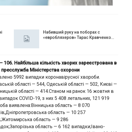
чі
Набивший руку на поборах с
«евробляхеров» Тарас Кравченко…
— 106. Найбільша кількість хворих зареєстрована в
є пресслужба Міністерства охорони
влено 5992 випадки коронавірусної хвороби.
ькій області — 544, Одеській області — 502, Києві —
ницькій області — 414.Станом на ранок 16 жовтня в
ипадок COVID-19, з них 5 408 летальних, 121 919
роба виявлена:Вінницька область — 8 070
ів;Дніпропетровська область — 10 257
в;Житомирська область — 9 286
док;Запорізька область — 6 162 випадки;Івано-