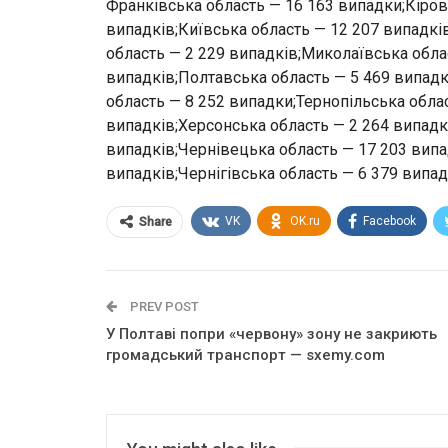
Франківська область — 16 163 випадки;Кіров
випадків;Київська область — 12 207 випадкі
область — 2 229 випадків;Миколаївська обла
випадків;Полтавська область — 5 469 випадк
область — 8 252 випадки;Тернопільська облас
випадків;Херсонська область — 2 264 випад
випадків;Чернівецька область — 17 203 випа
випадків;Чернігівська область — 6 379 випад
VK
OK.ru
Facebook
Share
PREV POST
У Полтаві попри «червону» зону не закриють
громадський транспорт — sxemy.com