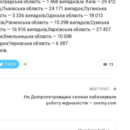
оградська область — 1 468 випадків;м. Київ — 29 412
в;Львівська область — 24 171 випадок;Луганська
сть — 5 336 випадків;Одеська область — 18 013
ів;Рівненська область — 15 398 випадків;Сумська
ть — 16 916 випадків;Харківська область — 27 457
ки;Хмельницька область — 10 098
дки;Черкаська область — 6 387
ків.
Twitter
73
NEXT POST
На Дніпропетровщині селяни заблокували
роботу журналістів — sxemy.com