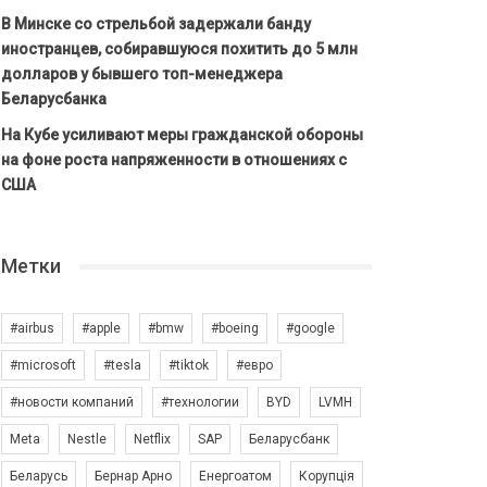
В Минске со стрельбой задержали банду
иностранцев, собиравшуюся похитить до 5 млн
долларов у бывшего топ-менеджера
Беларусбанка
На Кубе усиливают меры гражданской обороны
на фоне роста напряженности в отношениях с
США
Метки
#airbus
#apple
#bmw
#boeing
#google
#microsoft
#tesla
#tiktok
#евро
#новости компаний
#технологии
BYD
LVMH
Meta
Nestle
Netflix
SAP
Беларусбанк
Беларусь
Бернар Арно
Енергоатом
Корупція