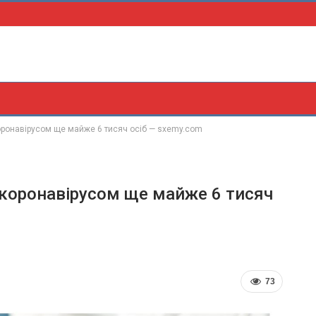
коронавірусом ще майже 6 тисяч осіб — sxemy.com
я коронавірусом ще майже 6 тисяч
73