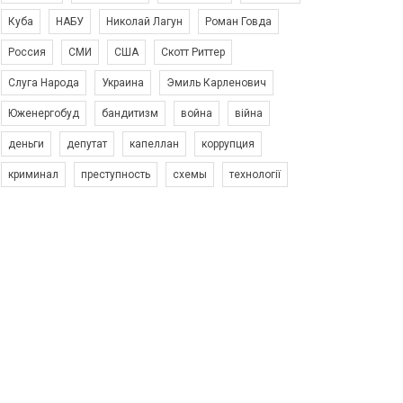
Куба
НАБУ
Николай Лагун
Роман Говда
Россия
СМИ
США
Скотт Риттер
Слуга Народа
Украина
Эмиль Карленович
Юженергобуд
бандитизм
война
війна
деньги
депутат
капеллан
коррупция
криминал
преступность
схемы
технології