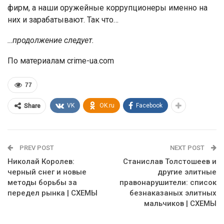
фирм, а наши оружейные коррупционеры именно на
них и зарабатывают. Так что…
…продолжение следует.
По материалам crime-ua.com
77
VK
OK.ru
Facebook
Share
PREV POST
NEXT POST
Николай Королев:
Станислав Толстошеев и
черный снег и новые
другие элитные
методы борьбы за
правонарушители: список
передел рынка | СХЕМЫ
безнаказаных элитных
мальчиков | СХЕМЫ