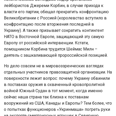
лейбористов Джереми Корбин, в случае прихода к
власти его партии, обещал прекратить конфронтацию
Великобритании с Россией (королевство вступило в
конфронтацию после вторжения последней в
Украину). А также призывает сократить контингент
НАТО в Восточной Европе, защищающий эту самую
Европу от российской интервенции. Кстати,
помощником Корбина трудится Шеймас Милн –
деятель с зашкаливающей пророссийской позицией.
Но дело совсем не в мировоззренческих взглядах
отдельных участников правозащитной организации. На
поверхности лежит вопрос: почему Украину обвинили
в поставках оружия в охваченный кровопролитной
войной Южный Судан в тот момент, когда именно
сейчас наша страна так близка к поставкам
вооружений из США, Канады и Европы? Тем более, что
о попытках функционеров «Укринмаша» погреть руки
на экспорте смертоносных игрушек в Северную