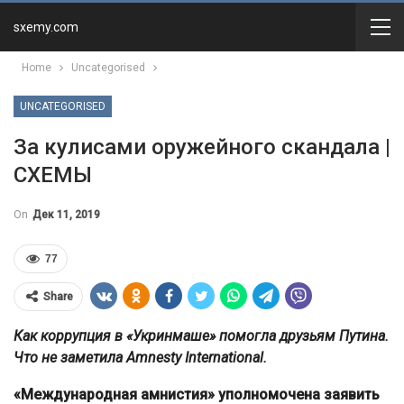
sxemy.com
Home
Uncategorised
UNCATEGORISED
За кулисами оружейного скандала |
СХЕМЫ
On
Дек 11, 2019
77
Share
Как коррупция в «Укринмаше» помогла друзьям Путина.
Что не заметила Amnesty International.
«Международная амнистия» уполномочена заявить