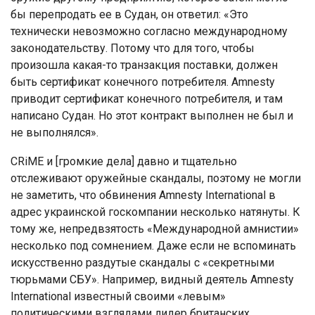
бы перепродать ее в Судан, он ответил: «Это
технически невозможно согласно международному
законодательству. Потому что для того, чтобы
произошла какая-то транзакция поставки, должен
быть сертификат конечного потребителя. Amnesty
приводит сертификат конечного потребителя, и там
написано Судан. Но этот контракт выполнен не был и
не выполнялся».
CRiME и [громкие дела] давно и тщательно
отслеживают оружейные скандалы, поэтому не могли
не заметить, что обвинения Amnesty International в
адрес украинской госкомпании несколько натянуты. К
тому же, непредвзятость «Международной амнистии»
несколько под сомнением. Даже если не вспоминать
искусственно раздутые скандалы с «секретными
тюрьмами СБУ». Например, видный деятель Amnesty
International известный своими «левым»
политическими взглядами лидер британских