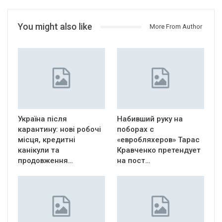
You might also like
More From Author
Україна після
Набивший руку на
карантину: нові робочі
поборах с
місця, кредитні
«евробляхеров» Тарас
канікули та
Кравченко претендует
продовження…
на пост…