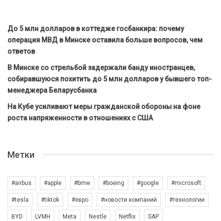
До 5 млн долларов в коттедже госбанкира: почему
операция МВД в Минске оставила больше вопросов, чем
ответов
В Минске со стрельбой задержали банду иностранцев,
собиравшуюся похитить до 5 млн долларов у бывшего топ-
менеджера Беларусбанка
На Кубе усиливают меры гражданской обороны на фоне
роста напряженности в отношениях с США
Метки
#airbus
#apple
#bmw
#boeing
#google
#microsoft
#tesla
#tiktok
#евро
#новости компаний
#технологии
BYD
LVMH
Meta
Nestle
Netflix
SAP