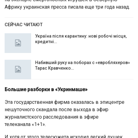
Африку украинская пресса писала еще три года назад.
СЕЙЧАС ЧИТАЮТ
Україна після карантину: нові робочі місця,
кредитні…
Набивший руку на поборах с «евробляхеров»
Тарас Кравченко…
Большие разборки в «Укринмаше»
Эта государственная фирма оказалась в эпицентре
нешуточного скандала после выхода в эфир
журналистского расследования в эфире
телеканала «1+1».
И хотя от этого телесюжета исходил легкий душек