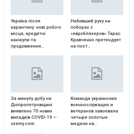
Україна після
Набивший руку на
карантину: нові робочі
поборах с
місця, кредитні
«евробляхеров» Тарас
канікули та
Кравченко претендует
продовження…
на пост…
За минулу добу на
Команда украинских
Дніпропетровщині
военнослужащих и
виявлено 70 нових
ветеранов завоевала
випадків COVID-19 —
четыре золотые
sxemy.com
медали на…