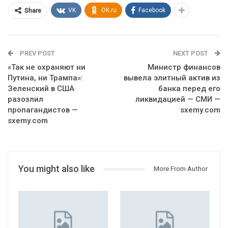
VK
OK.ru
Facebook
Share
PREV POST
NEXT POST
«Так не охраняют ни
Министр финансов
Путина, ни Трампа»:
вывела элитный актив из
Зеленский в США
банка перед его
разозлил
ликвидацией — СМИ —
пропагандистов —
sxemy.com
sxemy.com
You might also like
More From Author