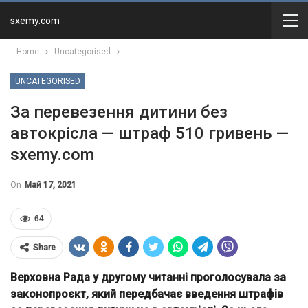
sxemy.com
Home
Uncategorised
UNCATEGORISED
За перевезення дитини без
автокрісла — штраф 510 гривень —
sxemy.com
On
Май 17, 2021
64
Share
Верховна Рада у другому читанні проголосувала за
законопроєкт, який передбачає введення штрафів