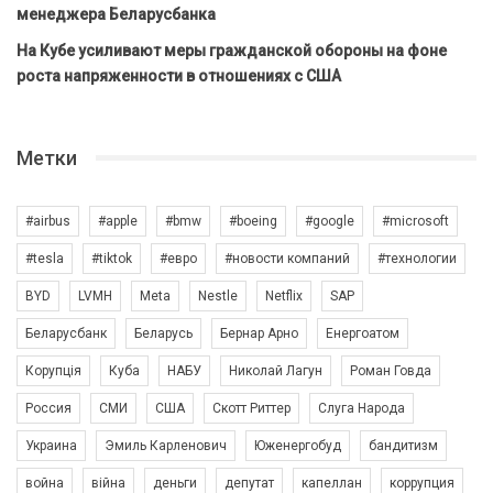
менеджера Беларусбанка
На Кубе усиливают меры гражданской обороны на фоне
роста напряженности в отношениях с США
Метки
#airbus
#apple
#bmw
#boeing
#google
#microsoft
#tesla
#tiktok
#евро
#новости компаний
#технологии
BYD
LVMH
Meta
Nestle
Netflix
SAP
Беларусбанк
Беларусь
Бернар Арно
Енергоатом
Корупція
Куба
НАБУ
Николай Лагун
Роман Говда
Россия
СМИ
США
Скотт Риттер
Слуга Народа
Украина
Эмиль Карленович
Юженергобуд
бандитизм
война
війна
деньги
депутат
капеллан
коррупция