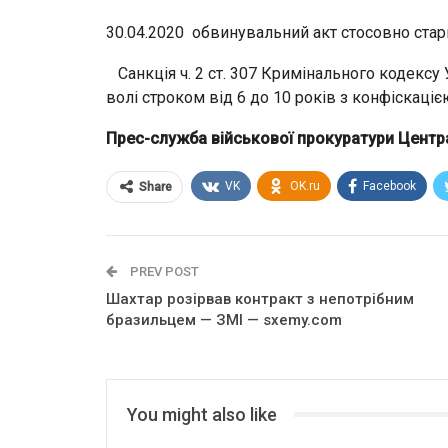
30.04.2020 обвинувальний акт стосовно стар
Санкція ч. 2 ст. 307 Кримінального кодексу
волі строком від 6 до 10 років з конфіскаціє
Прес-служба військової прокуратури Центра
VK
OK.ru
Facebook
Share
PREV POST
Шахтар розірвав контракт з непотрібним
бразильцем — ЗМІ — sxemy.com
You might also like