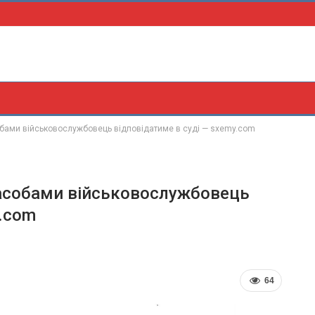
обами військовослужбовець відповідатиме в суді — sxemy.com
асобами військовослужбовець
y.com
64