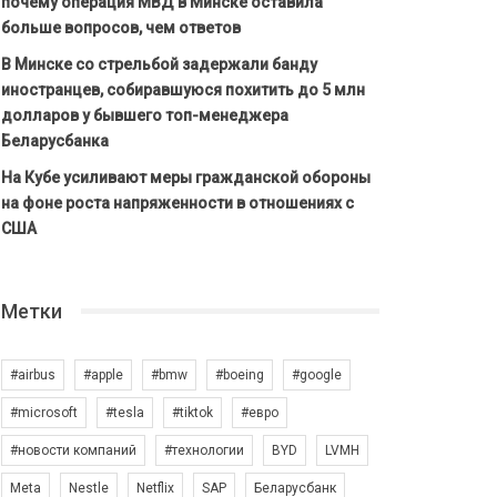
почему операция МВД в Минске оставила
больше вопросов, чем ответов
В Минске со стрельбой задержали банду
иностранцев, собиравшуюся похитить до 5 млн
долларов у бывшего топ-менеджера
Беларусбанка
На Кубе усиливают меры гражданской обороны
на фоне роста напряженности в отношениях с
США
Метки
#airbus
#apple
#bmw
#boeing
#google
#microsoft
#tesla
#tiktok
#евро
#новости компаний
#технологии
BYD
LVMH
Meta
Nestle
Netflix
SAP
Беларусбанк