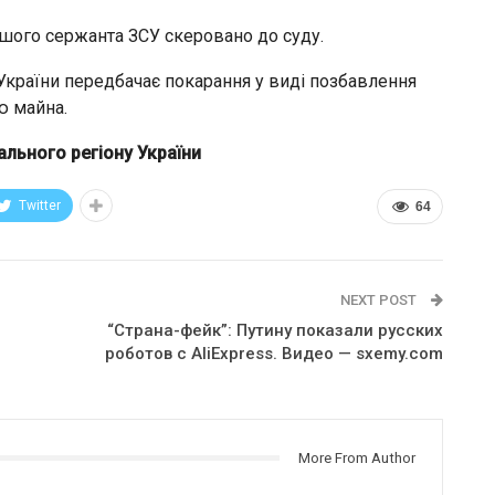
шого сержанта ЗСУ скеровано до суду.
 України передбачає покарання у виді позбавлення
ю майна.
льного регіону України
Twitter
64
NEXT POST
“Страна-фейк”: Путину показали русских
роботов с AliExpress. Видео — sxemy.com
More From Author