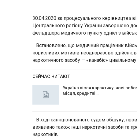
30.04.2020 за процесуального керівництва ві
Центрального регіону України завершено до
фельдшера медичного пункту однієї з військ
Встановлено, що медичний працівник військ
корисливих мотивів неодноразово здійснюва
наркотичного засобу — «канабіс» цивільному
СЕЙЧАС ЧИТАЮТ
Україна після карантину: нові робо
місця, кредитні…
В ході санкціонованого судом обшуку, про
виявлено також інші наркотичні засоби та п
наркотиків.