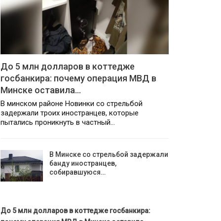
До 5 млн долларов в коттедже
госбанкира: почему операция МВД в
Минске оставила…
В минском районе Новинки со стрельбой
задержали троих иностранцев, которые
пытались проникнуть в частный…
В Минске со стрельбой задержали
банду иностранцев,
собиравшуюся…
До 5 млн долларов в коттедже госбанкира: