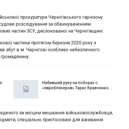
йськової прокуратури Чернігівського гарнізону
судове розслідування за обвинуваченням
ових частин ЗСУ, дислокованої на Чернігівщині.
ової частини протягом березня 2020 року з
в збут в м. Чернігові особливо небезпечного
 громадянину.
чі
Набивший руку на поборах с
«евробляхеров» Тарас Кравченко…
веденого за місцем мешкання військовослужбовця,
редмети, спеціально пристосовані для вживання