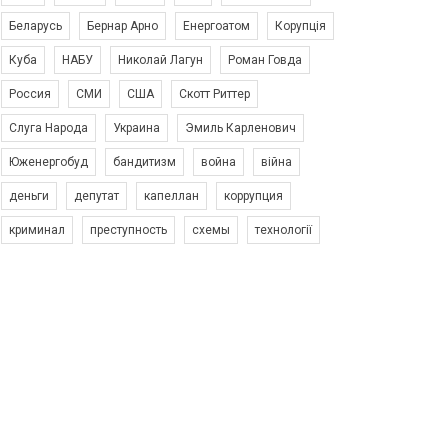
Беларусь
Бернар Арно
Енергоатом
Корупція
Куба
НАБУ
Николай Лагун
Роман Говда
Россия
СМИ
США
Скотт Риттер
Слуга Народа
Украина
Эмиль Карленович
Юженергобуд
бандитизм
война
війна
деньги
депутат
капеллан
коррупция
криминал
преступность
схемы
технології