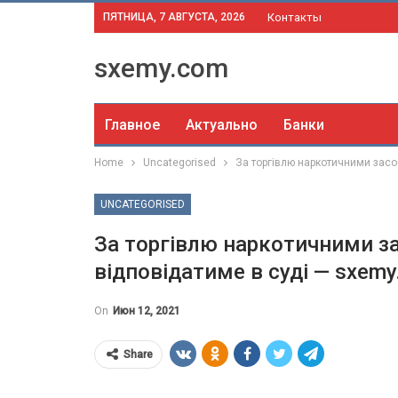
ПЯТНИЦА, 7 АВГУСТА, 2026
Контакты
sxemy.com
Главное
Актуально
Банки
Home
Uncategorised
За торгівлю наркотичними зас
UNCATEGORISED
За торгівлю наркотичними з
відповідатиме в суді — sxem
On
Июн 12, 2021
Share