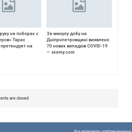
руку на поборах с
За минулу добу на
еров» Тарас
Дніпропетровщині виявлено
 претендует на
70 нових випадків COVID-19
— sxemy.com
nts are closed.
Все материалы опубликованные н