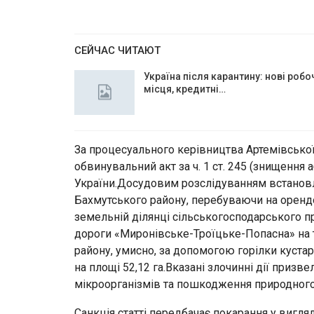
СЕЙЧАС ЧИТАЮТ
Україна після карантину: нові робо
місця, кредитні…
За процесуального керівництва Артемівської
обвинувальний акт за ч. 1 ст. 245 (знищення
України.Досудовим розслідуванням встановл
Бахмутського району, перебуваючи на орен
земельній ділянці сільськогосподарського 
дороги «Миронівське-Троїцьке-Попасна» на т
району, умисно, за допомогою горілки кустар
на площі 52,12 га.Вказані злочинні дії призве
мікроорганізмів та пошкодження природного 
Санкція статті передбачає покарання у вигляд