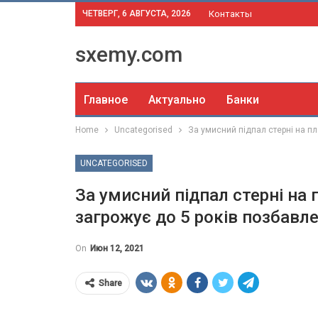
ЧЕТВЕРГ, 6 АВГУСТА, 2026
Контакты
sxemy.com
Главное
Актуально
Банки
Home
Uncategorised
За умисний підпал стерні на пл
UNCATEGORISED
За умисний підпал стерні на 
загрожує до 5 років позбавл
On
Июн 12, 2021
Share