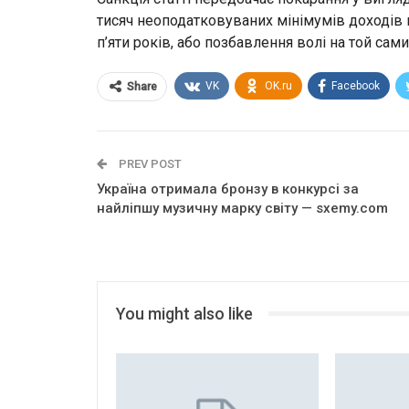
тисяч неоподатковуваних мінімумів доходів 
п’яти років, або позбавлення волі на той сами
VK
OK.ru
Facebook
Share
PREV POST
Україна отримала бронзу в конкурсі за
найліпшу музичну марку світу — sxemy.com
You might also like