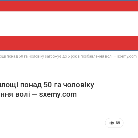
ощі понад 50 га чоловіку загрожує до 5 років позбавлення волі — sxemy.com
площі понад 50 га чоловіку
ення волі — sxemy.com
69