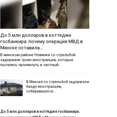
До 5 млн долларов в коттедже
госбанкира: почему операция МВД в
Минске оставила…
В минском районе Новинки со стрельбой
задержали троих иностранцев, которые
пытались проникнуть в частный…
В Минске со стрельбой задержали
банду иностранцев,
собиравшуюся…
До 5 млн долларов в коттедже госбанкира: