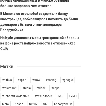
почему операция МВД в Минске оставила
больше вопросов, чем ответов
В Минске со стрельбой задержали банду
иностранцев, собиравшуюся похитить до 5 млн
долларов у бывшего топ-менеджера
Беларусбанка
На Кубе усиливают меры гражданской обороны
на фоне роста напряженности в отношениях с
США
Метки
#airbus
#apple
#bmw
#boeing
#google
#microsoft
#tesla
#tiktok
#евро
#новости компаний
#технологии
BYD
LVMH
Meta
Nestle
Netflix
SAP
Беларусбанк