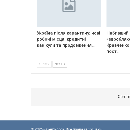
Україна після карантину: нові
Набивший 
робочі місця, кредитні
«евроблях
канікули та продовження…
Кравченко
пост…
PREV
NEXT
Comme
© 2026 - sxemy.com. Все права защищены.