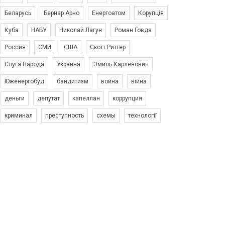
Беларусь
Бернар Арно
Енергоатом
Корупція
Куба
НАБУ
Николай Лагун
Роман Говда
Россия
СМИ
США
Скотт Риттер
Слуга Народа
Украина
Эмиль Карленович
Юженергобуд
бандитизм
война
війна
деньги
депутат
капеллан
коррупция
криминал
преступность
схемы
технології