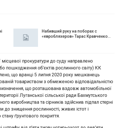
чі
Набивший руку на поборах с
«евробляхеров» Тарас Кравченко…
 місцевої прокуратури до суду направлено
 або пошкодження об’єктів рослинного світу) КК
ено, що вранці 5 липня 2020 року мешканець
дованій товариством з обмеженою відповідальністю
призначення, що розташована вздовж автомобільної
ериторії Луганської сільської ради Бахмутського
ного виробництва та сірників здійснив підпал стерні
ли до знищення рослинності, живих істот і
стану ґрунтового покриття.
і штрафу від п’яти тисяч чотирьохсот до дев’яти