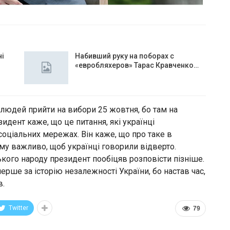
чі
Набивший руку на поборах с
«евробляхеров» Тарас Кравченко…
юдей прийти на вибори 25 жовтня, бо там на
идент каже, що це питання, які українці
соціальних мережах. Він каже, що про таке в
ому важливо, щоб українці говорили відверто.
ького народу президент пообіцяв розповісти пізніше.
ерше за історію незалежності України, бо настав час,
в.
Twitter
79