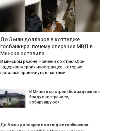
До 5 млн долларов в коттедже
госбанкира: почему операция МВД в
Минске оставила…
В минском районе Новинки со стрельбой
задержали троих иностранцев, которые
пытались проникнуть в частный…
В Минске со стрельбой задержали
банду иностранцев,
собиравшуюся…
До 5 млн долларов в коттедже госбанкира: