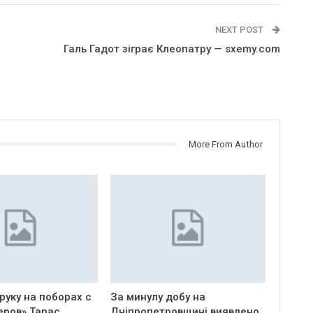
NEXT POST
Галь Гадот зіграє Клеопатру — sxemy.com
More From Author
руку на поборах с
За минулу добу на
еров» Тарас
Дніпропетровщині виявлено