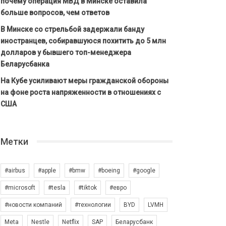
почему операция МВД в Минске оставила
больше вопросов, чем ответов
В Минске со стрельбой задержали банду
иностранцев, собиравшуюся похитить до 5 млн
долларов у бывшего топ-менеджера
Беларусбанка
На Кубе усиливают меры гражданской обороны
на фоне роста напряженности в отношениях с
США
Метки
#airbus
#apple
#bmw
#boeing
#google
#microsoft
#tesla
#tiktok
#евро
#новости компаний
#технологии
BYD
LVMH
Meta
Nestle
Netflix
SAP
Беларусбанк