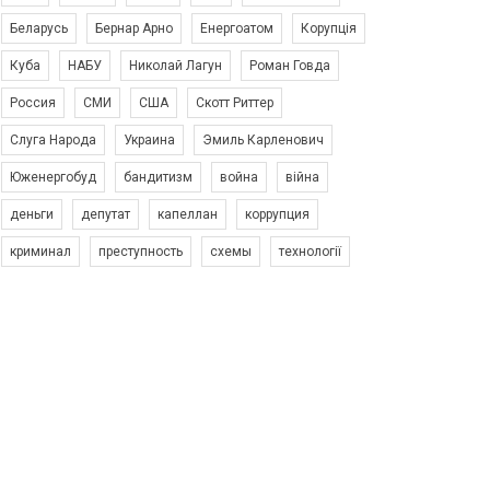
Беларусь
Бернар Арно
Енергоатом
Корупція
Куба
НАБУ
Николай Лагун
Роман Говда
Россия
СМИ
США
Скотт Риттер
Слуга Народа
Украина
Эмиль Карленович
Юженергобуд
бандитизм
война
війна
деньги
депутат
капеллан
коррупция
криминал
преступность
схемы
технології