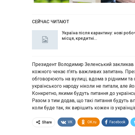
СЕЙЧАС ЧИТАЮТ
Україна після карантину: нові робо
місця, кредитні…
Президент Володимир Зеленський закликав л
кожного чекає п’ять важливих запитань. През
обговорюють на вулиці, вдома з рідними та 
українського народу ніколи не питали, але й
Конкретно, якими будуть питання до українс
Разом з тим додав, що такі питання будуть вп
коли буде так, як вирішить кожен із українці
VK
OK.ru
Facebook
Share