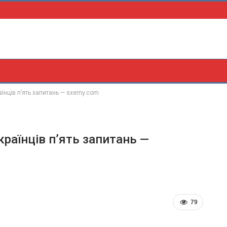
їнців п’ять запитань — sxemy.com
країнців п’ять запитань —
79