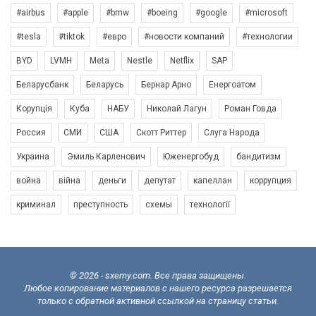
#airbus
#apple
#bmw
#boeing
#google
#microsoft
#tesla
#tiktok
#евро
#новости компаний
#технологии
BYD
LVMH
Meta
Nestle
Netflix
SAP
Беларусбанк
Беларусь
Бернар Арно
Енергоатом
Корупція
Куба
НАБУ
Николай Лагун
Роман Говда
Россия
СМИ
США
Скотт Риттер
Слуга Народа
Украина
Эмиль Карленович
Юженергобуд
бандитизм
война
війна
деньги
депутат
капеллан
коррупция
криминал
преступность
схемы
технології
© 2026 - sxemy.com. Все права защищены.
Любое копирование материалов с нашего ресурса разрешается
только с обратной активной ссылкой на страницу статьи.