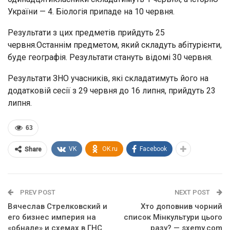
України — 4. Біологія припаде на 10 червня.
Результати з цих предметів прийдуть 25
червня.Останнім предметом, який складуть абітурієнти,
буде географія. Результати стануть відомі 30 червня.
Результати ЗНО учасників, які складатимуть його на
додатковій сесії з 29 червня до 16 липня, прийдуть 23
липня.
63
VK
OK.ru
Facebook
Share
PREV POST
NEXT POST
Вячеслав Стрелковский и
Хто доповнив чорний
его бизнес империя на
список Мінкультури цього
«обнале» и схемах в ГНС
разу? — sxemy.com