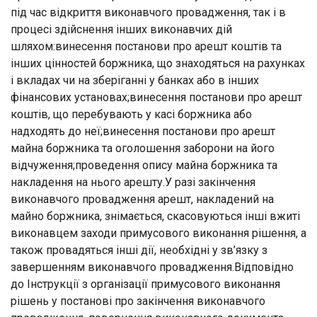
під час відкриття виконавчого провадження, так і в
процесі здійснення інших виконавчих дій
шляхом:винесення постанови про арешт коштів та
інших цінностей боржника, що знаходяться на рахунках
і вкладах чи на зберіганні у банках або в інших
фінансових установах;винесення постанови про арешт
коштів, що перебувають у касі боржника або
надходять до неї;винесення постанови про арешт
майна боржника та оголошення заборони на його
відчуження;проведення опису майна боржника та
накладення на нього арешту.У разі закінчення
виконавчого провадження арешт, накладений на
майно боржника, знімається, скасовуються інші вжиті
виконавцем заходи примусового виконання рішення, а
також провадяться інші дії, необхідні у зв’язку з
завершенням виконавчого провадження.Відповідно
до Інструкції з організації примусового виконання
рішень у постанові про закінчення виконавчого