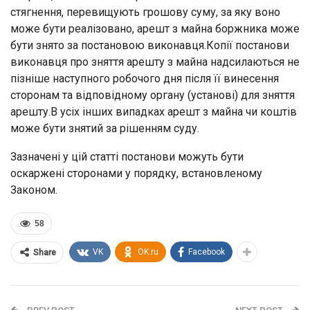
стягнення, перевищують грошову суму, за яку воно
може бути реалізовано, арешт з майна боржника може
бути знято за постановою виконавця.Копії постанови
виконавця про зняття арешту з майна надсилаються не
пізніше наступного робочого дня після її винесення
сторонам та відповідному органу (установі) для зняття
арешту.В усіх інших випадках арешт з майна чи коштів
може бути знятий за рішенням суду.
Зазначені у цій статті постанови можуть бути
оскаржені сторонами у порядку, встановленому
Законом.
58
VK
OK.ru
Facebook
Share