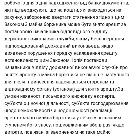
робочого дня з дня надходження від банку документів,
які підтверджують, що на кошти, які знаходяться на
рахунку, заборонено звертати стягнення згідно з цим
Законом.З майна боржника може бути знято арешт за
постановою начальника відповідного відділу
державної виконавчої служби, якому безпосередньо
підпорядкований державний виконавець, якщо
виявлено порушення порядку накладення арешту,
встановленого цим Законом.Копія постанови
начальника відділу державної виконавчої служби про
зняття арешту з майна боржника не пізніше наступного
дня після її винесення надсилається сторонам та
відповідному органу (установі) для зняття арешту.За
умови наявності письмового висновку експерта,
суб’єкта оціночної діяльності, суб’єкта господарювання
щодо неможливості чи недоцільності реалізації
арештованого майна боржника у зв’язку зі значним
ступенем його зносу, пошкодженням або в разі якщо
витрати, пов’язані зі зверненням на таке майно