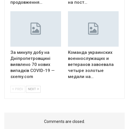
продовження…
на пост…
За минулу добу на
Команда украинских
Дніпропетровщині
военнослужащих и
виявлено 70 нових
ветеранов завоевала
випадків COVID-19 —
четыре золотые
sxemy.com
медали на…
PREV
NEXT
Comments are closed.