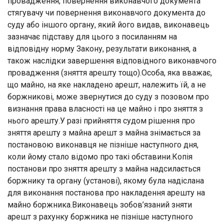
провадження, повернення виконавчого документа
стягувачу чи повернення виконавчого документа до
суду або іншого органу, який його видав, виконавець
зазначає підставу для цього з посиланням на
відповідну норму Закону, результати виконання, а
також наслідки завершення відповідного виконавчого
провадження (зняття арешту тощо).Особа, яка вважає,
що майно, на яке накладено арешт, належить їй, а не
боржникові, може звернутися до суду з позовом про
визнання права власності на це майно і про зняття з
нього арешту.У разі прийняття судом рішення про
зняття арешту з майна арешт з майна знімається за
постановою виконавця не пізніше наступного дня,
коли йому стало відомо про такі обставини.Копія
постанови про зняття арешту з майна надсилається
боржнику та органу (установі), якому була надіслана
для виконання постанова про накладення арешту на
майно боржника.Виконавець зобов’язаний зняти
арешт з рахунку боржника не пізніше наступного