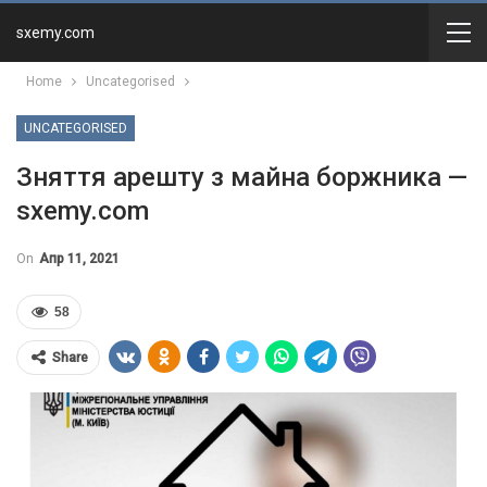
sxemy.com
Home
Uncategorised
UNCATEGORISED
Зняття арешту з майна боржника —
sxemy.com
On
Апр 11, 2021
58
Share