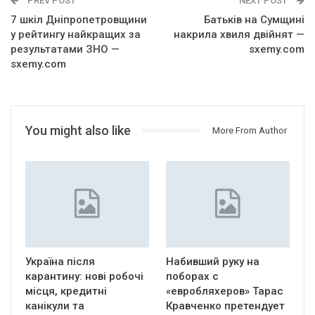
PREV POST
NEXT POST
7 шкіл Дніпропетровщини
Батьків на Сумщині
у рейтингу найкращих за
накрила хвиля двійнят —
результатами ЗНО —
sxemy.com
sxemy.com
You might also like
More From Author
Україна після
Набивший руку на
карантину: нові робочі
поборах с
місця, кредитні
«евробляхеров» Тарас
канікули та
Кравченко претендует