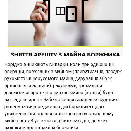
Нерідко виникають випадки, коли при здійсненні
операцій, пов’язаних з майном (приватизація, продаж
рухомого чи нерухомого майна, дарування або ж
прийняття спадщини), рахунками, громадяни
дізнаються про те, що на їхнє майно (кошти) було
накладено арешт.Забезпечення виконання судових
рішень та випередження дій боржника щодо
уникнення звернення стягнення на належне йому
майно потребує вжиття дієвих заходів, до яких
належить арешт майна боржника.