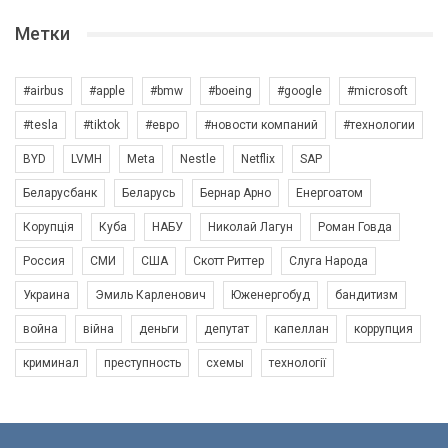
Метки
#airbus
#apple
#bmw
#boeing
#google
#microsoft
#tesla
#tiktok
#евро
#новости компаний
#технологии
BYD
LVMH
Meta
Nestle
Netflix
SAP
Беларусбанк
Беларусь
Бернар Арно
Енергоатом
Корупція
Куба
НАБУ
Николай Лагун
Роман Говда
Россия
СМИ
США
Скотт Риттер
Слуга Народа
Украина
Эмиль Карленович
Юженергобуд
бандитизм
война
війна
деньги
депутат
капеллан
коррупция
криминал
преступность
схемы
технології