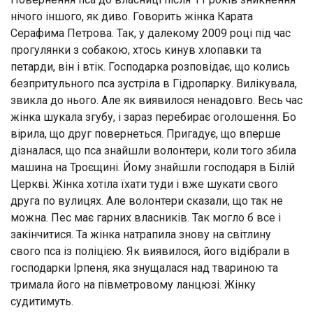
нічого іншого, як диво. Говорить жінка Карата
Серафима Петрова. Так, у далекому 2009 році під час
прогулянки з собакою, хтось кинув хлопавки та
петарди, він і втік. Господарка розповідає, що колись
безпритульного пса зустріла в Гідропарку. Вилікувала,
звикла до нього. Але як виявилося ненадовго. Весь час
жінка шукала згубу, і зараз перебирає оголошення. Бо
вірила, що друг повернеться. Пригадує, що вперше
дізналася, що пса знайшли волонтери, коли того збила
машина на Троєщині. Йому знайшли господаря в Білій
Церкві. Жінка хотіла їхати туди і вже шукати свого
друга по вулицях. Але волонтери сказали, що так не
можна. Пес має гарних власників. Так могло б все і
закінчитися. Та жінка натрапила знову на світлину
свого пса із поліцією. Як виявилося, його відібрали в
господарки Ірпеня, яка знущалася над твариною та
тримала його на півметровому ланцюзі. Жінку
судитимуть.