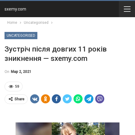
sxemy.com
Home
Uncategorised
UNCATEGORISED
Зустріч після довгих 11 років
зникнення — sxemy.com
On
Мар 2, 2021
59
Share