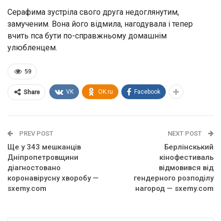
Серафима зустріла свого друга недоглянутим,
замученим. Вона його відмила, нагодувала і тепер
вчить пса бути по-справжньому домашнім
улюбленцем.
59
VK
OK.ru
Facebook
Share
PREV POST
NEXT POST
Ще у 343 мешканців
Берлінскький
Дніпропетровщини
кінофестиваль
діагностовано
відмовився від
коронавірусну хворобу —
гендерного розподілу
sxemy.com
нагород — sxemy.com