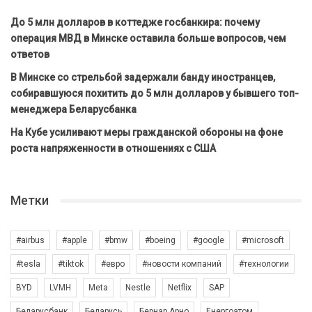
До 5 млн долларов в коттедже госбанкира: почему
операция МВД в Минске оставила больше вопросов, чем
ответов
В Минске со стрельбой задержали банду иностранцев,
собиравшуюся похитить до 5 млн долларов у бывшего топ-
менеджера Беларусбанка
На Кубе усиливают меры гражданской обороны на фоне
роста напряженности в отношениях с США
Метки
#airbus
#apple
#bmw
#boeing
#google
#microsoft
#tesla
#tiktok
#евро
#новости компаний
#технологии
BYD
LVMH
Meta
Nestle
Netflix
SAP
Беларусбанк
Беларусь
Бернар Арно
Енергоатом