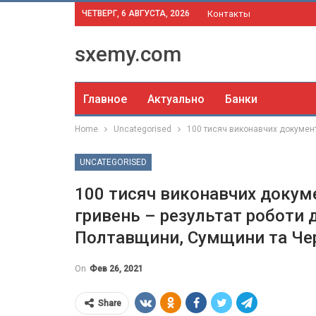
ЧЕТВЕРГ, 6 АВГУСТА, 2026
Контакты
sxemy.com
Главное
Актуально
Банки
Home
Uncategorised
100 тисяч виконавчих документ
UNCATEGORISED
100 тисяч виконавчих докуме
гривень – результат роботи
Полтавщини, Сумщини та Чер
On
Фев 26, 2021
Share