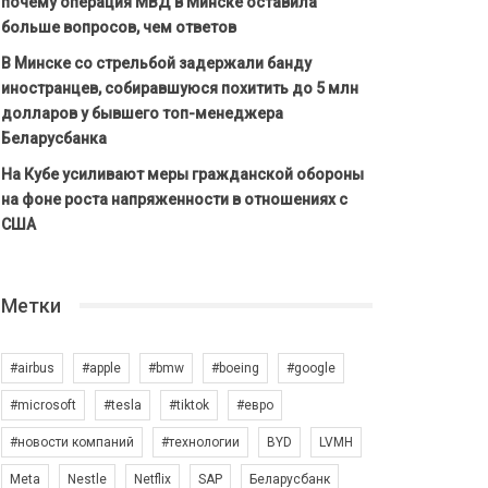
почему операция МВД в Минске оставила
больше вопросов, чем ответов
В Минске со стрельбой задержали банду
иностранцев, собиравшуюся похитить до 5 млн
долларов у бывшего топ-менеджера
Беларусбанка
На Кубе усиливают меры гражданской обороны
на фоне роста напряженности в отношениях с
США
Метки
#airbus
#apple
#bmw
#boeing
#google
#microsoft
#tesla
#tiktok
#евро
#новости компаний
#технологии
BYD
LVMH
Meta
Nestle
Netflix
SAP
Беларусбанк