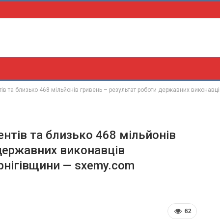
ів та близько 468 мільйонів гривень – результат роботи державних виконав
нтів та близько 468 мільйонів
 державних виконавців
нігівщини — sxemy.com
62