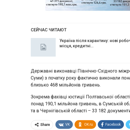
СЕЙЧАС ЧИТАЮТ
Україна після карантину: нові робо
місця, кредитні…
Державні виконавці Північно-Східного міжре
Суми) з початку року фактично виконали пон
близько 468 мільйонів гривень.
Зокрема фахівці юстиції Полтавської област
понад 190,1 мільйона гривень, в Сумській об
та в Чернігівській області – 33 182 документ
VK
OK.ru
Facebook
Share