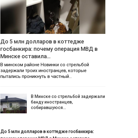
До 5 млн долларов в коттедже
госбанкира: почему операция МВД в
Минске оставила…
В минском районе Новинки со стрельбой
задержали троих иностранцев, которые
пытались проникнуть в частный…
В Минске со стрельбой задержали
банду иностранцев,
собиравшуюся…
До 5 млн долларов в коттедже госбанкира: