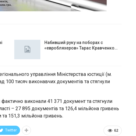
чі
Набивший руку на поборах с
«евробляхеров» Тарас Кравченко…
гіонального управління Міністерства юстиції (м.
ад 100 тисяч виконавчих документів та стягнули
і фактично виконали 41 371 документ та стягнули
ласті – 27 895 документів та 126,4 мільйона гривень
и та 151,3 мільйона гривень.
Twitter
62