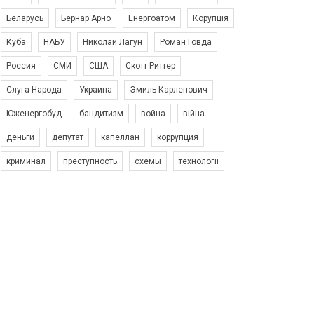
Беларусь
Бернар Арно
Енергоатом
Корупція
Куба
НАБУ
Николай Лагун
Роман Говда
Россия
СМИ
США
Скотт Риттер
Слуга Народа
Украина
Эмиль Карленович
Юженергобуд
бандитизм
война
війна
деньги
депутат
капеллан
коррупция
криминал
преступность
схемы
технології