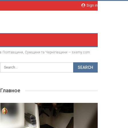
Sign in
ців Полтавщини, Сумщини та Чернігівщини — sxemy.com
Главное