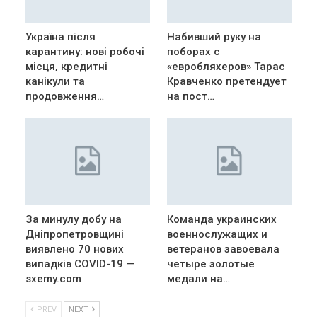
Україна після
Набивший руку на
карантину: нові робочі
поборах с
місця, кредитні
«евробляхеров» Тарас
канікули та
Кравченко претендует
продовження…
на пост…
За минулу добу на
Команда украинских
Дніпропетровщині
военнослужащих и
виявлено 70 нових
ветеранов завоевала
випадків COVID-19 —
четыре золотые
sxemy.com
медали на…
PREV
NEXT