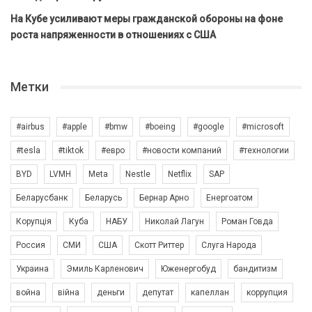
На Кубе усиливают меры гражданской обороны на фоне
роста напряженности в отношениях с США
Метки
#airbus
#apple
#bmw
#boeing
#google
#microsoft
#tesla
#tiktok
#евро
#новости компаний
#технологии
BYD
LVMH
Meta
Nestle
Netflix
SAP
Беларусбанк
Беларусь
Бернар Арно
Енергоатом
Корупція
Куба
НАБУ
Николай Лагун
Роман Говда
Россия
СМИ
США
Скотт Риттер
Слуга Народа
Украина
Эмиль Карленович
Юженергобуд
бандитизм
война
війна
деньги
депутат
капеллан
коррупция