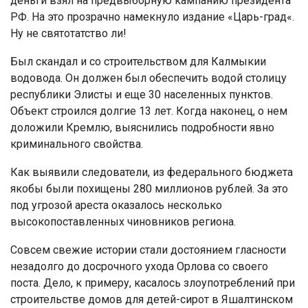
деньги взял на предвыборную кампанию президента
РФ. На это прозрачно намекнуло издание «Царь-град«.
Ну не святотатство ли!
Был скандал и со строительством для Калмыкии
водовода. Он должен был обеспечить водой столицу
республики Элисты и еще 30 населенных пунктов.
Объект строился долгие 13 лет. Когда наконец, о нем
доложили Кремлю, выяснились подробности явно
криминального свойства.
Как выявили следователи, из федерального бюджета
якобы были похищены 280 миллионов рублей. За это
под угрозой ареста оказалось несколько
высокопоставленных чиновников региона.
Совсем свежие истории стали достоянием гласности
незадолго до досрочного ухода Орлова со своего
поста. Дело, к примеру, касалось злоупотреблений при
строительстве домов для детей-сирот в Яшалтинском