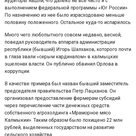
Аудиторы нашли, что далеко не все чисто и с
выполнением федеральной программы «Юг России».
По назначению из нее было израсходовано меньше
половину положенного. Остальное куда-то испарилось.
Много чего любопытного совсем недавно, весной,
поведал руководитель аппарата администрации
республики (бывший) Игорь Шалхаков, которого почти
в глаза звали «серым кардиналом» в калмыцких
эшелонах власти. Он публично обвинил Орлова в
коррупции.
В качестве примера был назван бывший заместитель
председателя правительства Петр Лацканов. Он
организовал предоставление фермерам субсидий
через перечисление части денежных средств
собственного агрохолдинга «Мраморное мясо
Калмыкии». Таким образом было похищено 22 млн
рублей, выделенных государством на развитие
сельского хозяйства.