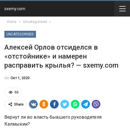
sxemy.com
Home
Uncategorised
UNCATEGORISED
Алексей Орлов отсиделся в
«отстойнике» и намерен
расправить крылья? — sxemy.com
On
Окт 1, 2020
68
Share
Вернут ли во власть бывшего руководителя
Калмыкии?