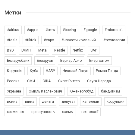
Метки
#airbus
#apple
#bmw
#boeing
#google
#microsoft
#tesla
#tiktok
#евро
#новости компаний
#технологии
BYD
LVMH
Meta
Nestle
Netflix
SAP
Беларусбанк
Беларусь
Бернар Арно
Енергоатом
Корупція
Куба
НАБУ
Николай Лагун
Роман Говда
Россия
СМИ
США
Скотт Риттер
Слуга Народа
Украина
Эмиль Карленович
Юженергобуд
бандитизм
война
війна
деньги
депутат
капеллан
коррупция
криминал
преступность
схемы
технології