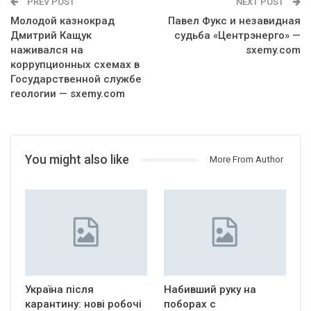
PREV POST
NEXT POST
Молодой казнокрад
Павел Фукс и незавидная
Дмитрий Кащук
судьба «Центрэнерго» —
наживался на
sxemy.com
коррупционных схемах в
Государственной службе
геологии — sxemy.com
You might also like
More From Author
Україна після
Набивший руку на
карантину: нові робочі
поборах с