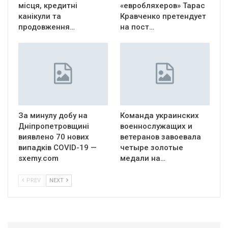
місця, кредитні
«евробляхеров» Тарас
канікули та
Кравченко претендует
продовження…
на пост…
За минулу добу на
Команда украинских
Дніпропетровщині
военнослужащих и
виявлено 70 нових
ветеранов завоевала
випадків COVID-19 —
четыре золотые
sxemy.com
медали на…
PREV
NEXT