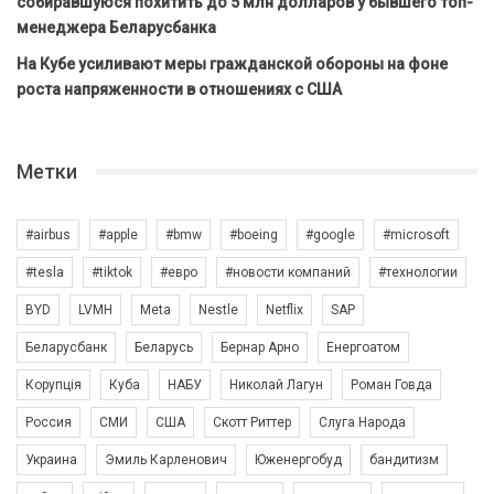
собиравшуюся похитить до 5 млн долларов у бывшего топ-
менеджера Беларусбанка
На Кубе усиливают меры гражданской обороны на фоне
роста напряженности в отношениях с США
Метки
#airbus
#apple
#bmw
#boeing
#google
#microsoft
#tesla
#tiktok
#евро
#новости компаний
#технологии
BYD
LVMH
Meta
Nestle
Netflix
SAP
Беларусбанк
Беларусь
Бернар Арно
Енергоатом
Корупція
Куба
НАБУ
Николай Лагун
Роман Говда
Россия
СМИ
США
Скотт Риттер
Слуга Народа
Украина
Эмиль Карленович
Юженергобуд
бандитизм