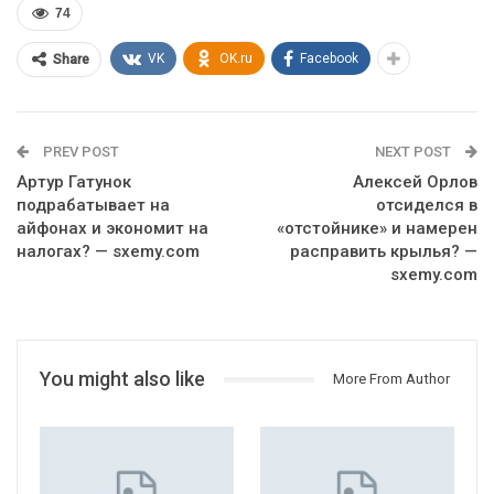
74
VK
OK.ru
Facebook
Share
PREV POST
NEXT POST
Артур Гатунок
Алексей Орлов
подрабатывает на
отсиделся в
айфонах и экономит на
«отстойнике» и намерен
налогах? — sxemy.com
расправить крылья? —
sxemy.com
You might also like
More From Author