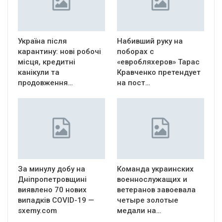
Україна після
Набивший руку на
карантину: нові робочі
поборах с
місця, кредитні
«евробляхеров» Тарас
канікули та
Кравченко претендует
продовження…
на пост…
За минулу добу на
Команда украинских
Дніпропетровщині
военнослужащих и
виявлено 70 нових
ветеранов завоевала
випадків COVID-19 —
четыре золотые
sxemy.com
медали на…