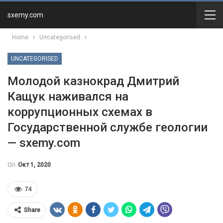
sxemy.com
Home
Uncategorised
UNCATEGORISED
Молодой казнокрад Дмитрий
Кащук наживался на
коррупционных схемах в
Государственной службе геологии
— sxemy.com
On
Окт 1, 2020
74
Share