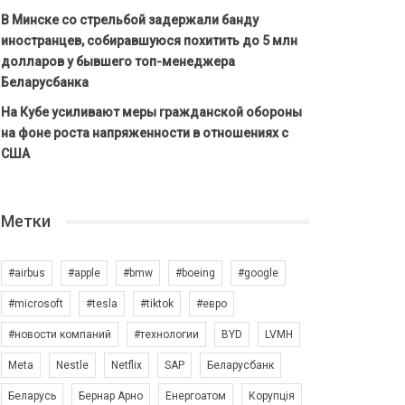
В Минске со стрельбой задержали банду
иностранцев, собиравшуюся похитить до 5 млн
долларов у бывшего топ-менеджера
Беларусбанка
На Кубе усиливают меры гражданской обороны
на фоне роста напряженности в отношениях с
США
Метки
#airbus
#apple
#bmw
#boeing
#google
#microsoft
#tesla
#tiktok
#евро
#новости компаний
#технологии
BYD
LVMH
Meta
Nestle
Netflix
SAP
Беларусбанк
Беларусь
Бернар Арно
Енергоатом
Корупція