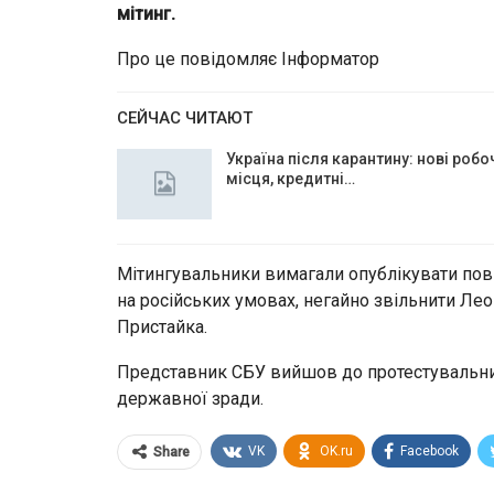
мітинг.
Про це повідомляє Інформатор
СЕЙЧАС ЧИТАЮТ
Україна після карантину: нові робо
місця, кредитні…
Мітингувальники вимагали опублікувати повни
на російських умовах, негайно звільнити Ле
Пристайка.
Представник СБУ вийшов до протестувальник
державної зради.
VK
OK.ru
Facebook
Share