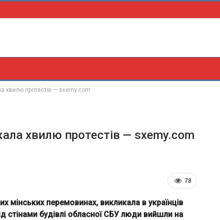
а хвилю протестів — sxemy.com
ала хвилю протестів — sxemy.com
78
х мінських перемовинах, викликала в українців
під стінами будівлі обласної СБУ люди вийшли на