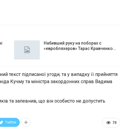
чі
Набивший руку на поборах с
«евробляхеров» Тарас Кравченко…
й текст підписаної угоди, та у випадку її прийняття
оніда Кучму та міністра закордонних справ Вадима
ів та запевнив, що він особисто не допустить
Twitter
78