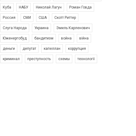
Куба
НАБУ
Николай Лагун
Роман Говда
Россия
СМИ
США
Скотт Риттер
Слуга Народа
Украина
Эмиль Карленович
Юженергобуд
бандитизм
война
війна
деньги
депутат
капеллан
коррупция
криминал
преступность
схемы
технології