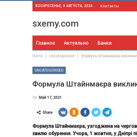
ВОСКРЕСЕНЬЕ, 9 АВГУСТА, 2026
Контакты
sxemy.com
Главное
Актуально
Банки
Home
Uncategorised
Формула Штайнмаєра викликал
UNCATEGORISED
Формула Штайнмаєра виклик
On
Май 17, 2021
Share
Формула Штайнмаєра, узгоджена на чергови
хвилю обурення. Учора, 1 жовтня, у Дніпрі 