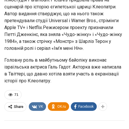
сценарій про історію єгипетської цариці Клеопатри.
Автор видання стверджує, що на нього також
претендували студії Universal і Warner Bros., стрімінги
Apple TV+ і Netflix.Режисером проекту призначили
Петті Дженкінс, яка зняла «Чудо-жінку» і «Чудо-жінку
1984», а також стрічку «Монстр» з Шарліз Терон у
головній ролі і серіал «Ім’я мені Ніч».
Головну роль в майбутньому байопіку виконає
ізраїльська актриса Галь Гадот. Акторка вже написала
в Твіттері, що давно хотіла взяти участь в екранізації
історії про Клеопатру.
71
VK
OK.ru
Facebook
Share