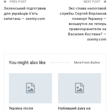
PREV POST
NEXT POST
Зеленський підготував
Экс-глава налоговой
для українців п’ять
службы Сергей Верланов
запитань — sxemy.com
покинул Украину —
возьмутся ли теперь
правоохранители за
Василия Костюка? —
sxemy.com
You might also like
More From Author
Україна після
Набивший руку на