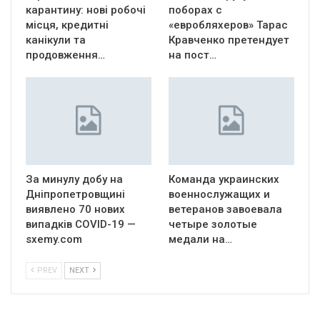
карантину: нові робочі
поборах с
місця, кредитні
«евробляхеров» Тарас
канікули та
Кравченко претендует
продовження…
на пост…
За минулу добу на
Команда украинских
Дніпропетровщині
военнослужащих и
виявлено 70 нових
ветеранов завоевала
випадків COVID-19 —
четыре золотые
sxemy.com
медали на…
PREV
NEXT