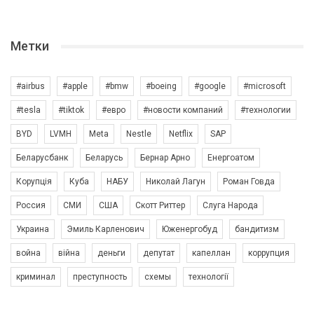
Метки
#airbus
#apple
#bmw
#boeing
#google
#microsoft
#tesla
#tiktok
#евро
#новости компаний
#технологии
BYD
LVMH
Meta
Nestle
Netflix
SAP
Беларусбанк
Беларусь
Бернар Арно
Енергоатом
Корупція
Куба
НАБУ
Николай Лагун
Роман Говда
Россия
СМИ
США
Скотт Риттер
Слуга Народа
Украина
Эмиль Карленович
Юженергобуд
бандитизм
война
війна
деньги
депутат
капеллан
коррупция
криминал
преступность
схемы
технології