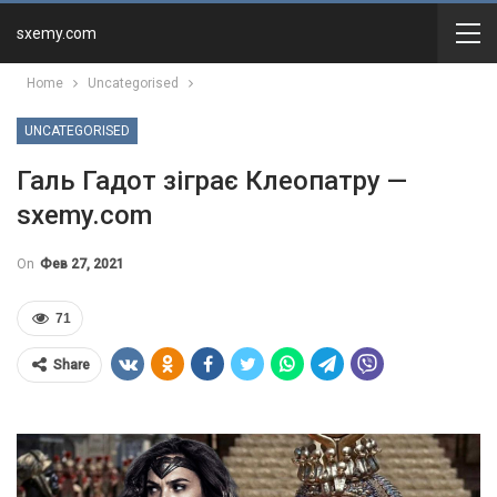
sxemy.com
Home
Uncategorised
UNCATEGORISED
Галь Гадот зіграє Клеопатру —
sxemy.com
On
Фев 27, 2021
71
Share