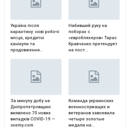
Україна після
Набивший руку на
карантину: нові робочі
поборах с
місця, кредитні
«евробляхеров» Тарас
канікули та
Кравченко претендует
продовження…
на пост…
За минулу добу на
Команда украинских
Дніпропетровщині
военнослужащих и
виявлено 70 нових
ветеранов завоевала
випадків COVID-19 —
четыре золотые
sxemy.com
медали на…