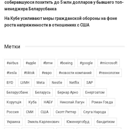
собиравшуюся похитить до 5 млн долларов у бывшего топ-
менеджера Беларусбанка
На Кубе усиливают меры гражданской обороны на фоне
роста напряженности в отношениях с США
Метки
#airbus
#apple
#bmw
#boeing
#google
#microsoft
#tesla
#tiktok
#евро
#новости компаний
#технологии
BYD
LVMH
Meta
Nestle
Netflix
SAP
Беларусбанк
Беларусь
Бернар Арно
Енергоатом
Корупція
Куба
НАБУ
Николай Лагун
Роман Говда
Россия
СМИ
США
Скотт Риттер
Слуга Народа
Украина
Эмиль Карленович
Юженергобуд
бандитизм