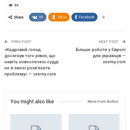
84
VK
OK.ru
Facebook
Share
PREV POST
NEXT POST
«Кадровий голод
Більше роботи у Європі
досягнув того рівня, що
для українців —
навіть новоспечені судді
sxemy.com
не в змозі розв’язати
проблему» — sxemy.com
You might also like
More From Author