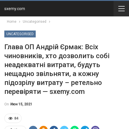
sxemy.com
Home
Uncategorised
UNCATEGORISED
Глава ОП Андрій Єрмак: Всіх
чиновників, хто дозволить собi
неадекватні витрати, будуть
нещадно звільняти, а кожну
підозрілу витрату – ретельно
перевіряти — sxemy.com
On
Июн 15, 2021
84