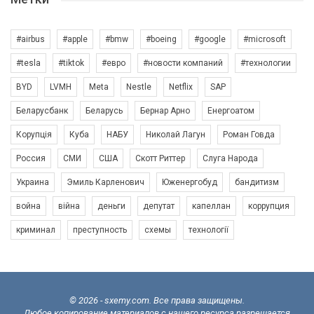
#airbus
#apple
#bmw
#boeing
#google
#microsoft
#tesla
#tiktok
#евро
#новости компаний
#технологии
BYD
LVMH
Meta
Nestle
Netflix
SAP
Беларусбанк
Беларусь
Бернар Арно
Енергоатом
Корупція
Куба
НАБУ
Николай Лагун
Роман Говда
Россия
СМИ
США
Скотт Риттер
Слуга Народа
Украина
Эмиль Карленович
Юженергобуд
бандитизм
война
війна
деньги
депутат
капеллан
коррупция
криминал
преступность
схемы
технології
© 2026 - sxemy.com. Все права защищены.
Любое копирование материалов с нашего ресурса разрешается