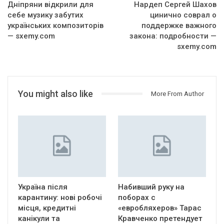
Дніпряни відкрили для
Нардеп Сергей Шахов
себе музику забутих
цинично соврал о
українських композиторів
поддержке важного
— sxemy.com
закона: подробности —
sxemy.com
You might also like
More From Author
Україна після
Набивший руку на
карантину: нові робочі
поборах с
місця, кредитні
«евробляхеров» Тарас
канікули та
Кравченко претендует