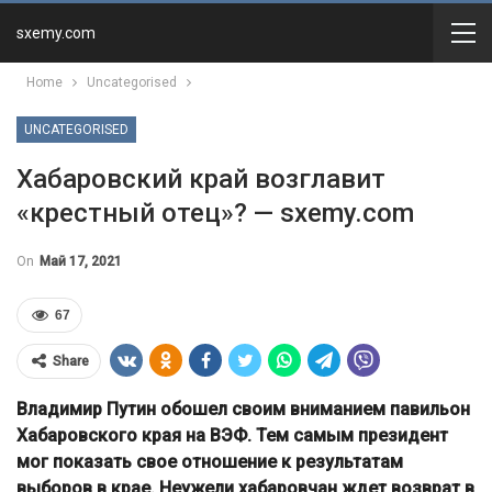
sxemy.com
Home
Uncategorised
UNCATEGORISED
Хабаровский край возглавит
«крестный отец»? — sxemy.com
On
Май 17, 2021
67
Share
Владимир Путин обошел своим вниманием павильон
Хабаровского края на ВЭФ. Тем самым президент
мог показать свое отношение к результатам
выборов в крае. Неужели хабаровчан ждет возврат в