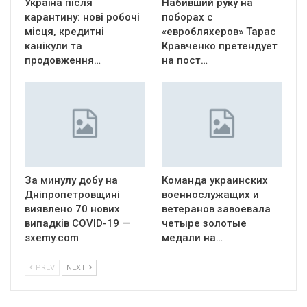
Україна після
Набивший руку на
карантину: нові робочі
поборах с
місця, кредитні
«евробляхеров» Тарас
канікули та
Кравченко претендует
продовження…
на пост…
За минулу добу на
Команда украинских
Дніпропетровщині
военнослужащих и
виявлено 70 нових
ветеранов завоевала
випадків COVID-19 —
четыре золотые
sxemy.com
медали на…
PREV
NEXT