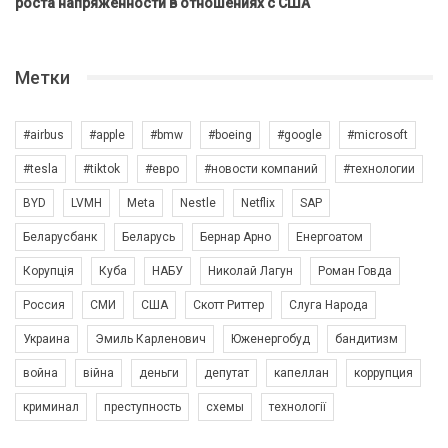
роста напряженности в отношениях с США
Метки
#airbus
#apple
#bmw
#boeing
#google
#microsoft
#tesla
#tiktok
#евро
#новости компаний
#технологии
BYD
LVMH
Meta
Nestle
Netflix
SAP
Беларусбанк
Беларусь
Бернар Арно
Енергоатом
Корупція
Куба
НАБУ
Николай Лагун
Роман Говда
Россия
СМИ
США
Скотт Риттер
Слуга Народа
Украина
Эмиль Карленович
Юженергобуд
бандитизм
война
війна
деньги
депутат
капеллан
коррупция
криминал
преступность
схемы
технології