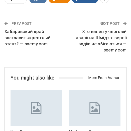
PREV POST
NEXT POST
Хабаровский край
Хто винен у черговій
возглавит «крестный
аварії на Шмідта: версії
отец»? — sxemy.com
водіїв не збігаються —
sxemy.com
You might also like
More From Author