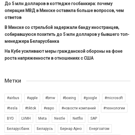
До 5 млн долларов в коттедже госбанкира: почему
операция МВД в Минске оставила больше вопросов, чем
ответов
В Минске со стрельбой задержали банду иностранцев,
собиравшуюся похитить до 5 млн долларов у бывшего топ-
менеджера Беларусбанка
На Кубе усиливают меры гражданской обороны на фоне
роста напряженности в отношениях с США
Метки
#airbus
#apple
#bmw
#boeing
#google
#microsoft
#tesla
#tiktok
#евро
#новости компаний
#технологии
BYD
LVMH
Meta
Nestle
Netflix
SAP
Беларусбанк
Беларусь
Бернар Арно
Енергоатом