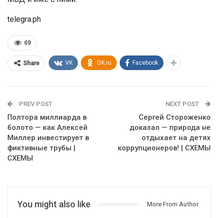
telegra.ph
69
VK
OK.ru
Facebook
Share
PREV POST
NEXT POST
Полтора миллиарда в
Сергей Стороженко
болото — как Алексей
доказал — природа не
Миллер инвестирует в
отдыхает на детях
фиктивные трубы |
коррупционеров! | СХЕМЫ
СХЕМЫ
You might also like
More From Author