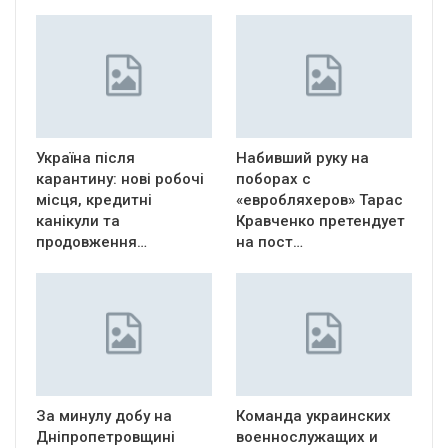
Україна після
Набивший руку на
карантину: нові робочі
поборах с
місця, кредитні
«евробляхеров» Тарас
канікули та
Кравченко претендует
продовження…
на пост…
За минулу добу на
Команда украинских
Дніпропетровщині
военнослужащих и