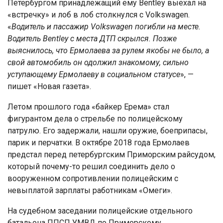
Петербургом принадлежащий ему Bentley выехал на
«встречку» и лоб в лоб столкнулся с Volkswagen.
«
Водитель и пассажир Volkswagen погибли на месте.
Водитель Bentley с места ДТП скрылся. Позже
выяснилось, что Ермолаева за рулем якобы не было, а
свой автомобиль он одолжил знакомому, сильно
уступающему Ермолаеву в социальном статусе
», —
пишет «Новая газета».
Летом прошлого года «байкер Ерема» стал
фигурантом дела о стрельбе по полицейскому
патрулю. Его задержали, нашли оружие, боеприпасы,
парик и перчатки. В октябре 2018 года Ермолаев
предстал перед петербургским Приморским райсудом,
который почему-то решил соединить дело о
вооруженном сопротивлении полицейским с
невыплатой зарплаты работникам «Омеги».
На судебном заседании полицейские отдельного
батальона ППСП УМВД по Приморскому