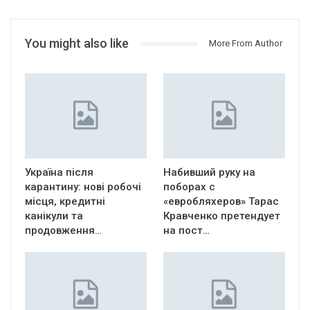
You might also like
More From Author
Україна після
Набивший руку на
карантину: нові робочі
поборах с
місця, кредитні
«евробляхеров» Тарас
канікули та
Кравченко претендует
продовження…
на пост…