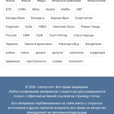
#tesla
#tiktok
#евро
#новости компаний
#технологии
BYD
LVMH
Meta
Nestle
Netflix
SAP
Беларусбанк
Беларусь
Бернар Арно
Енергоатом
Корупція
Куба
НАБУ
Николай Лагун
Роман Говда
Россия
СМИ
США
Скотт Риттер
Слуга Народа
Украина
Эмиль Карленович
Юженергобуд
бандитизм
война
війна
деньги
депутат
капеллан
коррупция
криминал
преступность
схемы
технології
© 2026 - sxemy.com. Все права защищены.
Любое копирование материалов с нашего ресурса разрешается
только с обратной активной ссылкой на страницу статьи.
Все материалы опубликованные на сайте взяты с открытых
источников и других порталов интернета, все права на авторство
принадлежат их законным владельцам.