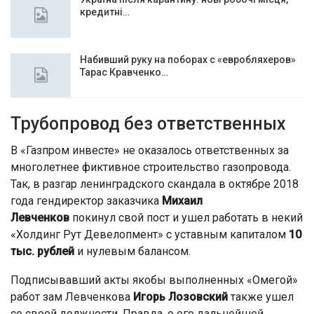
кредитні…
Набивший руку на поборах с «евробляхеров»
Тарас Кравченко…
Трубопровод без ответственных
В «Газпром инвесте» не оказалось ответственных за
многолетнее фиктивное строительство газопровода.
Так, в разгар ленинградского скандала в октябре 2018
года гендиректор заказчика
Михаил
Левченков
покинул свой пост и ушел работать в некий
«Холдинг Рут Девелопмент» с уставным капиталом
10
тыс. рублей
и нулевым балансом.
Подписывавший акты якобы выполненных «Омегой»
работ зам Левченкова
Игорь Лозовский
также ушел
со своей должности. Правда, о его дальнейшей