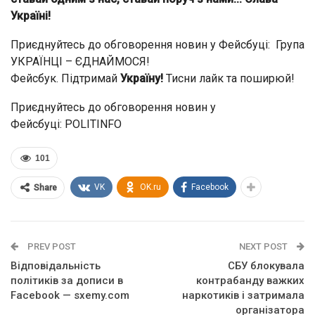
Україні!
Приєднуйтесь до обговорення новин у Фейсбуці: Група
УКРАЇНЦІ – ЄДНАЙМОСЯ!
Фейсбук. Підтримай
Україну!
Тисни лайк та поширюй!
Приєднуйтесь до обговорення новин у
Фейсбуці: POLITINFO
101
VK
OK.ru
Facebook
Share
PREV POST
NEXT POST
Відповідальність
СБУ блокувала
політиків за дописи в
контрабанду важких
Facebook — sxemy.com
наркотиків і затримала
організатора