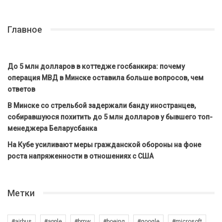
Главное
До 5 млн долларов в коттедже госбанкира: почему
операция МВД в Минске оставила больше вопросов, чем
ответов
В Минске со стрельбой задержали банду иностранцев,
собиравшуюся похитить до 5 млн долларов у бывшего топ-
менеджера Беларусбанка
На Кубе усиливают меры гражданской обороны на фоне
роста напряженности в отношениях с США
Метки
#airbus
#apple
#bmw
#boeing
#google
#microsoft