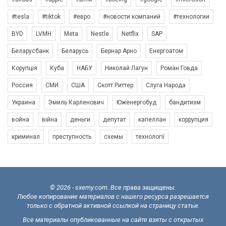
#tesla
#tiktok
#евро
#новости компаний
#технологии
BYD
LVMH
Meta
Nestle
Netflix
SAP
Беларусбанк
Беларусь
Бернар Арно
Енергоатом
Корупція
Куба
НАБУ
Николай Лагун
Роман Говда
Россия
СМИ
США
Скотт Риттер
Слуга Народа
Украина
Эмиль Карленович
Юженергобуд
бандитизм
война
війна
деньги
депутат
капеллан
коррупция
криминал
преступность
схемы
технології
© 2026 - sxemy.com. Все права защищены.
Любое копирование материалов с нашего ресурса разрешается
только с обратной активной ссылкой на страницу статьи.
Все материалы опубликованные на сайте взяты с открытых