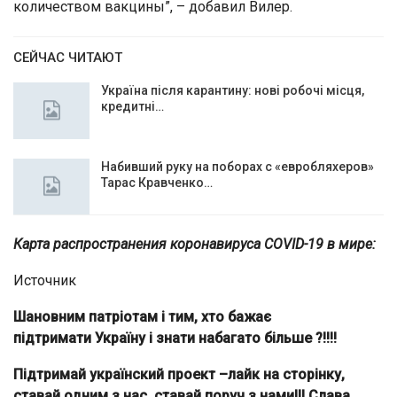
количеством вакцины”, – добавил Вилер.
СЕЙЧАС ЧИТАЮТ
Україна після карантину: нові робочі місця,
кредитні…
Набивший руку на поборах с «евробляхеров»
Тарас Кравченко…
Карта распространения коронавируса COVID-19 в мире:
Источник
Шановним патріотам і тим, хто бажає
підтримати Україну і знати набагато більше ?!!!!
Підтримай українский проект –лайк на сторінку,
ставай одним з нас, ставай поруч з нами!!! Слава