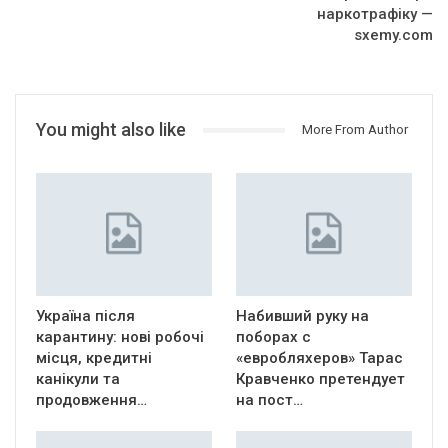
наркотрафіку —
sxemy.com
You might also like
More From Author
Україна після
Набивший руку на
карантину: нові робочі
поборах с
місця, кредитні
«евробляхеров» Тарас
канікули та
Кравченко претендует
продовження…
на пост…