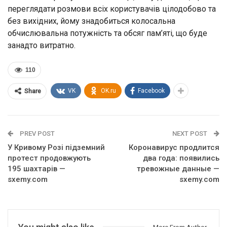
переглядати розмови всіх користувачів цілодобово та
без вихідних, йому знадобиться колосальна
обчислювальна потужність та обсяг пам’яті, що буде
занадто витратно.
110
VK
OK.ru
Facebook
Share
PREV POST
NEXT POST
У Кривому Розі підземний
Коронавирус продлится
протест продовжують
два года: появились
195 шахтарів —
тревожные данные —
sxemy.com
sxemy.com