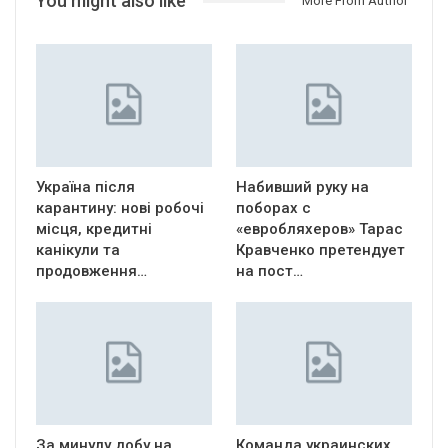
You might also like
More From Author
Україна після
Набивший руку на
карантину: нові робочі
поборах с
місця, кредитні
«евробляхеров» Тарас
канікули та
Кравченко претендует
продовження…
на пост…
За минулу добу на
Команда украинских