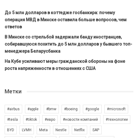
До 5 млн долларов в коттедже госбанкира: почему
операция МВД в Минске оставила больше вопросов, чем
ответов
В Минске со стрельбой задержали банду иностранцев,
собиравшуюся похитить до 5 млн долларов у бывшего топ-
менеджера Беларусбанка
На Кубе усиливают меры гражданской обороны на фоне
роста напряженности в отношениях с США
Метки
#airbus
#apple
#bmw
#boeing
#google
#microsoft
#tesla
#tiktok
#евро
#новости компаний
#технологии
BYD
LVMH
Meta
Nestle
Netflix
SAP