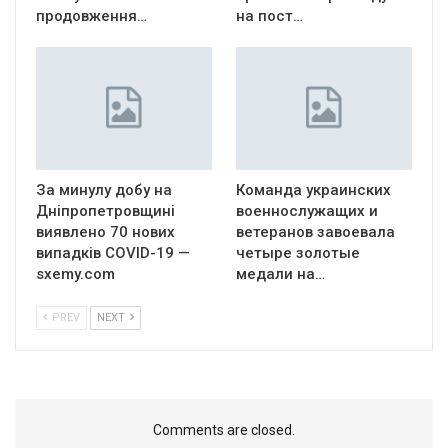
продовження…
на пост…
За минулу добу на
Команда украинских
Дніпропетровщині
военнослужащих и
виявлено 70 нових
ветеранов завоевала
випадків COVID-19 —
четыре золотые
sxemy.com
медали на…
PREV
NEXT
Comments are closed.