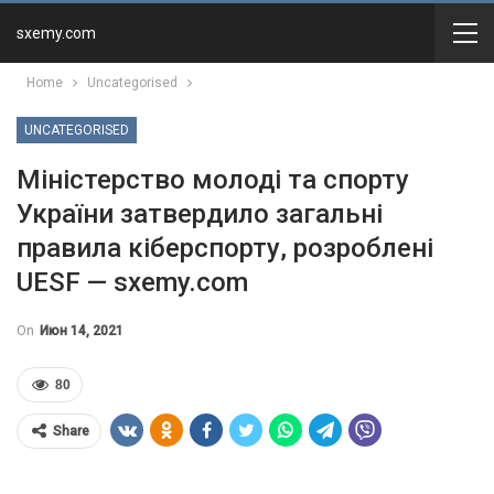
sxemy.com
Home
Uncategorised
UNCATEGORISED
Міністерство молоді та спорту
України затвердило загальні
правила кіберспорту, розроблені
UESF — sxemy.com
On
Июн 14, 2021
80
Share