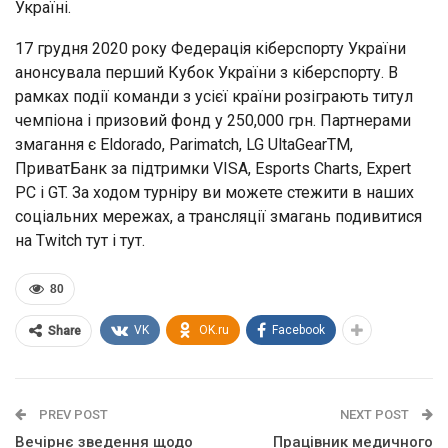
Україні.
17 грудня 2020 року Федерація кіберспорту України
анонсувала перший Кубок України з кіберспорту. В
рамках події команди з усієї країни розіграють титул
чемпіона і призовий фонд у 250,000 грн. Партнерами
змагання є Eldorado, Parimatch, LG UltaGearTM,
ПриватБанк за підтримки VISA, Esports Charts, Expert
PC і GT. За ходом турніру ви можете стежити в наших
соціальних мережах, а трансляції змагань подивитися
на Twitch тут і тут.
80
VK
OK.ru
Facebook
Share
PREV POST
NEXT POST
Вечірнє зведення щодо
Працівник медичного