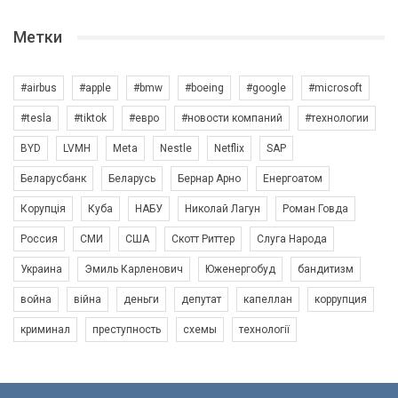
Метки
#airbus
#apple
#bmw
#boeing
#google
#microsoft
#tesla
#tiktok
#евро
#новости компаний
#технологии
BYD
LVMH
Meta
Nestle
Netflix
SAP
Беларусбанк
Беларусь
Бернар Арно
Енергоатом
Корупція
Куба
НАБУ
Николай Лагун
Роман Говда
Россия
СМИ
США
Скотт Риттер
Слуга Народа
Украина
Эмиль Карленович
Юженергобуд
бандитизм
война
війна
деньги
депутат
капеллан
коррупция
криминал
преступность
схемы
технології