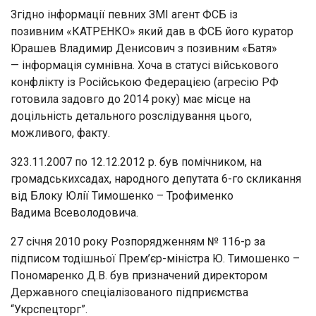
Згідно інформації певних ЗМІ агент ФСБ із
позивним «КАТРЕНКО» який дав в ФСБ його куратор
Юрашев Владимир Денисович з позивним «Батя»
— інформація сумнівна. Хоча в статусі військового
конфлікту із Російською Федерацією (агресію РФ
готовила задовго до 2014 року) має місце на
доцільність детального розслідування цього,
можливого, факту.
З23.11.2007 по 12.12.2012 р. був помічником, на
громадськихсадах, народного депутата 6-го скликання
від Блоку Юлії Тимошенко – Трофименко
Вадима Всеволодовича.
27 січня 2010 року Розпорядженням № 116-р за
підписом тодішньої Прем’єр-міністра Ю. Тимошенко –
Пономаренко Д.В. був призначений директором
Державного спеціалізованого підприємства
“Укрспецторг”.