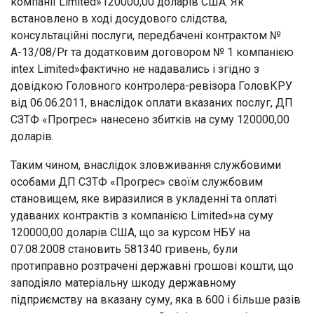
компанії Limited»120000,00 доларів США. Як
встановлено в ході досудового слідства,
консультаційні послуги, передбачені контрактом №
А-13/08/Pr та додатковим договором № 1 компанією
intex Limited»фактично не надавались і згідно з
довідкою Головного контролера-ревізора ГоловКРУ
від 06.06.2011, внаслідок оплати вказаних послуг, ДП
СЗТФ «Прогрес» нанесено збитків на суму 120000,00
доларів.
Таким чином, внаслідок зловживання службовими
особами ДП СЗТФ «Прогрес» своїм службовим
становищем, яке виразилися в укладенні та оплаті
удаваних контрактів з компанією Limited»на суму
120000,00 доларів США, що за курсом НБУ на
07.08.2008 становить 581340 гривень, були
протиправно розтрачені державні грошові кошти, що
заподіяло матеріальну шкоду державному
підприємству на вказану суму, яка в 600 і більше разів