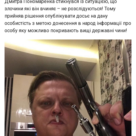
Дмитра Пономаренка стикнувся із ситуацією, що
злочини які він вчиняє – не розслідуються! Тому
прийняв рішення опублікувати досьє на дану
особистість з метою донесення в народ інформації про
особу яку можливо покривають вищі державні чини!