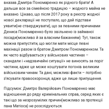
вказав Дмитра Пономаренко як рідного брата! А
дальше все за сімейною традицію – жодного майна не
вказано. Цікаво, що після 2017 року в реєстр жодної
нової декларації не поступало, що дай підстави
уявити(не стверджувати), що за певними причинами
Дениса Пономаренко було звільнено із займаної
посади(можливо й за власним бажанням). Тут, також
можна припустити, що могли мати місце певні
махінації разом із братом Дмитром Пономаренком. Та
як часто відбувається у військових частинах –
скандали і «надзвичайні ситуації» не виносять за поріг
частини, адже це може коштувати погонів великим
військовим чинам. Та дані, можливі факти – потрібно
з’ясувати правоохоронця, адже це лише припущення.
Підсумок: Дмитро Валерійович Пономаренко має
відношення до ряду кримінальних справ, серед яких є
такі що за незрозумілих причин(можливо за протекції
пана Матіоса) не розслідуються.