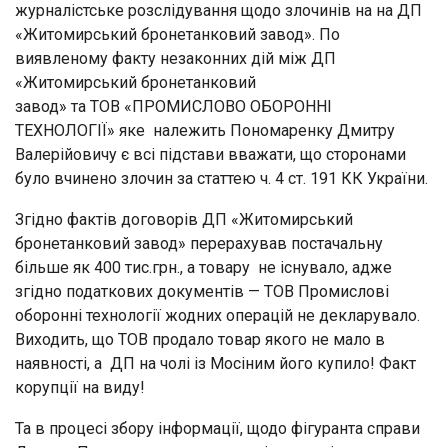
журналістське розслідування щодо злочинів на на ДП
«Житомирський бронетанковий завод». По
виявленому факту незаконних дій між ДП
«Житомирський бронетанковий
завод» та ТОВ «ПРОМИСЛОВО ОБОРОННІ
ТЕХНОЛОГІЇ» яке належить Пономаренку Дмитру
Валерійовичу є всі підстави вважати, що сторонами
було вчинено злочин за статтею ч. 4 ст. 191 КК України.
Згідно фактів договорів ДП «Житомирський
бронетанковий завод» перерахував постачальну
більше як 400 тис.грн., а товару не існувало, адже
згідно податкових документів — ТОВ Промислові
оборонні технології жодних операцій не декларувало.
Виходить, що ТОВ продало товар якого не мало в
наявності, а ДП на чолі із Мосіним його купило! Факт
корупції на виду!
Та в процесі збору інформації, щодо фігуранта справи