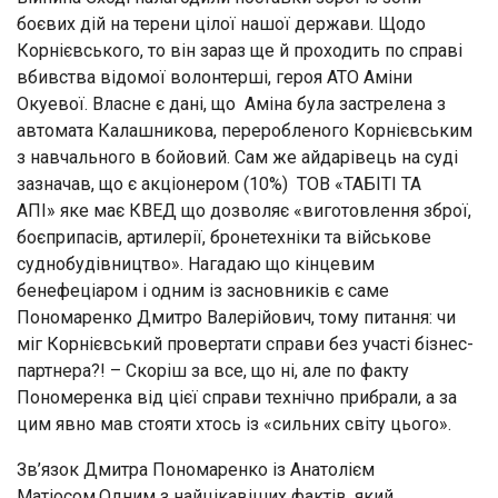
боєвих дій на терени цілої нашої держави. Щодо
Корнієвського, то він зараз ще й проходить по справі
вбивства відомої волонтерші, героя АТО Аміни
Окуевої. Власне є дані, що Аміна була застрелена з
автомата Калашникова, переробленого Корнієвським
з навчального в бойовий. Сам же айдарівець на суді
зазначав, що є акціонером (10%) ТОВ «ТАБІТІ ТА
АПІ» яке має КВЕД що дозволяє «виготовлення зброї,
боєприпасів, артилерії, бронетехніки та військове
суднобудівництво». Нагадаю що кінцевим
бенефеціаром і одним із засновників є саме
Пономаренко Дмитро Валерійович, тому питання: чи
міг Корнієвський провертати справи без участі бізнес-
партнера?! – Скоріш за все, що ні, але по факту
Пономеренка від цієї справи технічно прибрали, а за
цим явно мав стояти хтось із «сильних світу цього».
Зв’язок Дмитра Пономаренко із Анатолієм
Матіосом.Одним з найцікавіших фактів, який