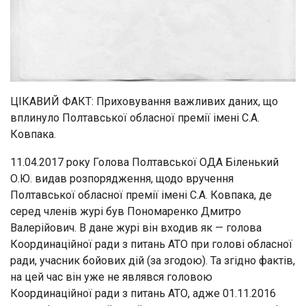
ЦІКАВИЙ ФАКТ: Приховування важливих даних, що
вплинуло Полтавської обласної премії імені С.А.
Ковпака.
11.04.2017 року Голова Полтавської ОДА Біленький
О.Ю. видав розпорядження, щодо вручення
Полтавської обласної премії імені С.А. Ковпака, де
серед членів журі був Пономаренко Дмитро
Валерійович. В дане журі він входив як — голова
Координаційної ради з питань АТО при голові обласної
ради, учасник бойових дій (за згодою). Та згідно фактів,
на цей час він уже не являвся головою
Координаційної ради з питань АТО, адже 01.11.2016