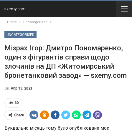
sxemy.com
Home
Uncategorised
UNCATEGORISED
Мізрах Ігор: Дмитро Пономаренко,
один з фігурантів справи щодо
злочинів на ДП «Житомирський
бронетанковий завод» — sxemy.com
On
Апр 13, 2021
60
Share
Буквально місяць тому було опубліковане моє