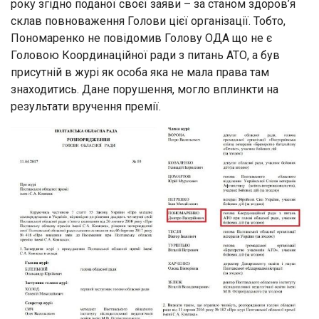
року згідно поданої своєї заяви – за станом здоров’я
склав повноваження Голови цієї організації. Тобто,
Пономаренко не повідомив Голову ОДА що не є
Головою Координаційної ради з питань АТО, а був
присутній в журі як особа яка не мала права там
знаходитись. Дане порушення, могло вплинкти на
результати вручення премії.