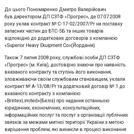
До цього Пономаренко Дмитро Валерійович
був директором ДП СЗТФ «Прогрес», де 07.07.2008
року уклав контракт № С-17-02/2007/Pr на поставку
запасних частин до БТС-5Б та інших товарів
відповідно до додаткових договорів з компанією
«Superior Heavy Ekuipment Co»(Йорданія).
Також 7 липня 2008 року, службові особи ДП СЗТФ
«Прогрес» (м. Київ), достовірно знаючи про наявність
вказаного контракту та ступінь його виконання,
зловживаючи своїм службовим становищем, уклали
контракт № А-13/08/Pr та додатковий договір № 1 до
вказаного контракту з компанією
«BrintexLimited»(Беліз) про надання останньою
юридичних, економічних, консультаційних,
інформаційних послуг та послуг з організації публічних
звязків за межами митної території України з метою
вирішення проблем, які виникли в процесі виконання