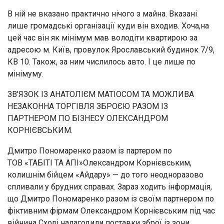
В ній не вказано практично нічого з майна. Вказані
лише громадські організації куди він входив. Хоча,на
цей час він як мінімум мав володіти квартирою за
адресою м. Київ, провулок Ярославський будинок 7/9,
КВ 10. Також, за ним числилось авто. І це лише по
мінімуму.
ЗВ’ЯЗОК ІЗ АНАТОЛІЄМ МАТІОСОМ ТА МОЖЛИВА
НЕЗАКОННА ТОРГІВЛЯ ЗБРОЄЮ РАЗОМ ІЗ
ПАРТНЕРОМ ПО БІЗНЕСУ ОЛЕКСАНДРОМ
КОРНІЄВСЬКИМ.
Дмитро Пономаренко разом із партером по
ТОВ «ТАБІТІ ТА АПІ»Олександром Корнієвським,
колишнім бійцем «Айдару» — до того неодноразово
спливали у брудних справах. Зараз ходить інформація,
що Дмитро Пономаренко разом із своїм партнером по
фіктивним фірмам Олександром Корнієвським під час
війнина Сході налагодили поставки зброї із зони