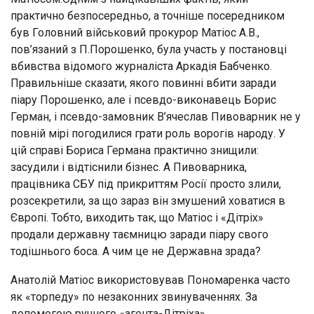
практично безпосередньо, а точніше посередником
був Головний військовий прокурор Матіос А.В.,
пов’язаний з П.Порошенко, була участь у постановці
вбивства відомого журналіста Аркадія Бабченко.
Правильніше сказати, якого повинні вбити заради
піару Порошенко, але і псевдо-виконавець Борис
Герман, і псевдо-замовник В’ячеслав Пивоварник не у
повній мірі погодилися грати роль ворогів народу. У
цій справі Бориса Германа практично знищили:
засудили і відтіснили бізнес. А Пивоварника,
працівника СБУ під прикриттям Росії просто злили,
розсекретили, за що зараз він змушений ховатися в
Європі. Тобто, виходить так, що Матіос і «Дітріх»
продали державну таємницю заради піару свого
тодішнього боса. А чим це не Державна зрада?
Анатолій Матіос використовував Пономаренка часто
як «торпеду» по незаконних звинуваченнях. За
допомогою ручного «агента-Дітріха»