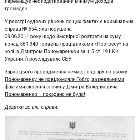
перевищує неоподаткований мінімум доходів
громадян.
У реєстрі судових рішень по цих фактах є кримінальна
справа № 654, яка порушена
09.06.2011 року щодо ймовірної розтрати на суму
понад 581 340 гривень працівниками «Прогресу» на
чолі із Дмитром Пономаренкои за ч. 5 ст. 191 КК
України. Її розслідувала СБУ.
Зараз цього провадження немає, і підозру по ньому
Пономаренку не повідомляли.
Тобто, за реальними
фактами скоєння злочину Дмитра Валерійовича
Пономаренко – покарано не було!
Додатки до цієї справи: