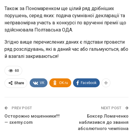
Також за Пономаренком ще цілий ряд дрібніших
порушень, серед яких: подача сумнівної декларації та
неправомірна участь в конкурсі по врученні премії що
здійснювала Полтавська ОДА.
Згідно вище перечислених даних є підстави провести
ряд розслідувань, які в даний час або гальмуються, або
й взагалі закриваються!
60
VK
OK.ru
Facebook
Share
PREV POST
NEXT POST
Осторожно мошенники!!!
Боксер Ломаченко
— sxemy.com
наблизився до звання
абсолютного чемпіона