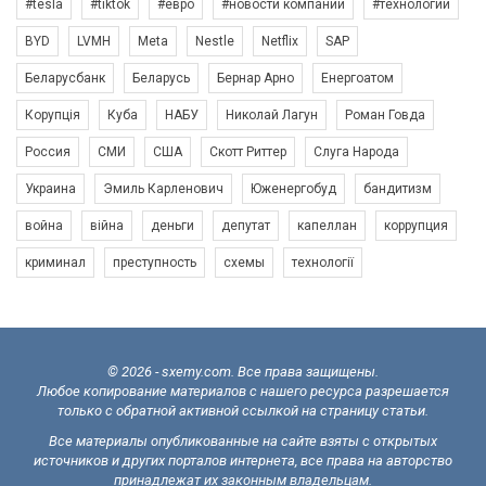
#tesla
#tiktok
#евро
#новости компаний
#технологии
BYD
LVMH
Meta
Nestle
Netflix
SAP
Беларусбанк
Беларусь
Бернар Арно
Енергоатом
Корупція
Куба
НАБУ
Николай Лагун
Роман Говда
Россия
СМИ
США
Скотт Риттер
Слуга Народа
Украина
Эмиль Карленович
Юженергобуд
бандитизм
война
війна
деньги
депутат
капеллан
коррупция
криминал
преступность
схемы
технології
© 2026 - sxemy.com. Все права защищены.
Любое копирование материалов с нашего ресурса разрешается
только с обратной активной ссылкой на страницу статьи.
Все материалы опубликованные на сайте взяты с открытых
источников и других порталов интернета, все права на авторство
принадлежат их законным владельцам.