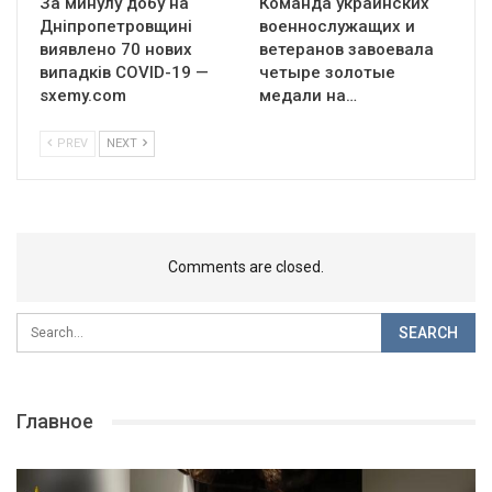
За минулу добу на
Команда украинских
Дніпропетровщині
военнослужащих и
виявлено 70 нових
ветеранов завоевала
випадків COVID-19 —
четыре золотые
sxemy.com
медали на…
PREV
NEXT
Comments are closed.
Главное