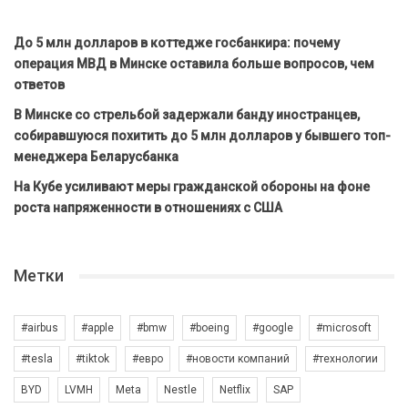
До 5 млн долларов в коттедже госбанкира: почему
операция МВД в Минске оставила больше вопросов, чем
ответов
В Минске со стрельбой задержали банду иностранцев,
собиравшуюся похитить до 5 млн долларов у бывшего топ-
менеджера Беларусбанка
На Кубе усиливают меры гражданской обороны на фоне
роста напряженности в отношениях с США
Метки
#airbus
#apple
#bmw
#boeing
#google
#microsoft
#tesla
#tiktok
#евро
#новости компаний
#технологии
BYD
LVMH
Meta
Nestle
Netflix
SAP