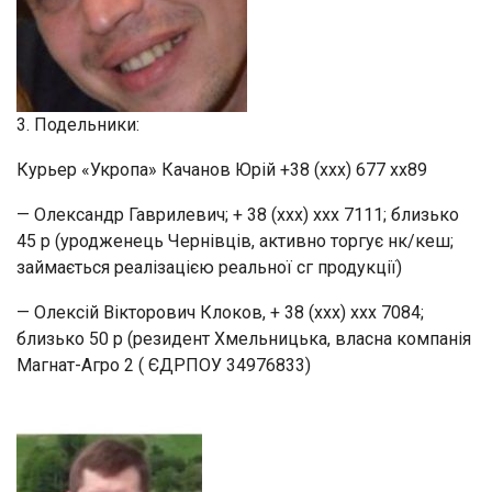
3. Подельники:
Курьер «Укропа» Качанов Юрій +38 (ххх) 677 хх89
— Олександр Гаврилевич; + 38 (ххх) ххх 7111; близько
45 р (уродженець Чернівців, активно торгує нк/кеш;
займається реалізацією реальної сг продукції)
— Олексій Вікторович Клоков, + 38 (ххх) ххх 7084;
близько 50 р (резидент Хмельницька, власна компанія
Магнат-Агро 2 ( ЄДРПОУ 34976833)