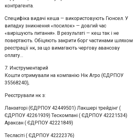
контрагента.
Специфіка видачі кеша — використовують Гюнсел. У
випадку зникнення «посилок» — довгий час
«вирішують питання». В результаті — кеш так і не
повертають. Обіцяють закрити борг частинами шляхом
реєстрації нк, за що вимагають чергову авансову
оплату…
7. Инструментарий
Кошти отримували на компанію Нік Агро (ЄДРПОУ
35568240),
Реєстрували нк з:
Ланзаторі (ЄДРПОУ 42449501) Лакшері трейдінг (
ЄДРПОУ 42261939) Тескомпані ( ЄДРПОУ 42221534)
Араксан ( ЄДРПОУ 42221849)
Тесласіті ( ЄДРПОУ 42222376)