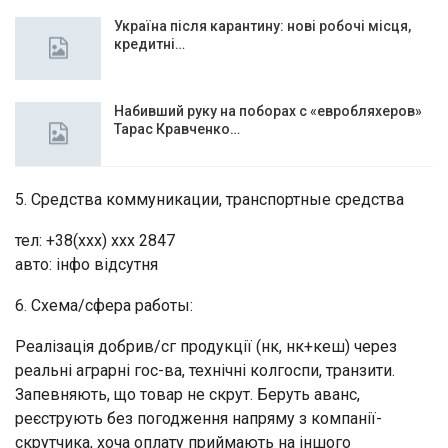
Україна після карантину: нові робочі місця,
кредитні…
Набивший руку на поборах с «евробляхеров»
Тарас Кравченко…
5. Средства коммуникации, транспортные средства
тел: +38(ххх) ххх 2847
авто: інфо відсутня
6. Схема/сфера работы:
Реалізація добрив/сг продукції (нк, нк+кеш) через
реальні аграрні гос-ва, технічні колгоспи, транзити.
Запевняють, що товар не скрут. Беруть аванс,
реєструють без погодження напряму з компанії-
скрутчика, хоча оплату приймають на іншого