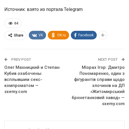
Источник: взято из портала Telegram
64
VK
OK.ru
Facebook
Share
PREV POST
NEXT POST
Олег Махницкий и Степан
Мізрах Ігор: Дмитро
Кубив озабочены
Пономаренко, один з
всплывшим секс-
фігурантів справи щодо
компроматом —
злочинів на ДП
sxemy.com
«Житомирський
бронетанковий завод» —
sxemy.com