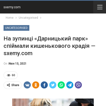
sxemy.com
Home
Uncategorised
UNCATEGORISED
На зупинці «Дарницький парк»
спіймали кишенькового крадія —
sxemy.com
On
Июн 13, 2021
60
Share