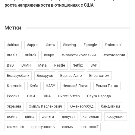
роста напряженности в отношениях с США
Метки
#airbus
#apple
#bmw
#boeing
#google
#microsoft
#tesla
#tiktok
#евро
#новости компаний
#технологии
BYD
LVMH
Meta
Nestle
Netflix
SAP
Беларусбанк
Беларусь
Бернар Арно
Енергоатом
Корупція
Куба
НАБУ
Николай Лагун
Роман Говда
Россия
СМИ
США
Скотт Риттер
Слуга Народа
Украина
Эмиль Карленович
Юженергобуд
бандитизм
война
війна
деньги
депутат
капеллан
коррупция
криминал
преступность
схемы
технології