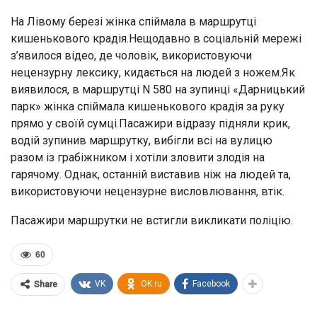
На Лівому березі жінка спіймала в маршрутці
кишенькового крадія.Нещодавно в соціальній мережі
з’явилося відео, де чоловік, використовуючи
нецензурну лексику, кидається на людей з ножем.Як
виявилося, в маршрутці N 580 на зупинці «Дарницький
парк» жінка спіймала кишенькового крадія за руку
прямо у своїй сумці.Пасажири відразу підняли крик,
водій зупинив маршрутку, вибігли всі на вулицю
разом із грабіжником і хотіли зловити злодія на
гарячому. Однак, останній виставив ніж на людей та,
використовуючи нецензурне висловлювання, втік.
Пасажири маршрутки не встигли викликати поліцію.
60
VK
OK.ru
Facebook
Share