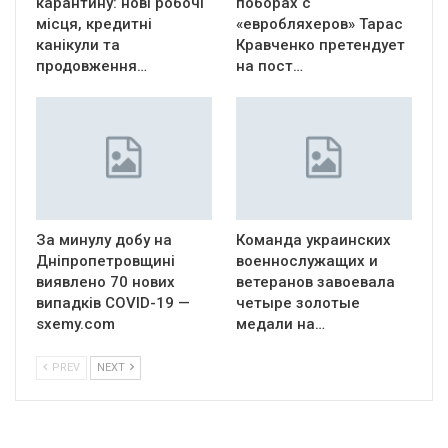
карантину: нові робочі
поборах с
місця, кредитні
«евробляхеров» Тарас
канікули та
Кравченко претендует
продовження…
на пост…
За минулу добу на
Команда украинских
Дніпропетровщині
военнослужащих и
виявлено 70 нових
ветеранов завоевала
випадків COVID-19 —
четыре золотые
sxemy.com
медали на…
PREV
NEXT