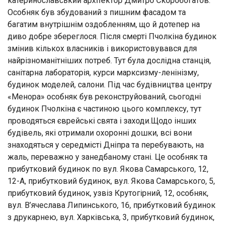
катеринославський архітектор Дмитро Скоробогатов.
Особняк був збудований з пишним фасадом та
багатим внутрішнім оздобленням, що й дотепер на
диво добре збереглося. Після смерті Пчолкіна будинок
змінив кількох власників і використовувався для
найрізноманітніших потреб. Тут була дослідна станція,
санітарна лабораторія, курси марксизму-ленінізму,
будинок моделей, салони. Під час будівництва центру
«Менора» особняк був реконструйований, сьогодні
будинок Пчолкіна є частиною цього комплексу, тут
проводяться єврейські свята і заходи.Щодо інших
будівель, які отримали охоронні дошки, всі вони
знаходяться у середмісті Дніпра та перебувають, на
жаль, переважно у занедбаному стані. Це особняк та
прибутковий будинок по вул. Якова Самарського, 12,
12-А, прибутковий будинок, вул. Якова Самарського, 5,
прибутковий будинок, узвіз Крутогірний, 12, особняк,
вул. В’ячеслава Липинського, 16, прибутковий будинок
з друкарнею, вул. Харківська, 3, прибутковий будинок,