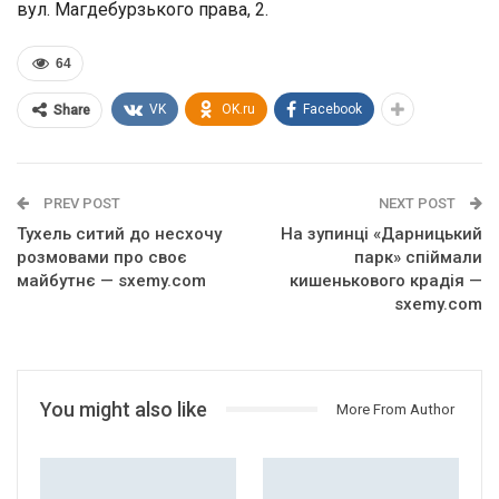
вул. Магдебурзького права, 2.
64
VK
OK.ru
Facebook
Share
PREV POST
NEXT POST
Тухель ситий до несхочу
На зупинці «Дарницький
розмовами про своє
парк» спіймали
майбутнє — sxemy.com
кишенькового крадія —
sxemy.com
You might also like
More From Author