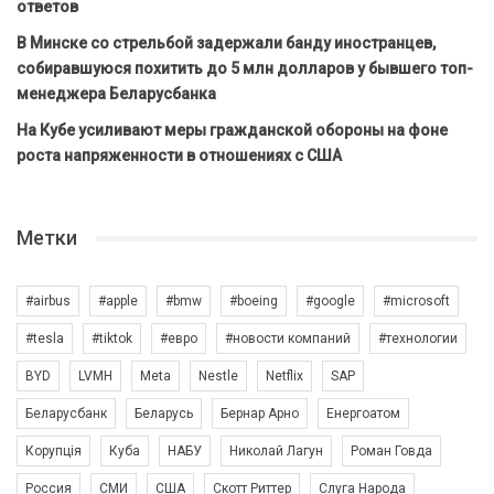
ответов
В Минске со стрельбой задержали банду иностранцев,
собиравшуюся похитить до 5 млн долларов у бывшего топ-
менеджера Беларусбанка
На Кубе усиливают меры гражданской обороны на фоне
роста напряженности в отношениях с США
Метки
#airbus
#apple
#bmw
#boeing
#google
#microsoft
#tesla
#tiktok
#евро
#новости компаний
#технологии
BYD
LVMH
Meta
Nestle
Netflix
SAP
Беларусбанк
Беларусь
Бернар Арно
Енергоатом
Корупція
Куба
НАБУ
Николай Лагун
Роман Говда
Россия
СМИ
США
Скотт Риттер
Слуга Народа