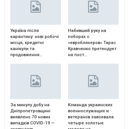
Україна після
Набивший руку на
карантину: нові робочі
поборах с
місця, кредитні
«евробляхеров» Тарас
канікули та
Кравченко претендует
продовження…
на пост…
За минулу добу на
Команда украинских
Дніпропетровщині
военнослужащих и
виявлено 70 нових
ветеранов завоевала
випадків COVID-19 —
четыре золотые