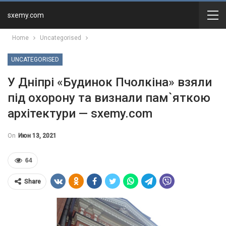
sxemy.com
Home
Uncategorised
UNCATEGORISED
У Дніпрі «Будинок Пчолкіна» взяли
під охорону та визнали пам`яткою
архітектури — sxemy.com
On
Июн 13, 2021
64
Share