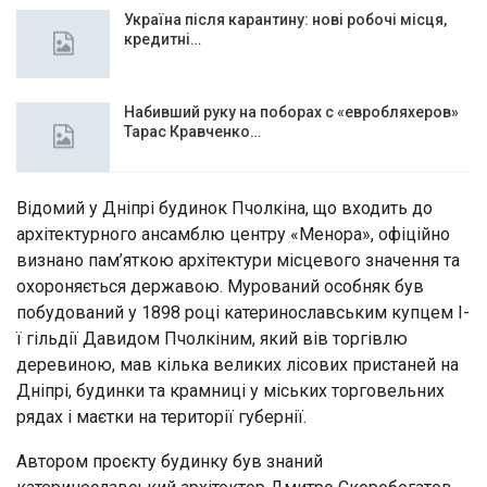
Україна після карантину: нові робочі місця,
кредитні…
Набивший руку на поборах с «евробляхеров»
Тарас Кравченко…
Відомий у Дніпрі будинок Пчолкіна, що входить до
архітектурного ансамблю центру «Менора», офіційно
визнано пам’яткою архітектури місцевого значення та
охороняється державою. Мурований особняк був
побудований у 1898 році катеринославським купцем І-
ї гільдії Давидом Пчолкіним, який вів торгівлю
деревиною, мав кілька великих лісових пристаней на
Дніпрі, будинки та крамниці у міських торговельних
рядах і маєтки на території губернії.
Автором проєкту будинку був знаний