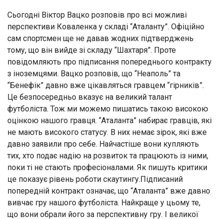
Сьогодні Віктор Вацко розповів про всі можливі
перспективи Коваленка у складі “Аталанту”. Офіційно
сам спортсмен ще не давав жодних підтверджень
тому, що він вийде зі складу “Шахтаря”. Проте
повідомляють про підписання попереднього контракту
з іноземцями. Вацко розповів, що “Неаполь” та
“Бенефік” давно вже цікавляться гравцем “гірників”.
Це безпосередньо вказує на великий талант
футболіста. Тож ми можемо пишатись такою високою
оцінкою нашого гравця. “Аталанта” набирає гравців, які
не мають високого статусу. В них немає зірок, які вже
давно заявили про себе. Найчастіше вони купляють
тих, хто подає надію на розвиток та працюють із ними,
поки ті не стають професіоналами. Як пишуть критики
це показує рівень роботи скаутингу.Підписаний
попередній контракт означає, що “Аталанта” вже давно
вивчає гру нашого футболіста. Найкраще у цьому те,
що вони обрали його за перспективну гру. І великої