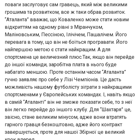
поваги заслуговує сам гравець, який між великими
грошима та розвитком, все ж таки обрав розвиток.
“Аталанта” вважає, що Коваленко може стати новим
відкриттям на одному рівні з Міранчуком,
Маліновським, Пессіною, Ілічічем, Пашалічем. Його
перевага в тому, що він не боїться програвати. Його
найпершою метою є стати найкращим. А для
спортсмена це величезний плюс.Так, якщо він перейде
до іншої команди, заробітна плата в нього буде
набагато меншою. Проте останнім часом “Аталанта”
гучно заявляє про себе у Лізі Чемпіонів. Це дасть
можливість нашому футболісту зіграти з найкращими
спортсменами у Європейських командах. І, навіть якщо
в самій “Аталанті” він не зможе показати себе, то з неї
він легко перейде до іншого клубу. Для “Шахтаря” це,
звісно, стане великим мінусом, адже вони втратять
гарного гравця безкоштовно, адже його контракт
завершується, проте для нашої Збірної це великий
крок вперед.