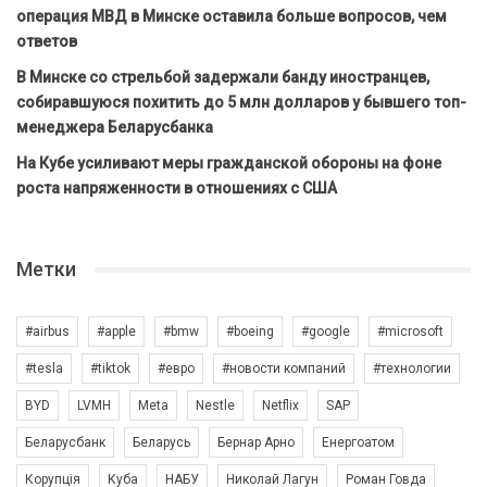
операция МВД в Минске оставила больше вопросов, чем
ответов
В Минске со стрельбой задержали банду иностранцев,
собиравшуюся похитить до 5 млн долларов у бывшего топ-
менеджера Беларусбанка
На Кубе усиливают меры гражданской обороны на фоне
роста напряженности в отношениях с США
Метки
#airbus
#apple
#bmw
#boeing
#google
#microsoft
#tesla
#tiktok
#евро
#новости компаний
#технологии
BYD
LVMH
Meta
Nestle
Netflix
SAP
Беларусбанк
Беларусь
Бернар Арно
Енергоатом
Корупція
Куба
НАБУ
Николай Лагун
Роман Говда