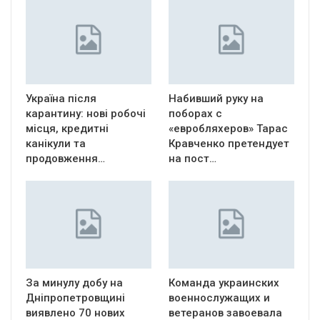
Україна після
Набивший руку на
карантину: нові робочі
поборах с
місця, кредитні
«евробляхеров» Тарас
канікули та
Кравченко претендует
продовження…
на пост…
За минулу добу на
Команда украинских
Дніпропетровщині
военнослужащих и
виявлено 70 нових
ветеранов завоевала