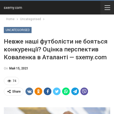
sxemy.com
Home
Uncategorised
UNCATEGORISED
Невже наші футболісти не бояться
конкуренції? Оцінка перспектив
Коваленка в Аталанті — sxemy.com
On
Май 15, 2021
74
Share