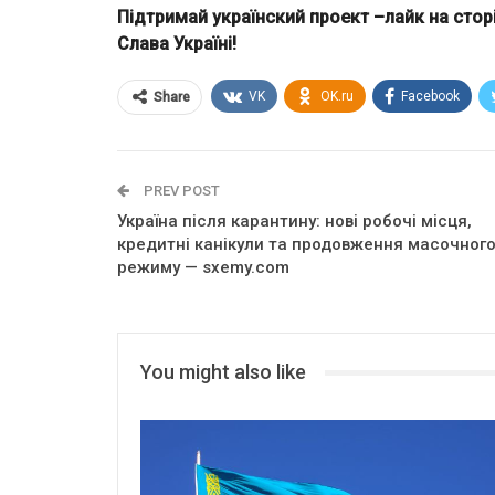
Підтримай українский проект –лайк на сторін
Слава Україні!
VK
OK.ru
Facebook
Share
PREV POST
Україна після карантину: нові робочі місця,
кредитні канікули та продовження масочног
режиму — sxemy.com
You might also like