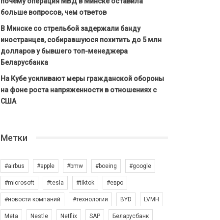
почему операция МВД в Минске оставила
больше вопросов, чем ответов
В Минске со стрельбой задержали банду
иностранцев, собиравшуюся похитить до 5 млн
долларов у бывшего топ-менеджера
Беларусбанка
На Кубе усиливают меры гражданской обороны
на фоне роста напряженности в отношениях с
США
Метки
#airbus
#apple
#bmw
#boeing
#google
#microsoft
#tesla
#tiktok
#евро
#новости компаний
#технологии
BYD
LVMH
Meta
Nestle
Netflix
SAP
Беларусбанк