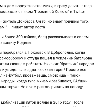
м в дом ворвутся захватчики, и сразу давать отпор
зователь с ником “Позывной Колым” в Twitter.
– житель Донбасса. Он точно знает причины того,
м!” – пишет автор поста.
 и более 300 лайков, боец рассказывает о своем
на защиту Родины.
ом перебрался в Покровск. В Доброполье, когда
в самооборону и оттуда пошел в усиление батальона
могали хлопцам работать. Никаких “братских” народов
 и увидел в час дня, как хаты горят! Просто все
ил на футбол, проезжаешь, смотришь – такой
е народы, когда тупо минами разбивают, САУшки
ам, торчат. Не о чем разговаривать по поводу
с мобилизации пятой волны в 2015 году. После