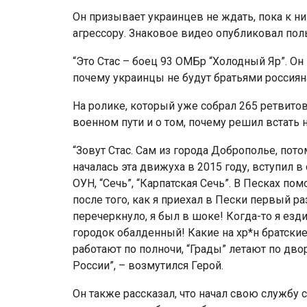
Он призывает украинцев не ждать, пока к ни
агрессору. Знаковое видео опубликовал поль
“Это Стас – боец 93 ОМБр “Холодный Яр”. Он 
почему украинцы не будут братьями россияна
На ролике, который уже собрал 265 ретвитов
военном пути и о том, почему решил встать 
“Зовут Стас. Сам из города Доброполье, пот
началась эта движуха в 2015 году, вступил 
ОУН, “Сечь”, “Карпатская Сечь”. В Песках по
после того, как я приехал в Пески первый раз
перечеркнуло, я был в шоке! Когда-то я езд
городок обалденный! Какие на хр*н братски
работают по полночи, “Грады” летают по двор
России”, – возмутился Герой.
Он также рассказал, что начал свою службу 