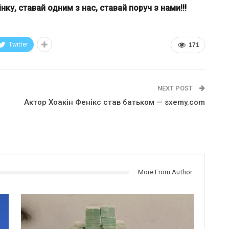
ку, ставай одним з нас, ставай поруч з нами!!!
Twitter
171
NEXT POST
Актор Хоакін Фенікс став батьком — sxemy.com
о
More From Author