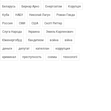
Беларусь
Бернар Арно
Енергоатом
Корупція
Куба
НАБУ
Николай Лагун
Роман Говда
Россия
СМИ
США
Скотт Риттер
Слуга Народа
Украина
Эмиль Карленович
Юженергобуд
бандитизм
война
війна
деньги
депутат
капеллан
коррупция
криминал
преступность
схемы
технології