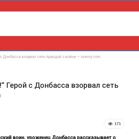
й с Донбасса взорвал сеть правдой о войне — sxemy.com
!” Герой с Донбасса взорвал сеть
m
171
нский воин, уроженец Донбасса рассказывает о