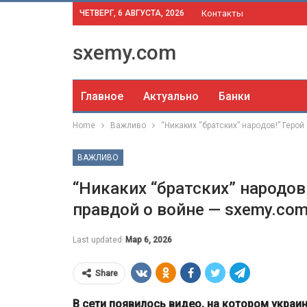
ЧЕТВЕРГ, 6 АВГУСТА, 2026
Контакты
sxemy.com
Главное
Актуально
Банки
Home
Важливо
“Никаких “братских” народов!” Геро
ВАЖЛИВО
“Никаких “братских” народов
правдой о войне — sxemy.co
Last updated
Мар 6, 2026
Share
В сети появилось видео, на котором украи