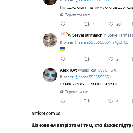
antikor.com.ua
Шановним патріотам і тим, хто бажає підтрим