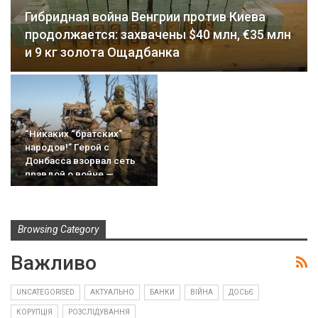
Гибридная война Венгрии против Киева
продолжается: захвачены $40 млн, €35 млн
и 9 кг золота Ощадбанка
“Никаких “братских”
народов!” Герой с
Донбасса взорвал сеть
правдой о войне —
sxemy.com
Browsing Category
Важливо
UNCATEGORISED
АКТУАЛЬНО
БАНКИ
ВІЙНА
ДОСЬЄ
КОРУПЦІЯ
РОЗСЛІДУВАННЯ