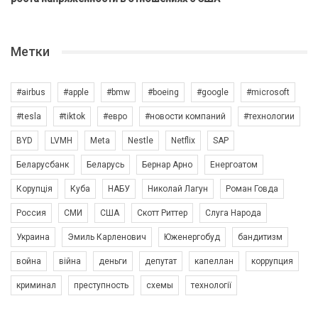
Метки
#airbus
#apple
#bmw
#boeing
#google
#microsoft
#tesla
#tiktok
#евро
#новости компаний
#технологии
BYD
LVMH
Meta
Nestle
Netflix
SAP
Беларусбанк
Беларусь
Бернар Арно
Енергоатом
Корупція
Куба
НАБУ
Николай Лагун
Роман Говда
Россия
СМИ
США
Скотт Риттер
Слуга Народа
Украина
Эмиль Карленович
Юженергобуд
бандитизм
война
війна
деньги
депутат
капеллан
коррупция
криминал
преступность
схемы
технології