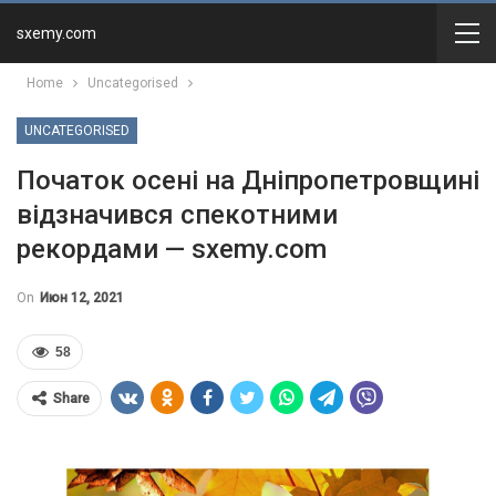
sxemy.com
Home
Uncategorised
UNCATEGORISED
Початок осені на Дніпропетровщині
відзначився спекотними
рекордами — sxemy.com
On
Июн 12, 2021
58
Share