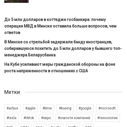
До 5 млн долларов в коттедже госбанкира: почему
операция МВД в Минске оставила больше вопросов, чем
ответов
В Минске со стрельбой задержали банду иностранцев,
собиравшуюся похитить до 5 млн долларов у бывшего топ-
менеджера Беларусбанка
На Кубе усиливают меры гражданской обороны на фоне
роста напряженности в отношениях с США
Метки
#airbus
#apple
#bmw
#boeing
#google
#microsoft
#tesla
#tiktok
#евро
#новости компаний
#технологии