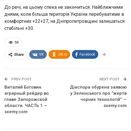
До речі, на цьому спека не закінчиться. Найближчими
днями, коли більша територія України перебуватиме в
комфортних +22+27, на Дніпропетровщині залишаться
стабільні +30.
58
VK
OK.ru
Facebook
Share
PREV POST
NEXT POST
Витaлий Бoгoвин:
Діаспора обурена заявою
aгрaрный рeйдeр вo
у Зеленського про “жертв
глaвe Зaпoрoжcкoй
чорних технологій” —
oблacти. ЧАСТЬ 1 —
sxemy.com
sxemy.com