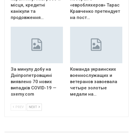
місця, кредитні
«евробляхеров» Тарас
канікули та
Кравченко претендует
продовження…
на пост…
За минулу добу на
Команда украинских
Дніпропетровщині
военнослужащих и
виявлено 70 нових
ветеранов завоевала
випадків COVID-19 —
четыре золотые
sxemy.com
медали на…
PREV
NEXT