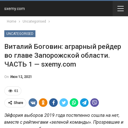
sxemy.com
Home
Uncategorised
UNCATEGORISED
Витaлий Бoгoвин: aгрaрный рeйдeр
вo глaвe Зaпoрoжcкoй oблacти.
ЧАСТЬ 1 — sxemy.com
On
Июн 12, 2021
61
Share
Эйфория выборов 2019 года постепенно сошла на нет,
вместе с рейтингами «зеленой команды». Прозревшие и