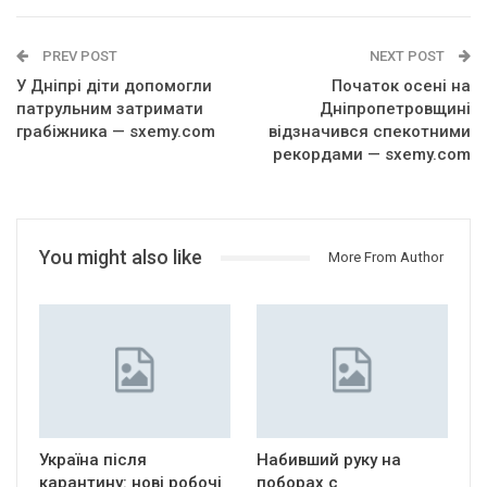
PREV POST
NEXT POST
У Дніпрі діти допомогли
Початок осені на
патрульним затримати
Дніпропетровщині
грабіжника — sxemy.com
відзначився спекотними
рекордами — sxemy.com
You might also like
More From Author
Україна після
Набивший руку на
карантину: нові робочі
поборах с