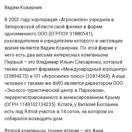
Вадим Коверник
В 2002 году корпорация «Агросинтез» учредила в
Запорожской области свой филиал в форме
одноименного ООО (ЕГРПОУ 31880541),
руководителем и учредителем которого в настоящее
время является Вадим Коверник. По этой фирме у
него есть два весьма интересных компаньона.
Первый – это Владимир Ильич Слесаренко, который
также владеет фирмами «Международный агроцентр»
(33894273) и ЧП «Агросинтез-плюс» (32814569). А еще
человек с такими же ФИО является директором ООО
«Эколого-туристический центр в Парковом»,
перерегистрированного в аннексированном Крыму
(ОГРН 1149102134235). Кстати, у Виталия Боговина
есть под Ялтой участок в 14 соток, на котором он
собирался возводить дом.
Втoрoй кoмпaньoн, тoчнee втoрaя – этo Аннa