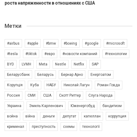
роста напряженности в отношениях с США
Метки
#airbus
#apple
#bmw
#boeing
#google
#microsoft
#tesla
#tiktok
#евро
#новости компаний
#технологии
BYD
LVMH
Meta
Nestle
Netflix
SAP
Беларусбанк
Беларусь
Бернар Арно
Енергоатом
Корупція
Куба
НАБУ
Николай Лагун
Роман Говда
Россия
СМИ
США
Скотт Риттер
Слуга Народа
Украина
Эмиль Карленович
Юженергобуд
бандитизм
война
війна
деньги
депутат
капеллан
коррупция
криминал
преступность
схемы
технології