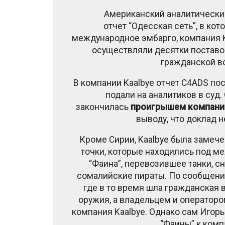
Американский аналитически
отчет “Одесская сеть”, в кот
международное эмбарго, компания K
осуществляли десятки поставо
гражданской во
В компании Kaalbye отчет C4ADS п
подали на аналитиков в суд
закончилась
проигрышем компании
выводу, что доклад 
Кроме Сирии, Kaalbye была замечен
точки, которые находились под м
“Фаина”, перевозившее танки, с
сомалийские пираты. По сообщению 
где в то время шла гражданская 
оружия, а владельцем и операторо
компания Kaalbye. Однако сам Иго
“Фаины” к комп