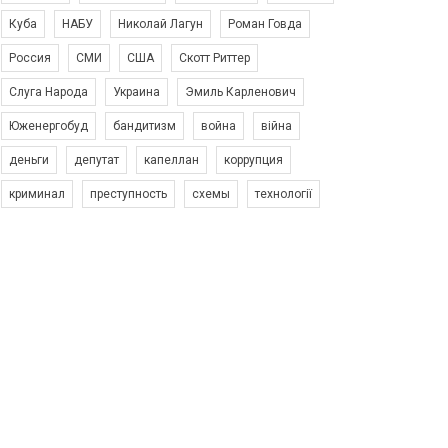
Куба
НАБУ
Николай Лагун
Роман Говда
Россия
СМИ
США
Скотт Риттер
Слуга Народа
Украина
Эмиль Карленович
Юженергобуд
бандитизм
война
війна
деньги
депутат
капеллан
коррупция
криминал
преступность
схемы
технології