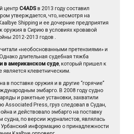
й центр
C4ADS
в 2013 году составил
ором утверждается, что, несмотря на
aalbye Shipping и ее дочерние предприятия
к оружия в Сирию в условиях кровавой
йны 2012-2013 годов .
осчитали «необоснованными претензиями» и
. Однако длительная судебная тяжба
 в американском суде
, который пришел к
не является клеветническим.
а в поставке оружия и в другие “горячие”
еждународным эмбарго. В 2008 году судно
наряды и ракетные установки, захватили
Associated Press, груз следовал в Судан,
война и действовало эмбарго на поставку
м судна, по версии журналистов, являлась
рь Урбанский информацию о принадлежности
ании Kaalbye опроверг.