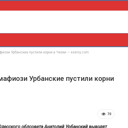
афиози Урбанские пустили корни в Чехии — sxemy.com
 мафиози Урбанские пустили корни
70
Одесского облсовета Анатолий Урбанский выводят