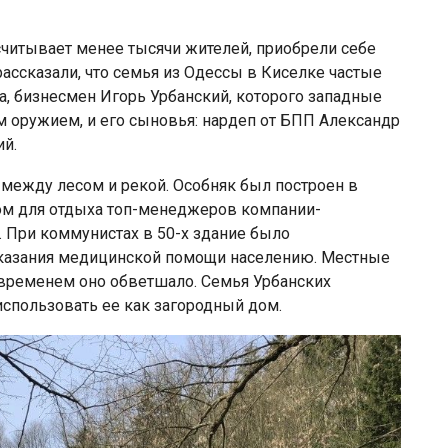
считывает менее тысячи жителей, приобрели себе
ссказали, что семья из Одессы в Киселке частые
а, бизнесмен Игорь Урбанский, которого западные
оружием, и его сыновья: нардеп от БПП Александр
ий.
между лесом и рекой. Особняк был построен в
ом для отдыха топ-менеджеров компании-
 При коммунистах в 50-х здание было
оказания медицинской помощи населению. Местные
о временем оно обветшало. Семья Урбанских
использовать ее как загородный дом.