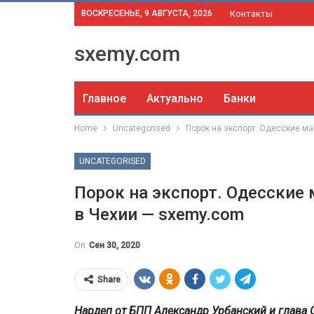
ВОСКРЕСЕНЬЕ, 9 АВГУСТА, 2026
Контакты
sxemy.com
Главное
Актуально
Банки
Home
Uncategorised
Порок на экспорт. Одесские м
UNCATEGORISED
Порок на экспорт. Одесские
в Чехии — sxemy.com
On
Сен 30, 2020
Share
Нардеп от БПП Александр Урбанский и глава 