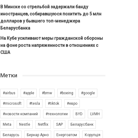
В Минске со стрельбой задержали банду
иностранцев, собиравшуюся похитить до 5 млн
долларов у бывшего топ-менеджера
Беларусбанка
На Кубе усиливают меры гражданской обороны
на фоне роста напряженности в отношениях с
США
Метки
#airbus
#apple
#bmw
#boeing
#google
#microsoft
#tesla
#tiktok
#евро
#новости компаний
#технологии
BYD
LVMH
Meta
Nestle
Netflix
SAP
Беларусбанк
Беларусь
Бернар Арно
Енергоатом
Корупція