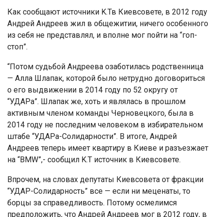
Как сообщают источники K.Тв Киевсовете, в 2012 году
Андрей Андреев жил в общежитии, ничего особенного
из себя не представлял, и вполне мог пойти на “гоп-
стоп”.
“Потом судьбой Андреева озаботилась родственница
— Алла Шлапак, которой было нетрудно договориться
о его выдвижении в 2014 году по 52 округу от
“УДАРа”. Шлапак же, хоть и являлась в прошлом
активным членом команды Черновецкого, была в
2014 году не последним человеком в избирательном
штабе “УДАРа-Солидарности”. В итоге, Андрей
Андреев теперь имеет квартиру в Киеве и разъезжает
на “BMW”,- сообщил K.Т источник в Киевсовете.
Впрочем, на словах депутаты Киевсовета от фракции
“УДАР-Солидарность” все — если ни меценаты, то
борцы за справедливость. Потому осмелимся
предположить, что Андрей Андреев мог в 2012 году, в