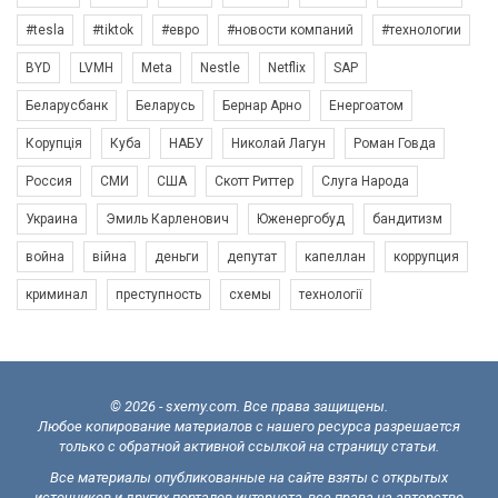
#tesla
#tiktok
#евро
#новости компаний
#технологии
BYD
LVMH
Meta
Nestle
Netflix
SAP
Беларусбанк
Беларусь
Бернар Арно
Енергоатом
Корупція
Куба
НАБУ
Николай Лагун
Роман Говда
Россия
СМИ
США
Скотт Риттер
Слуга Народа
Украина
Эмиль Карленович
Юженергобуд
бандитизм
война
війна
деньги
депутат
капеллан
коррупция
криминал
преступность
схемы
технології
© 2026 - sxemy.com. Все права защищены.
Любое копирование материалов с нашего ресурса разрешается
только с обратной активной ссылкой на страницу статьи.
Все материалы опубликованные на сайте взяты с открытых
источников и других порталов интернета, все права на авторство