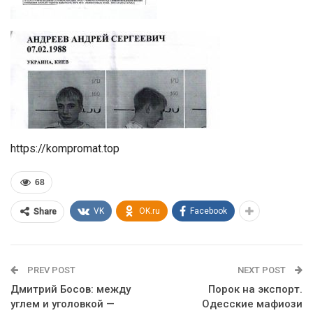
https://kompromat.top
68
VK
OK.ru
Facebook
Share
PREV POST
NEXT POST
Дмитрий Босов: между
Порок на экспорт.
углем и уголовкой —
Одесские мафиози