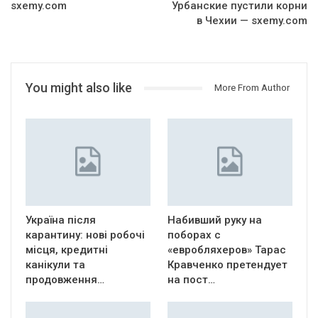
sxemy.com
Урбанские пустили корни
в Чехии — sxemy.com
You might also like
More From Author
Україна після
Набивший руку на
карантину: нові робочі
поборах с
місця, кредитні
«евробляхеров» Тарас
канікули та
Кравченко претендует
продовження…
на пост…