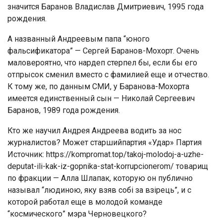
значится Баранов Владислав Дмитриевич, 1995 года
рождения.
А названный Андреевым папа “юного
фальсификатора” — Сергей Баранов-Мохорт. Очень
маловероятно, что нардеп стерпел бы, если бы его
отпрысок сменил вместо с фамилией еще и отчество.
К тому же, по данным СМИ, у Баранова-Мохорта
имеется единственный сын — Николай Сергеевич
Баранов, 1989 года рождения.
Кто же научил Андрея Андреева водить за нос
журналистов? Может старшийпартия «Удар» Партия
Источник: https://kompromat.top/takoj-molodoj-a-uzhe-
deputat-ili-kak-iz-gopnika-stat-korrupcionerom/ товарищ
по фракции — Алла Шлапак, которую он публично
называл “людиною, яку взяв собі за взірець”, и с
которой работал еще в молодой команде
“космического” мэра Черновецкого?