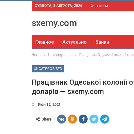
СУББОТА, 8 АВГУСТА, 2026
Контакты
sxemy.com
Главное
Актуально
Банки
Home
Uncategorised
Працівник Одеської колонії отр
UNCATEGORISED
Працівник Одеської колонії о
доларів — sxemy.com
On
Июн 12, 2021
Share