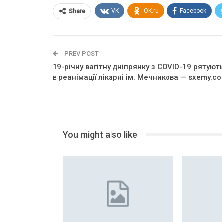
VK
OK.ru
Facebook
Share
PREV POST
19-річну вагітну дніпрянку з COVID-19 рятуют
в реанімації лікарні ім. Мечникова — sxemy.c
You might also like