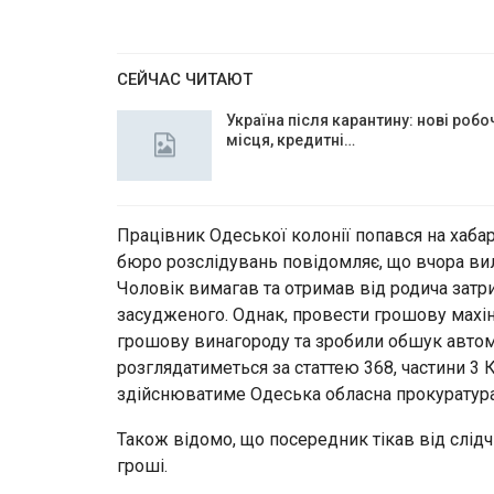
СЕЙЧАС ЧИТАЮТ
Україна після карантину: нові робо
місця, кредитні…
Працівник Одеської колонії попався на хабар
бюро розслідувань повідомляє, що вчора вил
Чоловік вимагав та отримав від родича затри
засудженого. Однак, провести грошову махін
грошову винагороду та зробили обшук автомо
розглядатиметься за статтею 368, частини 3
здійснюватиме Одеська обласна прокуратура
Також відомо, що посередник тікав від слідч
гроші.