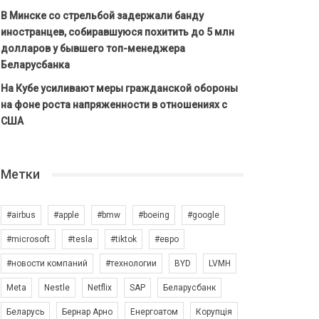
В Минске со стрельбой задержали банду
иностранцев, собиравшуюся похитить до 5 млн
долларов у бывшего топ-менеджера
Беларусбанка
На Кубе усиливают меры гражданской обороны
на фоне роста напряженности в отношениях с
США
Метки
#airbus
#apple
#bmw
#boeing
#google
#microsoft
#tesla
#tiktok
#евро
#новости компаний
#технологии
BYD
LVMH
Meta
Nestle
Netflix
SAP
Беларусбанк
Беларусь
Бернар Арно
Енергоатом
Корупція