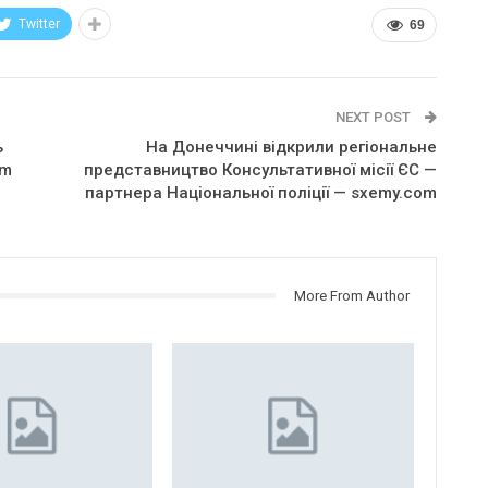
Twitter
69
NEXT POST
ь
На Донеччині відкрили регіональне
om
представництво Консультативної місії ЄС —
партнера Національної поліції — sxemy.com
More From Author