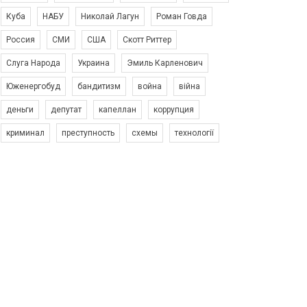
Куба
НАБУ
Николай Лагун
Роман Говда
Россия
СМИ
США
Скотт Риттер
Слуга Народа
Украина
Эмиль Карленович
Юженергобуд
бандитизм
война
війна
деньги
депутат
капеллан
коррупция
криминал
преступность
схемы
технології