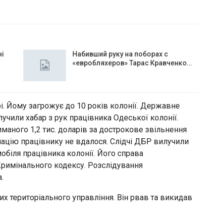
чі
Набивший руку на поборах с
«евробляхеров» Тарас Кравченко…
і. Йому загрожує до 10 років колонії. Державне
учили хабар з рук працівника Одеської колонії.
маного 1,2 тис. доларів за дострокове звільнення
ацію працівнику не вдалося. Слідчі ДБР вилучили
біля працівника колонії. Його справа
 Кримінального кодексу. Розслідування
.
их територіального управління. Він рвав та викидав