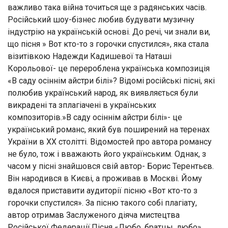
важливо така війна точиться ще з радянських часів.
Російський шоу-бізнес любив будувати музичну
індустрію на українській основі. До речі, чи знали ви,
що пісня » Вот кто-то з горочки спустился», яка стала
візитівкою Надежди Кадишевої та Наташі
Корольової- це перероблена українська композиція
«В саду осіннім айстри білі»? Відомі російські пісні, які
полюбив український народ, як виявляється були
викрадені та зплагіачені в українських
композиторів.»В саду осіннім айстри білі»- це
український романс, який був поширений на теренах
України в XX столітті. Відомостей про автора романсу
не було, тож і вважають його українським. Однак, з
часом у пісні знайшовся свій автор- Борис Терентьєв.
Він народився в Києві, а проживав в Москві. Йому
вдалося приставити аудиторії пісню «Вот кто-то з
горочки спустился». За пісню такого собі плагіату,
автор отримав Заслуженого діяча мистецтва
Російської Федерації.Пісня «Любо, братцы, любо»