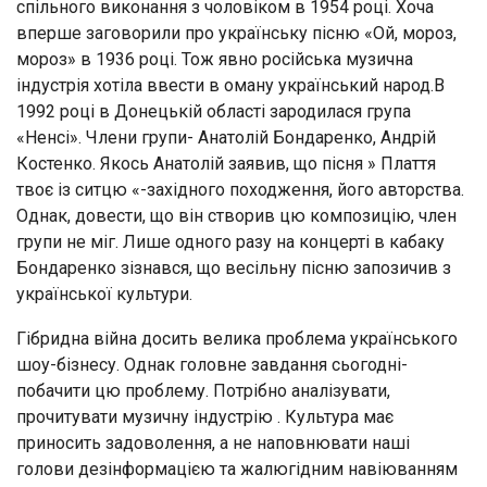
спільного виконання з чоловіком в 1954 році. Хоча
вперше заговорили про українську пісню «Ой, мороз,
мороз» в 1936 році. Тож явно російська музична
індустрія хотіла ввести в оману український народ.В
1992 році в Донецькій області зародилася група
«Ненсі». Члени групи- Анатолій Бондаренко, Андрій
Костенко. Якось Анатолій заявив, що пісня » Плаття
твоє із ситцю «-західного походження, його авторства.
Однак, довести, що він створив цю композицію, член
групи не міг. Лише одного разу на концерті в кабаку
Бондаренко зізнався, що весільну пісню запозичив з
української культури.
Гібридна війна досить велика проблема українського
шоу-бізнесу. Однак головне завдання сьогодні-
побачити цю проблему. Потрібно аналізувати,
прочитувати музичну індустрію . Культура має
приносить задоволення, а не наповнювати наші
голови дезінформацією та жалюгідним навіюванням