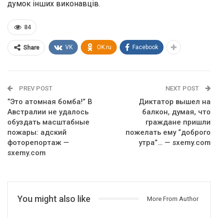
думок інших виконавців.
84
VK
OK.ru
Facebook
Share
PREV POST
NEXT POST
“Это атомная бомба!” В
Диктатор вышел на
Австралии не удалось
балкон, думая, что
обуздать масштабные
граждане пришли
пожары: адский
пожелать ему “доброго
фоторепортаж —
утра”… — sxemy.com
sxemy.com
You might also like
More From Author