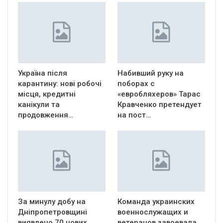
Україна після
Набивший руку на
карантину: нові робочі
поборах с
місця, кредитні
«евробляхеров» Тарас
канікули та
Кравченко претендует
продовження…
на пост…
За минулу добу на
Команда украинских
Дніпропетровщині
военнослужащих и
виявлено 70 нових
ветеранов завоевала