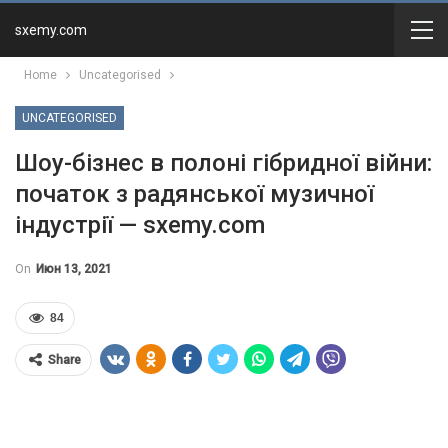
sxemy.com
Home
Uncategorised
UNCATEGORISED
Шоу-бізнес в полоні гібридної війни:
початок з радянської музичної
індустрії — sxemy.com
On
Июн 13, 2021
84
Share