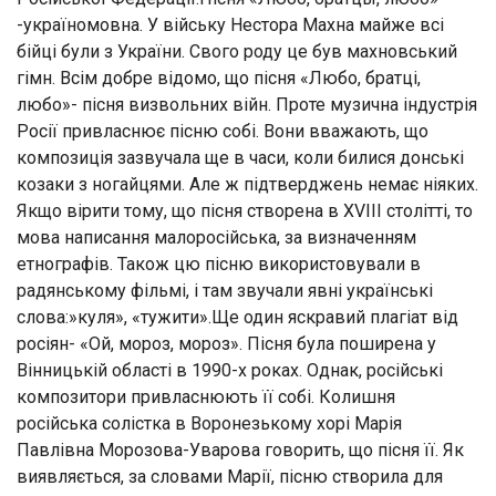
-україномовна. У війську Нестора Махна майже всі
бійці були з України. Свого роду це був махновський
гімн. Всім добре відомо, що пісня «Любо, братці,
любо»- пісня визвольних війн. Проте музична індустрія
Росії привласнює пісню собі. Вони вважають, що
композиція зазвучала ще в часи, коли билися донські
козаки з ногайцями. Але ж підтверджень немає ніяких.
Якщо вірити тому, що пісня створена в XVIII столітті, то
мова написання малоросійська, за визначенням
етнографів. Також цю пісню використовували в
радянському фільмі, і там звучали явні українські
слова:»куля», «тужити».Ще один яскравий плагіат від
росіян- «Ой, мороз, мороз». Пісня була поширена у
Вінницькій області в 1990-х роках. Однак, російські
композитори привласнюють її собі. Колишня
російська солістка в Воронезькому хорі Марія
Павлівна Морозова-Уварова говорить, що пісня її. Як
виявляється, за словами Марії, пісню створила для