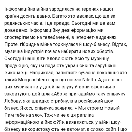
Інформаційна війна зародилася на теренах нашої
країни досить давно. Багато хто вважає, що ще за
радянських часів, і це правда. Сьогодні ми це вам
доведемо. Інформаційну дезінформацію ми
спостерігаємо на телебаченні, в інтернет-виданнях.
Проте, гібридна війна торкнулася й шоу-бізнесу. Відтак,
музична індустрія почала набирати нових обертів.
Сьогодні наші діти вловлюють всю ту музичну
продукцію, яку їм подають українські та зарубіжні
виконавці. Наприклад, запитайте сучасне покоління хто
такий Morgenshtern і про що співає Niletto. Адже пісні
цих музикантів у дітей на слуху й вони ефективно
заковтують цей шлак.Або ж пригадаймо таку співачку
Лободу, яка швидко стрибнула в російський шоу-
бізнес. Якось співачка заявила: » Мы строим Новый
Рим тебе на зло». Тож чи не є ця репліка
інформаційною війною?Як виявляється, у війні шоу-
бізнесу використовують не автомат, а слово, хайп. І що