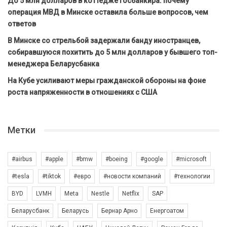
До 5 млн долларов в коттедже госбанкира: почему
операция МВД в Минске оставила больше вопросов, чем
ответов
В Минске со стрельбой задержали банду иностранцев,
собиравшуюся похитить до 5 млн долларов у бывшего топ-
менеджера Беларусбанка
На Кубе усиливают меры гражданской обороны на фоне
роста напряженности в отношениях с США
Метки
#airbus
#apple
#bmw
#boeing
#google
#microsoft
#tesla
#tiktok
#евро
#новости компаний
#технологии
BYD
LVMH
Meta
Nestle
Netflix
SAP
Беларусбанк
Беларусь
Бернар Арно
Енергоатом