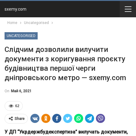
sxemy.com
Home
Uncategorised
UNCATEGORISED
Слідчим дозволили вилучити
документи з коригування проєкту
будівництва першої черги
дніпровського метро — sxemy.com
On
Май 6, 2021
62
Share
У ДП “Укрдержбудекспертиза” вилучать документи,