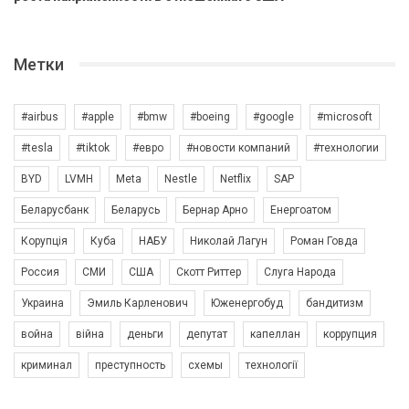
Метки
#airbus
#apple
#bmw
#boeing
#google
#microsoft
#tesla
#tiktok
#евро
#новости компаний
#технологии
BYD
LVMH
Meta
Nestle
Netflix
SAP
Беларусбанк
Беларусь
Бернар Арно
Енергоатом
Корупція
Куба
НАБУ
Николай Лагун
Роман Говда
Россия
СМИ
США
Скотт Риттер
Слуга Народа
Украина
Эмиль Карленович
Юженергобуд
бандитизм
война
війна
деньги
депутат
капеллан
коррупция
криминал
преступность
схемы
технології