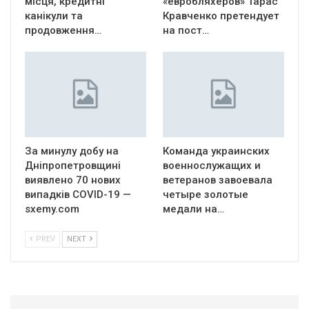
місця, кредитні
«евробляхеров» Тарас
канікули та
Кравченко претендует
продовження…
на пост…
За минулу добу на
Команда украинских
Дніпропетровщині
военнослужащих и
виявлено 70 нових
ветеранов завоевала
випадків COVID-19 —
четыре золотые
sxemy.com
медали на…
PREV
NEXT