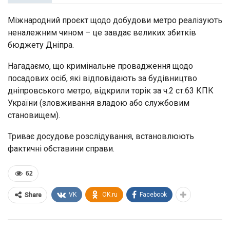
Міжнародний проєкт щодо добудови метро реалізують
неналежним чином – це завдає великих збитків
бюджету Дніпра.
Нагадаємо, що кримінальне провадження щодо
посадових осіб, які відповідають за будівництво
дніпровського метро, відкрили торік за ч.2 ст.63 КПК
України (зловживання владою або службовим
становищем).
Триває досудове розслідування, встановлюють
фактичні обставини справи.
62
VK
OK.ru
Facebook
Share