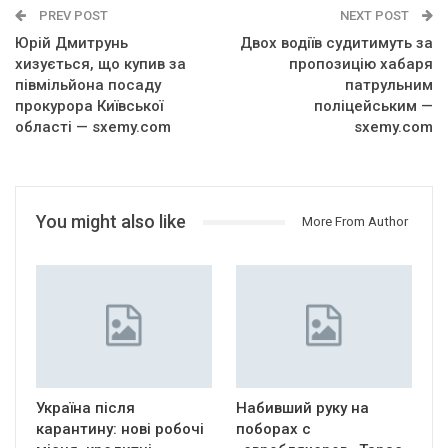
PREV POST
NEXT POST
Юрій Дмитрунь
Двох водіїв судитимуть за
хизується, що купив за
пропозицію хабаря
півмільйона посаду
патрульним
прокурора Київської
поліцейським —
області — sxemy.com
sxemy.com
You might also like
More From Author
Україна після
Набивший руку на
карантину: нові робочі
поборах с