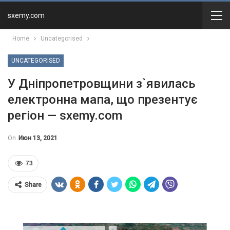
sxemy.com
Home
Uncategorised
UNCATEGORISED
У Дніпропетровщини з`явилась
електронна мапа, що презентує
регіон — sxemy.com
On
Июн 13, 2021
73
Share