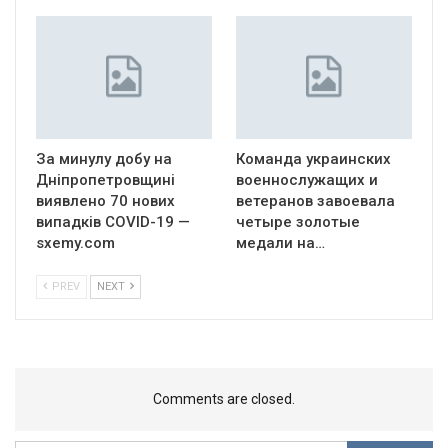
За минулу добу на
Команда украинских
Дніпропетровщині
военнослужащих и
виявлено 70 нових
ветеранов завоевала
випадків COVID-19 —
четыре золотые
sxemy.com
медали на…
PREV
NEXT
Comments are closed.