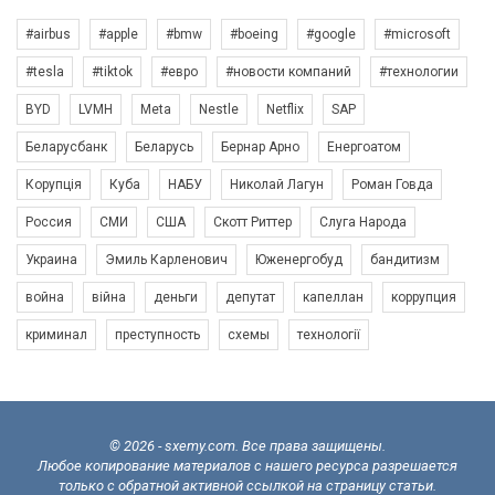
#airbus
#apple
#bmw
#boeing
#google
#microsoft
#tesla
#tiktok
#евро
#новости компаний
#технологии
BYD
LVMH
Meta
Nestle
Netflix
SAP
Беларусбанк
Беларусь
Бернар Арно
Енергоатом
Корупція
Куба
НАБУ
Николай Лагун
Роман Говда
Россия
СМИ
США
Скотт Риттер
Слуга Народа
Украина
Эмиль Карленович
Юженергобуд
бандитизм
война
війна
деньги
депутат
капеллан
коррупция
криминал
преступность
схемы
технології
© 2026 - sxemy.com. Все права защищены.
Любое копирование материалов с нашего ресурса разрешается
только с обратной активной ссылкой на страницу статьи.