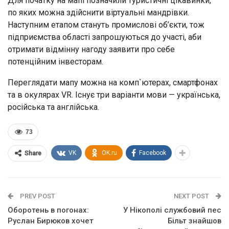
Для початку на мапі позначили туристичні цікавинки,
по яких можна здійснити віртуальні мандрівки.
Наступним етапом стануть промислові об’єкти, тож
підприємства області запрошуються до участі, аби
отримати відмінну нагоду заявити про себе
потенційним інвесторам.
Переглядати мапу можна на комп`ютерах, смартфонах
та в окулярах VR. Існує три варіанти мови — українська,
російська та англійська.
73
VK
OK.ru
Facebook
Share
PREV POST
NEXT POST
Оборотень в погонах:
У Нікополі службовий пес
Руслан Бирюков хочет
Більт знайшов