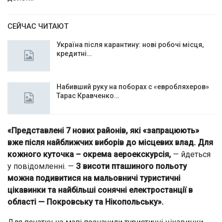
СЕЙЧАС ЧИТАЮТ
Україна після карантину: нові робочі місця,
кредитні…
Набивший руку на поборах с «евробляхеров»
Тарас Кравченко…
«Представлені 7 нових районів, які «запрацюють»
вже після найближчих виборів до місцевих влад. Для
кожного куточка – окрема аероекскурсія,
— йдеться
у повідомленні. —
З висоти пташиного польоту
можна подивитися на мальовничі туристичні
цікавинки та найбільші сонячні електростанції в
області — Покровську та Нікопольську».