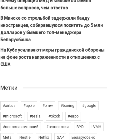
почему операция МВД в Минске оставила
больше вопросов, чем ответов
В Минске со стрельбой задержали банду
иностранцев, собиравшуюся похитить до 5 млн
долларов у бывшего топ-менеджера
Беларусбанка
На Кубе усиливают меры гражданской обороны
на фоне роста напряженности в отношениях с
США
Метки
#airbus
#apple
#bmw
#boeing
#google
#microsoft
#tesla
#tiktok
#евро
#новости компаний
#технологии
BYD
LVMH
Meta
Nestle
Netflix
SAP
Беларусбанк