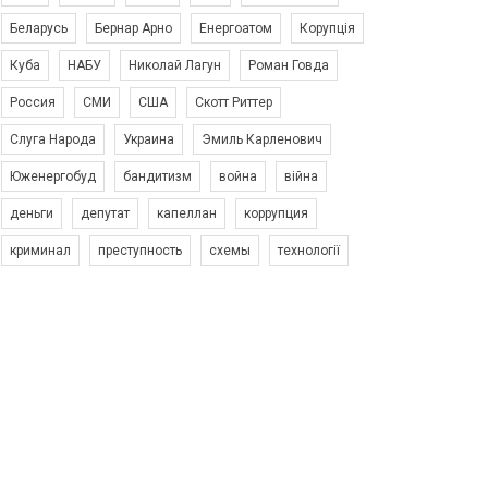
Беларусь
Бернар Арно
Енергоатом
Корупція
Куба
НАБУ
Николай Лагун
Роман Говда
Россия
СМИ
США
Скотт Риттер
Слуга Народа
Украина
Эмиль Карленович
Юженергобуд
бандитизм
война
війна
деньги
депутат
капеллан
коррупция
криминал
преступность
схемы
технології