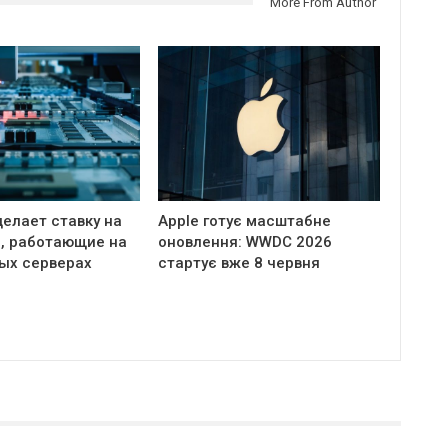
More From Author
елает ставку на
Apple готує масштабне
, работающие на
оновлення: WWDC 2026
ых серверах
стартує вже 8 червня