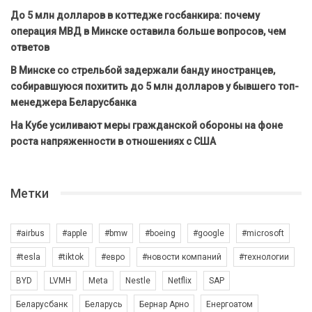
До 5 млн долларов в коттедже госбанкира: почему
операция МВД в Минске оставила больше вопросов, чем
ответов
В Минске со стрельбой задержали банду иностранцев,
собиравшуюся похитить до 5 млн долларов у бывшего топ-
менеджера Беларусбанка
На Кубе усиливают меры гражданской обороны на фоне
роста напряженности в отношениях с США
Метки
#airbus
#apple
#bmw
#boeing
#google
#microsoft
#tesla
#tiktok
#евро
#новости компаний
#технологии
BYD
LVMH
Meta
Nestle
Netflix
SAP
Беларусбанк
Беларусь
Бернар Арно
Енергоатом