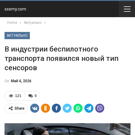
sxemy.com
Home
Актуально
АКТУАЛЬНО
В индустрии беспилотного
транспорта появился новый тип
сенсоров
On
Май 4, 2026
121
0
Share