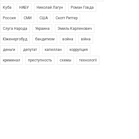
Куба
НАБУ
Николай Лагун
Роман Говда
Россия
СМИ
США
Скотт Риттер
Слуга Народа
Украина
Эмиль Карленович
Юженергобуд
бандитизм
война
війна
деньги
депутат
капеллан
коррупция
криминал
преступность
схемы
технології