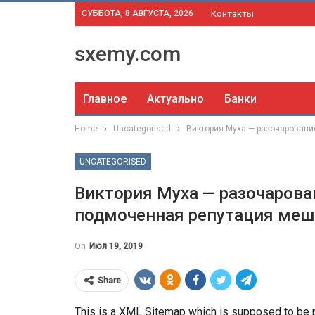
СУББОТА, 8 АВГУСТА, 2026
Контакты
sxemy.com
Главное
Актуально
Банки
Home
Uncategorised
Виктория Муха — разочаровани
UNCATEGORISED
Виктория Муха — разочарова
подмоченная репутация меш
On
Июл 19, 2019
Share
This is a XML Sitemap which is supposed to be