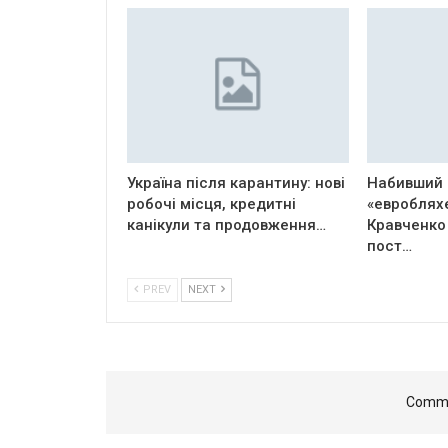
Україна після карантину: нові
Набивший 
робочі місця, кредитні
«евроблях
канікули та продовження…
Кравченко
пост…
PREV
NEXT
Comme