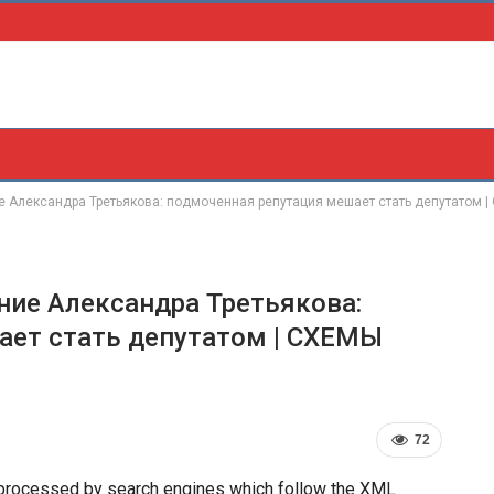
е Александра Третьякова: подмоченная репутация мешает стать депутатом 
ние Александра Третьякова:
ает стать депутатом | СХЕМЫ
72
 processed by search engines which follow the XML