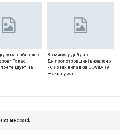
руку на поборах с
За минулу добу на
еров» Тарас
Дніпропетровщині виявлено
 претендует на
70 нових випадків COVID-19
— sxemy.com
nts are closed.